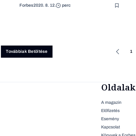
Forbes
2020. 8. 12.
perc
1
Továbbiak Betöltése
Oldalak
A magazin
Előfizetés
Esemény
Kapcsolat
Könyvek a Forbes 