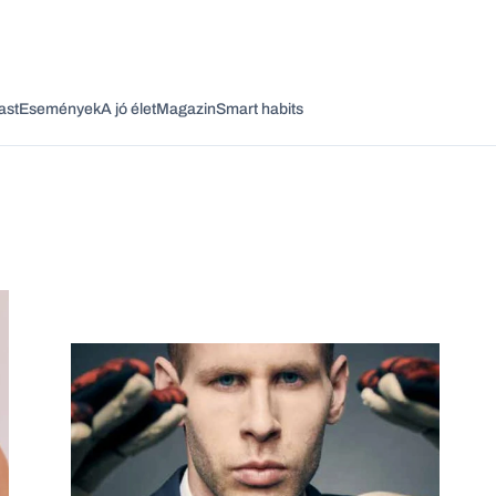
ast
Események
A jó élet
Magazin
Smart habits
Vagy fedezze fel a következő témákat
Üzlet
Pénz
Zöld
Legyél jobb!