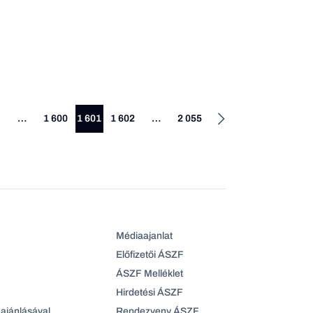
…
1 600
1 601
1 602
…
2 055
Médiaajanlat
Előfizetői ÁSZF
ÁSZF Melléklet
Hirdetési ÁSZF
ajánlásával
Rendezveny ÁSZF