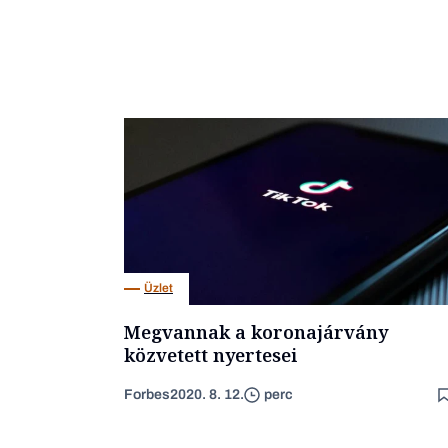
Üzlet
Megvannak a koronajárvány
közvetett nyertesei
Forbes
2020. 8. 12.
perc