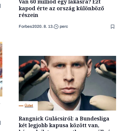
Van 60 milliód egy lakásra? Ezt
kapod érte az ország különböző
részein
Forbes
2020. 8. 13.
perc
Üzlet
Rangnick Gulácsiról: a Bundesliga
két legjobb kapusa között van,