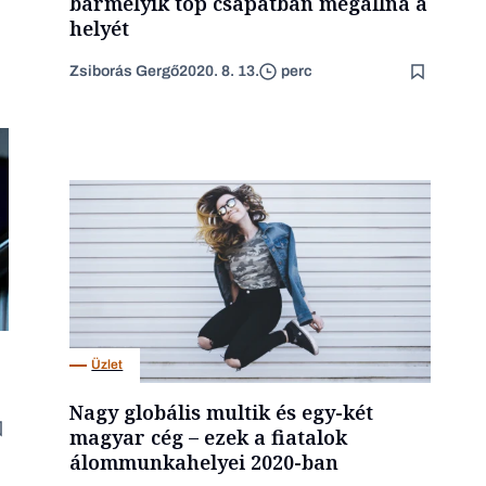
bármelyik top csapatban megállná a
helyét
Zsiborás Gergő
2020. 8. 13.
perc
Üzlet
Nagy globális multik és egy-két
magyar cég – ezek a fiatalok
álommunkahelyei 2020-ban