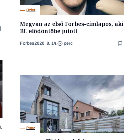
Üzlet
Megvan az első Forbes-címlapos, aki
BL elődöntőbe jutott
Forbes
2020. 8. 14.
perc
a
Pénz