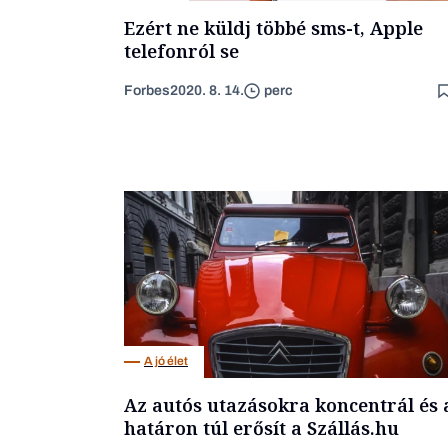
Ezért ne küldj többé sms-t, Apple
telefonról se
Forbes
2020. 8. 14.
perc
A jó élet
Az autós utazásokra koncentrál és 
határon túl erősít a Szállás.hu