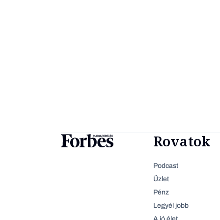
Rovatok
Podcast
Üzlet
Pénz
Legyél jobb
A jó élet