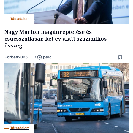
Társadalom
Nagy Márton magánreptetése és
csúcsszállásai: két év alatt százmilliós
összeg
Forbes
2025. 1. 7.
perc
Társadalom