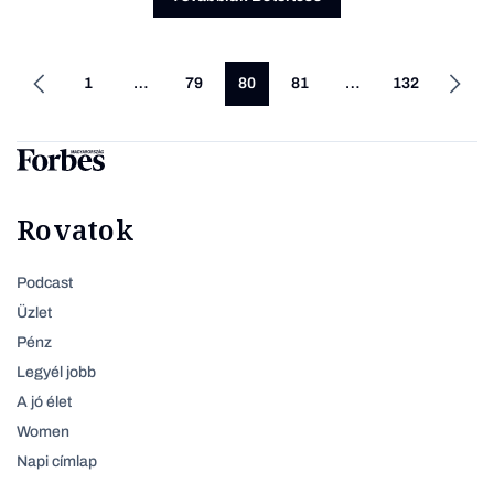
1
…
79
80
81
…
132
Rovatok
Podcast
Üzlet
Pénz
Legyél jobb
A jó élet
Women
Napi címlap