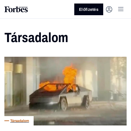
Előfizetés
Társadalom
Vagy fedezze fel a következő
témákat
Üzlet
Pénz
Zöld
Legyél jobb!
Társadalom