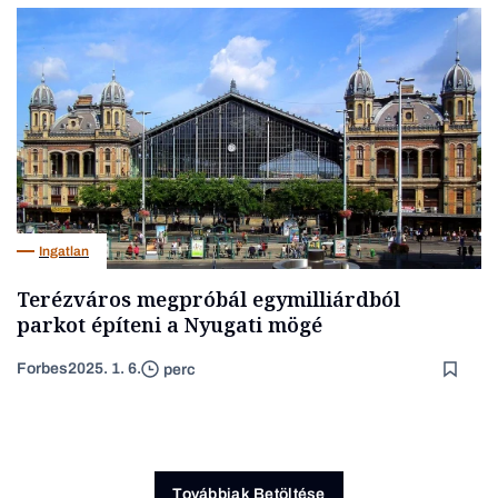
Ingatlan
Terézváros megpróbál egymilliárdból
parkot építeni a Nyugati mögé
Forbes
2025. 1. 6.
perc
Továbbiak Betöltése