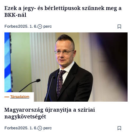
Ezek a jegy- és bérlettípusok szűnnek meg a
BKK-nál
Forbes
2025. 1. 6.
perc
Társadalom
Magyarország újranyitja a szíriai
nagykövetségét
Forbes
2025. 1. 6.
perc