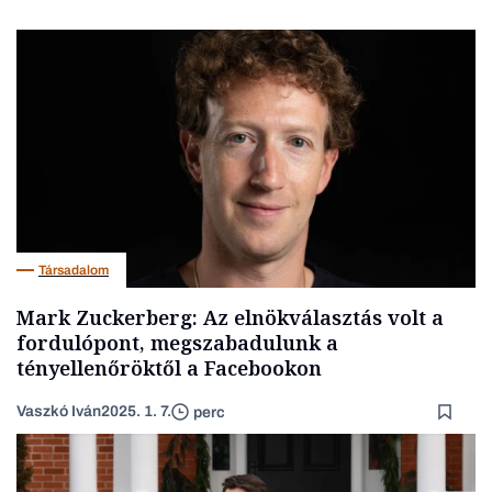
Társadalom
Mark Zuckerberg: Az elnökválasztás volt a
fordulópont, megszabadulunk a
tényellenőröktől a Facebookon
Vaszkó Iván
2025. 1. 7.
perc