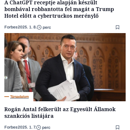
A ChatGPT receptje alapján készült
bombával robbantotta fel magát a Trump
Hotel előtt a cybertruckos merénylő
Forbes
2025. 1. 8.
perc
Társadalom
Rogán Antal felkerült az Egyesült Államok
szankciós listájára
Forbes
2025. 1. 7.
perc