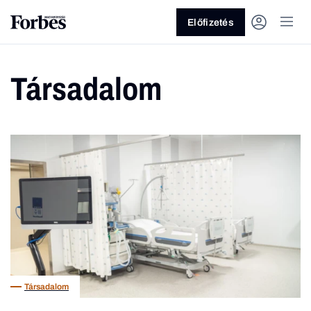
Előfizetés
Társadalom
Vagy fedezze fel a következő
témákat
Üzlet
Pénz
Zöld
Legyél jobb!
Társadalom