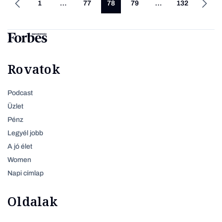
1
…
77
78
79
…
132
Rovatok
Podcast
Üzlet
Pénz
Legyél jobb
A jó élet
Women
Napi címlap
Oldalak