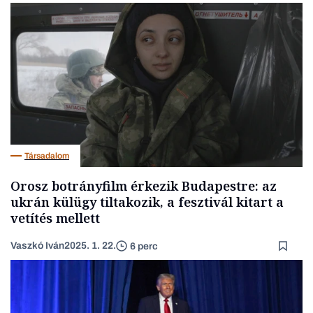
Társadalom
Orosz botrányfilm érkezik Budapestre: az
ukrán külügy tiltakozik, a fesztivál kitart a
vetítés mellett
Vaszkó Iván
2025. 1. 22.
6 perc