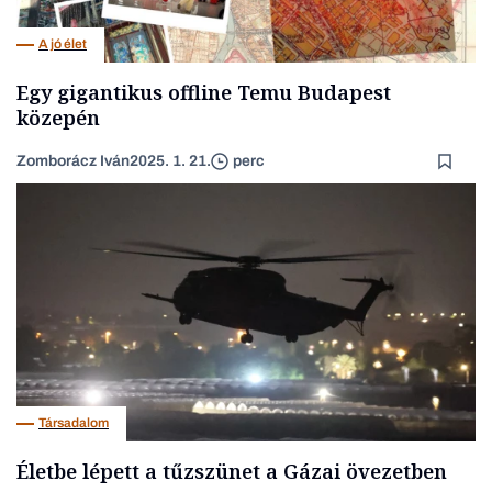
A jó élet
Egy gigantikus offline Temu Budapest
közepén
Zomborácz Iván
2025. 1. 21.
perc
Társadalom
Életbe lépett a tűzszünet a Gázai övezetben