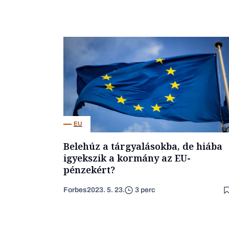
EU
Belehúz a tárgyalásokba, de hiába
igyekszik a kormány az EU-
pénzekért?
Forbes
2023. 5. 23.
3 perc