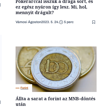
Pókerarccal isszuk a drága sört, és
ez egész nyáron így lesz. Mi, hol,
mennyit drágult?
Vámosi Ágoston
2023. 5. 24.
5 perc
Forint
Állta a sarat a forint az MNB-döntés
után