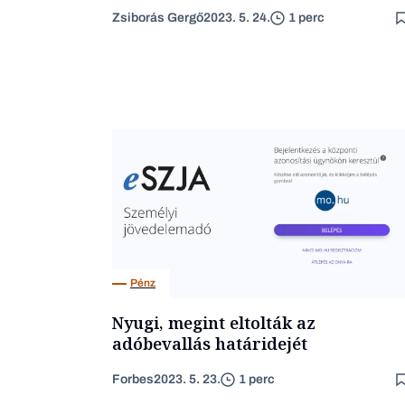
Zsiborás Gergő
2023. 5. 24.
1 perc
Pénz
Nyugi, megint eltolták az
adóbevallás határidejét
Forbes
2023. 5. 23.
1 perc