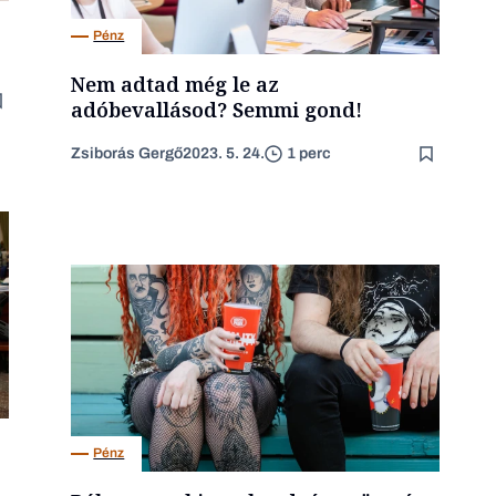
Pénz
Nem adtad még le az
adóbevallásod? Semmi gond!
Zsiborás Gergő
2023. 5. 24.
1 perc
Pénz