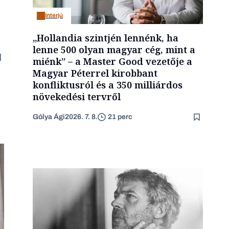
Interjú
„Hollandia szintjén lennénk, ha
lenne 500 olyan magyar cég, mint a
miénk” – a Master Good vezetője a
Magyar Péterrel kirobbant
konfliktusról és a 350 milliárdos
növekedési tervről
Gólya Ági
2026. 7. 8.
21 perc