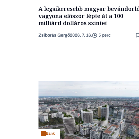
A legsikeresebb magyar bevándorl
vagyona először lépte át a 100
milliárd dolláros szintet
Zsiborás Gergő
2026. 7. 16.
5 perc
Bank