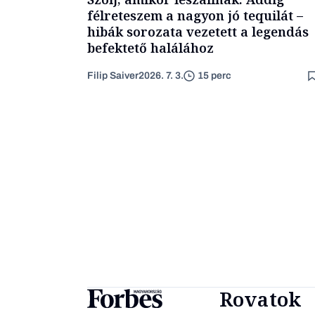
félreteszem a nagyon jó tequilát –
hibák sorozata vezetett a legendás
befektető halálához
Filip Saiver
2026. 7. 3.
15 perc
Rovatok