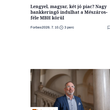
Lengyel, magyar, két jó piac? Nagy
bankkeringő indulhat a Mészáros-
féle MBH körül
Forbes
2026. 7. 10.
3 perc