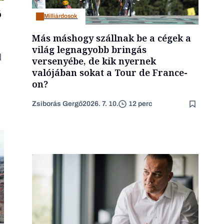
ó
Milliárdosok
Más máshogy szállnak be a cégek a
világ legnagyobb bringás
versenyébe, de kik nyernek
valójában sokat a Tour de France-
on?
Zsiborás Gergő
2026. 7. 10.
12 perc