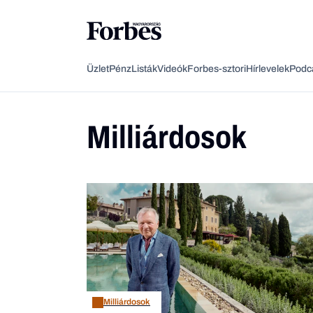
Üzlet
Pénz
Listák
Videók
Forbes-sztori
Hírlevelek
Podc
Milliárdosok
Milliárdosok