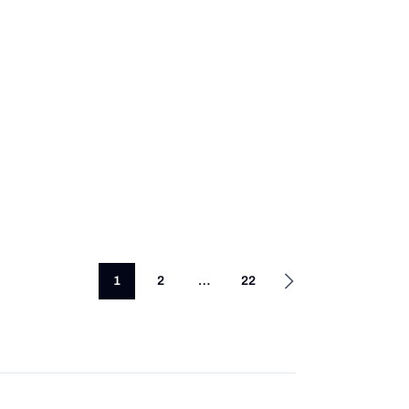
1
2
…
22