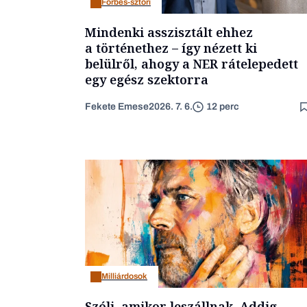
Forbes-sztori
Mindenki asszisztált ehhez
a történethez – így nézett ki
belülről, ahogy a NER rátelepedett
egy egész szektorra
Fekete Emese
2026. 7. 6.
12 perc
Milliárdosok
Szólj, amikor leszállnak. Addig