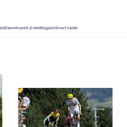
ast
Események
A jó élet
Magazin
Smart habits
Vagy fedezze fel a következő témákat
Üzlet
Pénz
Zöld
Legyél jobb!