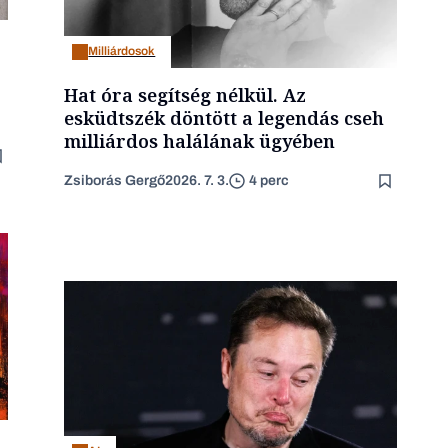
Milliárdosok
Hat óra segítség nélkül. Az
esküdtszék döntött a legendás cseh
milliárdos halálának ügyében
Zsiborás Gergő
2026. 7. 3.
4 perc