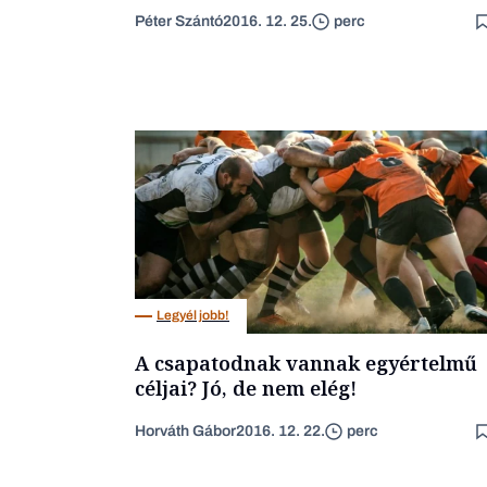
Péter Szántó
2016. 12. 25.
perc
Legyél jobb!
A csapatodnak vannak egyértelmű
céljai? Jó, de nem elég!
Horváth Gábor
2016. 12. 22.
perc