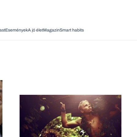
ast
Események
A jó élet
Magazin
Smart habits
Vagy fedezze fel a következő témákat
Üzlet
Pénz
Zöld
Legyél jobb!