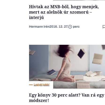
Hívtak az MNB-ből, hogy menjek,
mert az alelnök úr szomorú –
interjú
Hermann Irén
2016. 12. 27.
perc
Legyél jobb!
Egy könyv 30 perc alatt? Van rá egy
módszer!