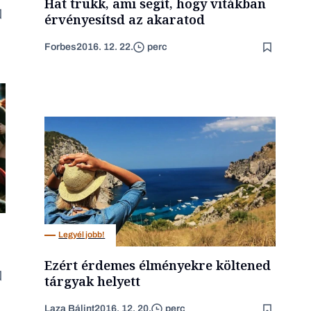
Hat trükk, ami segít, hogy vitákban
érvényesítsd az akaratod
Forbes
2016. 12. 22.
perc
Legyél jobb!
Ezért érdemes élményekre költened
tárgyak helyett
Laza Bálint
2016. 12. 20.
perc