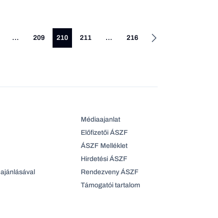
…
209
210
211
…
216
Médiaajanlat
Előfizetői ÁSZF
ÁSZF Melléklet
Hirdetési ÁSZF
ajánlásával
Rendezveny ÁSZF
Támogatói tartalom