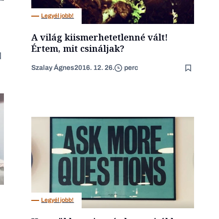
Legyél jobb!
A világ kiismerhetetlenné vált!
Értem, mit csináljak?
Szalay Ágnes
2016. 12. 26.
perc
Legyél jobb!