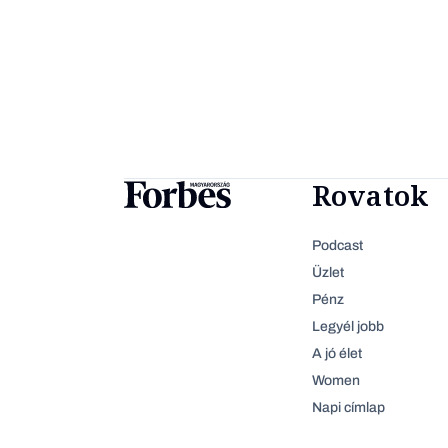
Rovatok
Podcast
Üzlet
Pénz
Legyél jobb
A jó élet
Women
Napi címlap