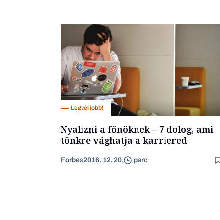
Legyél jobb!
Nyalizni a főnöknek – 7 dolog, ami
tönkre vághatja a karriered
Forbes
2016. 12. 20.
perc