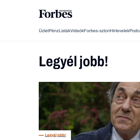
Üzlet
Pénz
Listák
Videók
Forbes-sztori
Hírlevelek
Podc
Legyél jobb!
Legyél jobb!