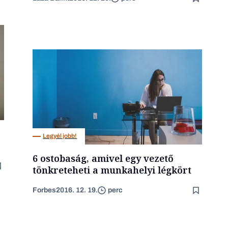
Legyél jobb!
6 ostobaság, amivel egy vezető
tönkreteheti a munkahelyi légkört
Forbes
2016. 12. 19.
perc