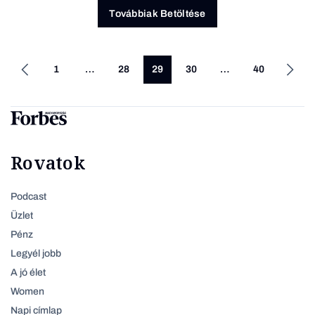
Továbbiak Betöltése
1
…
28
29
30
…
40
Rovatok
Podcast
Üzlet
Pénz
Legyél jobb
A jó élet
Women
Napi címlap