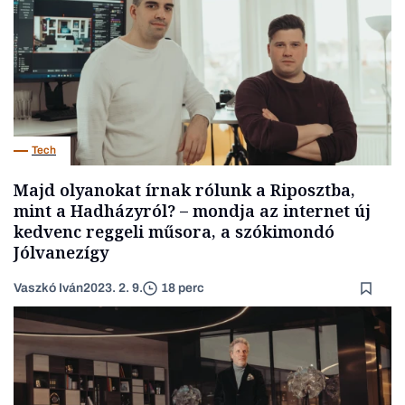
Tech
Majd olyanokat írnak rólunk a Riposztba,
mint a Hadházyról? – mondja az internet új
kedvenc reggeli műsora, a szókimondó
Jólvanezígy
Vaszkó Iván
2023. 2. 9.
18 perc