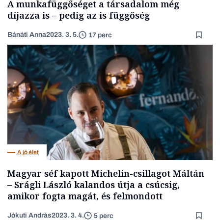
A munkafüggőséget a társadalom még
díjazza is – pedig az is függőség
Bánáti Anna
2023. 3. 5.
17 perc
A jó élet
Magyar séf kapott Michelin-csillagot Máltán
– Srágli László kalandos útja a csúcsig,
amikor fogta magát, és felmondott
Jókuti András
2023. 3. 4.
5 perc