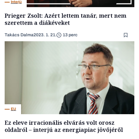
Interjú
Prieger Zsolt: Azért lettem tanár, mert nem
szerettem a diákéveket
Takács Dalma
2023. 1. 21.
13 perc
EU
Ez eleve irracionális elvárás volt orosz
oldalról – interjú az energiapiac jövőjéről