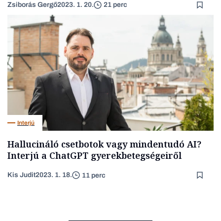
Zsiborás Gergő
2023. 1. 20.
21 perc
Interjú
Hallucináló csetbotok vagy mindentudó AI?
Interjú a ChatGPT gyerekbetegségeiről
Kis Judit
2023. 1. 18.
11 perc