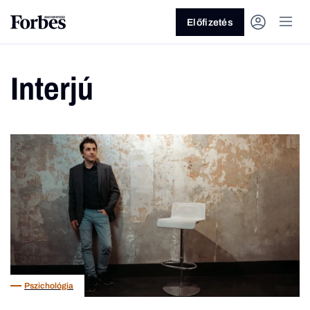
Előfizetés
Interjú
Vagy fedezze fel a következő
témákat
Üzlet
Pénz
Zöld
Legyél jobb!
Pszichológia