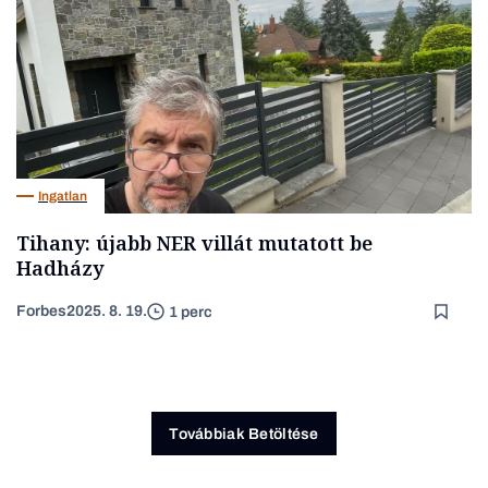
Ingatlan
Tihany: újabb NER villát mutatott be
Hadházy
Forbes
2025. 8. 19.
1 perc
Továbbiak Betöltése