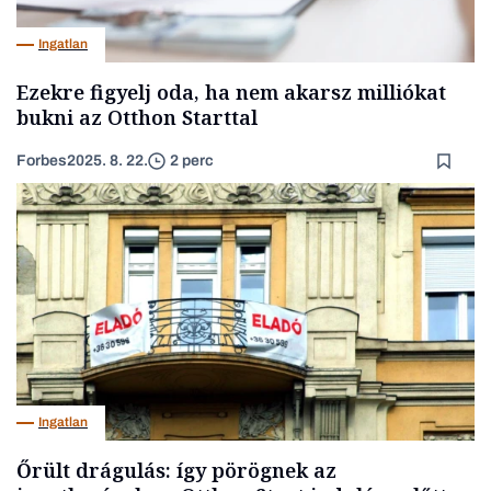
Ingatlan
Ezekre figyelj oda, ha nem akarsz milliókat
bukni az Otthon Starttal
Forbes
2025. 8. 22.
2 perc
Ingatlan
Őrült drágulás: így pörögnek az