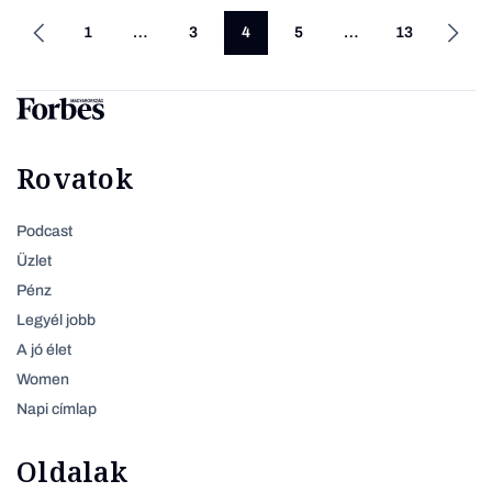
1
…
3
4
5
…
13
Rovatok
Podcast
Üzlet
Pénz
Legyél jobb
A jó élet
Women
Napi címlap
Oldalak