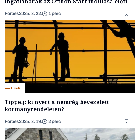
ingatlanárak az Otthon Start indulása előtt
Forbes
2025. 8. 22.
1 perc
Hírek
Tippelj: ki nyert a nemrég bevezetett
kormányrendeleten?
Forbes
2025. 8. 19.
2 perc