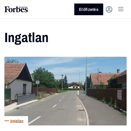
Előfizetés
Ingatlan
Vagy fedezze fel a következő
témákat
Üzlet
Pénz
Zöld
Legyél jobb!
Ingatlan