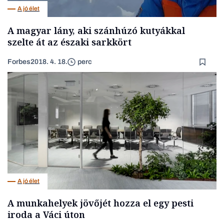
A jó élet
A magyar lány, aki szánhúzó kutyákkal
szelte át az északi sarkkört
Forbes
2018. 4. 18.
perc
A jó élet
A munkahelyek jövőjét hozza el egy pesti
iroda a Váci úton