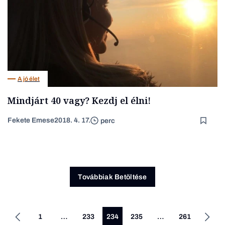
A jó élet
Mindjárt 40 vagy? Kezdj el élni!
Fekete Emese
2018. 4. 17.
perc
Továbbiak Betöltése
1
…
233
234
235
…
261