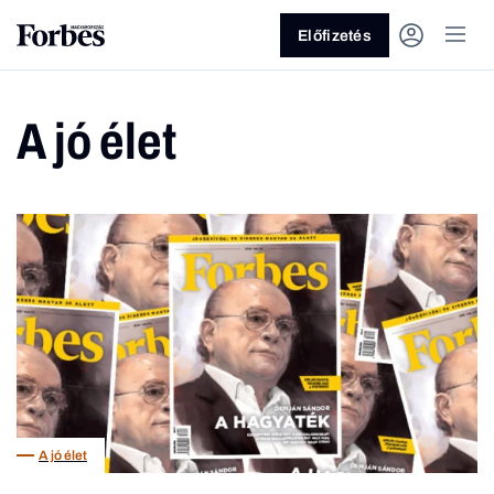
Előfizetés
A jó élet
Vagy fedezze fel a következő
témákat
Üzlet
Pénz
Zöld
Legyél jobb!
A jó élet