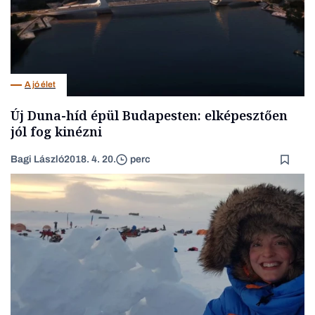
A jó élet
Új Duna-híd épül Budapesten: elképesztően
jól fog kinézni
Bagi László
2018. 4. 20.
perc