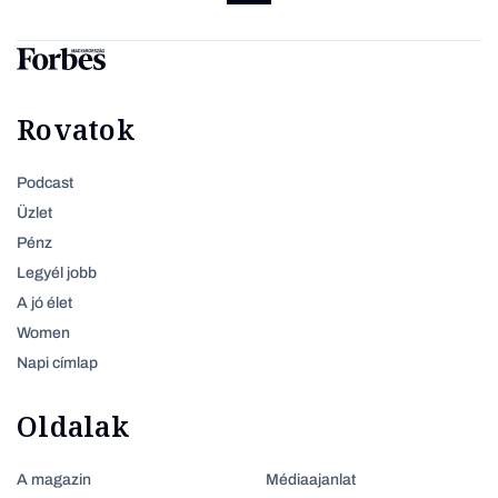
Rovatok
Podcast
Üzlet
Pénz
Legyél jobb
A jó élet
Women
Napi címlap
Oldalak
A magazin
Médiaajanlat