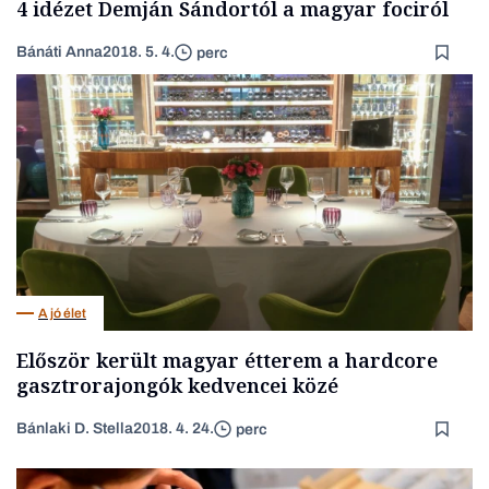
4 idézet Demján Sándortól a magyar fociról
Bánáti Anna
2018. 5. 4.
perc
A jó élet
Először került magyar étterem a hardcore
gasztrorajongók kedvencei közé
Bánlaki D. Stella
2018. 4. 24.
perc