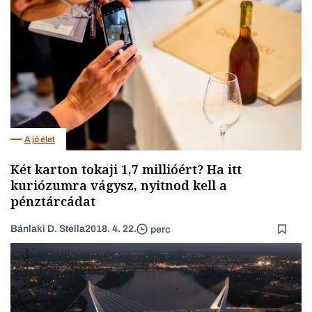
A jó élet
Két karton tokaji 1,7 millióért? Ha itt
kuriózumra vágysz, nyitnod kell a
pénztárcádat
Bánlaki D. Stella
2018. 4. 22.
perc