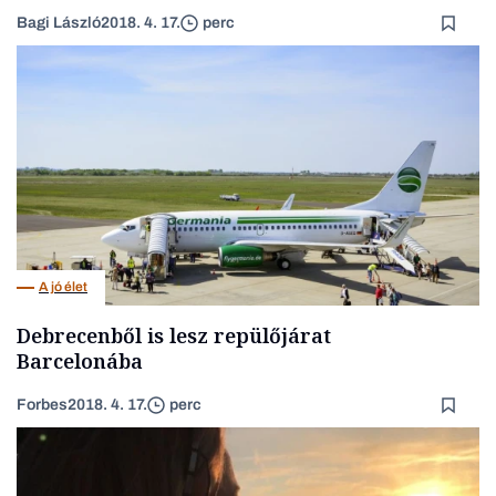
Bagi László
2018. 4. 17.
perc
A jó élet
Debrecenből is lesz repülőjárat
Barcelonába
Forbes
2018. 4. 17.
perc