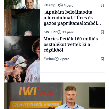
K&amp;H
4 perc
Lista
„Apukám beleálmodta
a birodalmat.” Üres és
gazos paprikamalomból
lett az igazi családi
Kis Judit
11 perc
fűszersztori
TÁMOGATÓI
Marics Petiék 160 milliós
TARTALOM
osztalékot vettek ki a
cégükből
Forbes
2 perc
Családi
vállalkozások
Üzlet