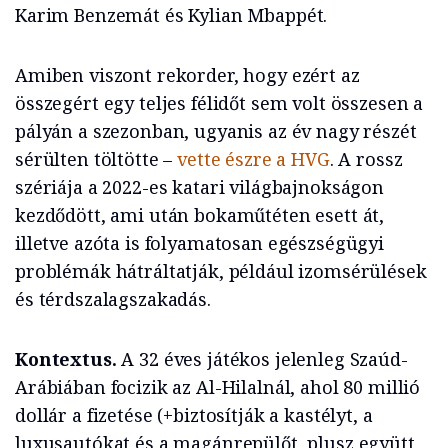
Karim Benzemát és Kylian Mbappét.
Amiben viszont rekorder, hogy ezért az
összegért egy teljes félidőt sem volt összesen a
pályán a szezonban, ugyanis az év nagy részét
sérülten töltötte –
vette észre a HVG
. A rossz
szériája a 2022-es katari világbajnokságon
kezdődött, ami után bokaműtéten esett át,
illetve azóta is folyamatosan egészségügyi
problémák hátráltatják, például izomsérülések
és térdszalagszakadás.
Kontextus.
A 32 éves játékos jelenleg Szaúd-
Arábiában focizik az Al-Hilalnál, ahol 80 millió
dollár a fizetése (+biztosítják a kastélyt, a
luxusautókat és a magánrepülőt, plusz együtt