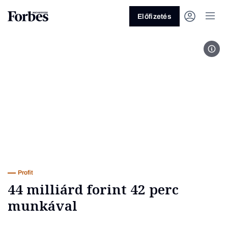
Előfizetés
Ney
Vagy fedezze fel a következő
témákat
Üzlet
Pénz
Zöld
Legyél jobb!
Profit
44 milliárd forint 42 perc
munkával