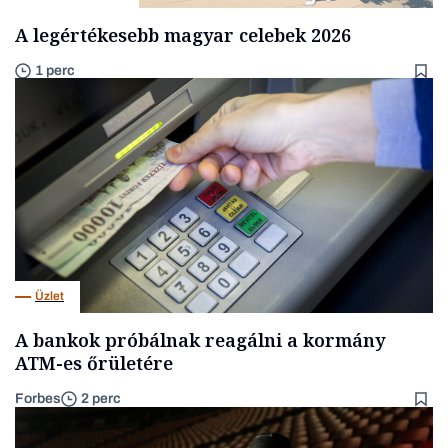
A legértékesebb magyar celebek 2026
1 perc
Üzlet
A bankok próbálnak reagálni a kormány
ATM-es őrületére
Forbes
2 perc