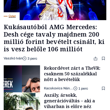
Üzlet
Kukásautóból AMG Mercedes:
Desh cége tavaly majdnem 200
millió forint bevételt csinált, ki
is vesz belőle 106 milliót
Vaszkó Iván
3 perc
Rekordévet zárt a TheVR:
csaknem 50 százalékkal
nőtt a bevételük
Kacskovics Nándor János
1 perc
Aszály, ársokk,
generációváltás – aki a
viharban is előre néz