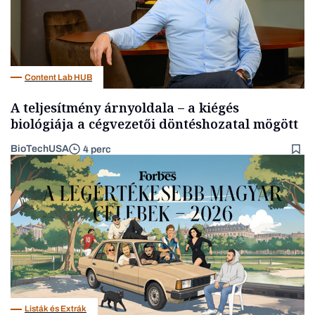
Content Lab HUB
A teljesítmény árnyoldala – a kiégés
biológiája a cégvezetői döntéshozatal mögött
BioTechUSA
4 perc
Listák és Extrák