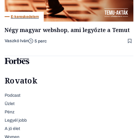
E-kereskedelem
Négy magyar webshop, ami legyőzte a Temut
Vaszkó Iván
5 perc
Rovatok
Podcast
Üzlet
Pénz
Legyél jobb
A jó élet
Women