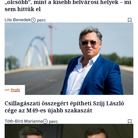
„olcsóbb”, mint a kisebb belvárosi helyek – mi
sem hittük el
Lits Benedek
perc
Profit
Csillagászati összegért építheti Szíjj László
cége az M49-es újabb szakaszát
Tóth-Biró Marianna
perc