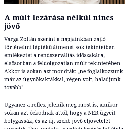
A múlt lezárása nélkül nincs
jövő
Varga Zoltán szerint a napjainkban zajló
történelmi léptékű átmenet sok tekintetben
emlékeztet a rendszerváltás időszakára,
elsősorban a feldolgozatlan múlt tekintetében.
Akkor is sokan azt mondták: „ne foglalkozzunk
már az ügynökaktákkal, régen volt, haladjunk
tovább”.
Ugyanez a reflex jelenik meg most is, amikor
sokan azt óckodnak attól, hogy a NER ügyeit
bolygassák, és az új, szebb jövő eljövetelét
sürgetik. Úgy fondolja, a valódi lezárás feltétele