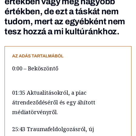
értékben vagy még nagyobb
értékben, de ezt a táskát nem
tudom, mert az egyébként nem
tesz hozzá a mi kultúránkhoz.
AZ ADÁS TARTALMÁBÓL
0:00 – Beköszöntő
01:35 Aktualitásokról, a piac
átrendeződéséről és egy áhított
médiatörvényről.
25:43 Traumafeldolgozásról, új