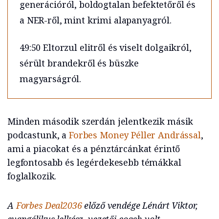
generációról, boldogtalan befektetőről és
a NER-ről, mint krimi alapanyagról.
49:50 Eltorzul elitről és viselt dolgaikról,
sérült brandekről és büszke
magyarságról.
Minden második szerdán jelentkezik másik
podcastunk, a
Forbes Money
Péller Andrással
,
ami a piacokat és a pénztárcánkat érintő
legfontosabb és legérdekesebb témákkal
foglalkozik.
A
Forbes Deal2036
előző vendége Lénárt Viktor,
evangélikus lelkész, vezetői coach volt.