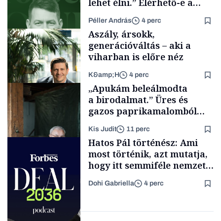
lehet élni.” Elérhető-e a
passzív jövedelem és az
Péller András
4 perc
anyagi függetlenség?
Aszály, ársokk,
generációváltás – aki a
viharban is előre néz
K&amp;H
4 perc
Podcast
„Apukám beleálmodta
a birodalmat.” Üres és
gazos paprikamalomból
lett az igazi családi
Kis Judit
11 perc
fűszersztori
TÁMOGATÓI
Hatos Pál történész: Ami
TARTALOM
most történik, azt mutatja,
hogy itt semmiféle nemzeti
közösségről vagy
Dohi Gabriella
4 perc
értéktelített jobboldali
Családi
vállalkozások
médiáról nem volt szó