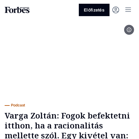
Előfizetés
For
Vagy fedezze fel a következő
témákat
Üzlet
Pénz
Zöld
Legyél jobb!
Podcast
Varga Zoltán: Fogok befektetni
itthon, ha a racionalitás
mellette szól. Egy kivétel van: