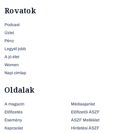
Rovatok
Podcast
Üzlet
Pénz
Legyél jobb
A jó élet
Women
Napi címlap
Oldalak
A magazin
Médiaajanlat
Előfizetés
Előfizetői ÁSZF
Esemény
ÁSZF Melléklet
Kapcsolat
Hirdetési ÁSZF