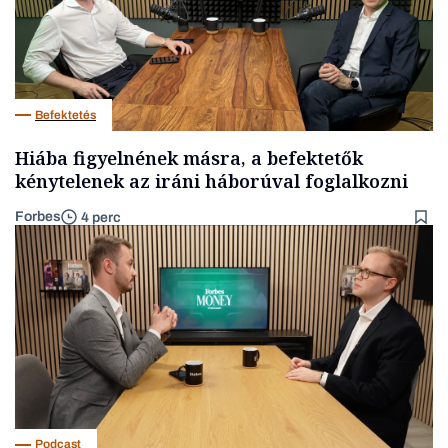
Befektetés
Hiába figyelnének másra, a befektetők
kénytelenek az iráni háborúval foglalkozni
Forbes
4 perc
Podcast