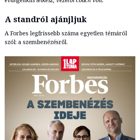
A standról ajánjljuk
A Forbes legfrissebb száma egyetlen témáról
szól: a szembenézésről.