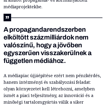
áramlott propaganda- és kormányközeli
médiaprojektekbe.
A propagandarendszerben
elköltött százmilliárdok nem
valószínű, hogy a jövőben
egyszerűen visszakerülnek a
független médiához.
A médiapiac újjáépítése ezért nem pénzkérdés,
hanem intézményi és szabályozási feladat:
olyan környezetet kell létrehozni, amelyben
ismét a piaci teljesítmény, az innováció és a
minőségi tartalomgyártás válik a siker