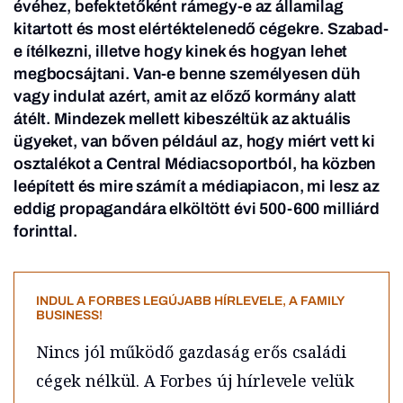
évéhez, befektetőként rámegy-e az államilag
kitartott és most elértéktelenedő cégekre. Szabad-
e ítélkezni, illetve hogy kinek és hogyan lehet
megbocsájtani. Van-e benne személyesen düh
vagy indulat azért, amit az előző kormány alatt
átélt. Mindezek mellett kibeszéltük az aktuális
ügyeket, van bőven például az, hogy miért vett ki
osztalékot a Central Médiacsoportból, ha közben
leépített és mire számít a médiapiacon, mi lesz az
eddig propagandára elköltött évi 500-600 milliárd
forinttal.
INDUL A FORBES LEGÚJABB HÍRLEVELE, A FAMILY
BUSINESS!
Nincs jól működő gazdaság erős családi
cégek nélkül. A Forbes új hírlevele velük