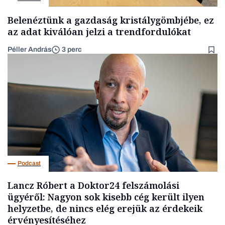
Belenéztünk a gazdaság kristálygömbjébe, ez
az adat kiválóan jelzi a trendfordulókat
Péller András
3 perc
Podcast
Lancz Róbert a Doktor24 felszámolási
ügyéről: Nagyon sok kisebb cég került ilyen
helyzetbe, de nincs elég erejük az érdekeik
érvényesítéséhez