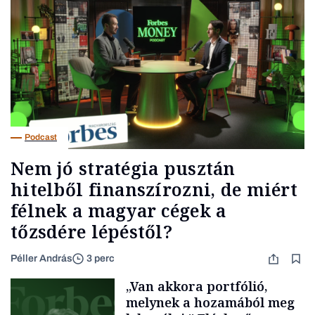
Podcast
Nem jó stratégia pusztán
hitelből finanszírozni, de miért
félnek a magyar cégek a
tőzsdére lépéstől?
Péller András
3 perc
„Van akkora portfólió,
melynek a hozamából meg