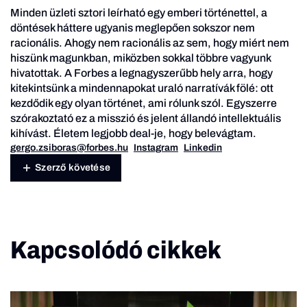
Minden üzleti sztori leírható egy emberi történettel, a
döntések háttere ugyanis meglepően sokszor nem
racionális. Ahogy nem racionális az sem, hogy miért nem
hiszünk magunkban, miközben sokkal többre vagyunk
hivatottak. A Forbes a legnagyszerűbb hely arra, hogy
kitekintsünk a mindennapokat uraló narratívák fölé: ott
kezdődik egy olyan történet, ami rólunk szól. Egyszerre
szórakoztató ez a misszió és jelent állandó intellektuális
kihívást. Életem legjobb deal-je, hogy belevágtam.
gergo.zsiboras@forbes.hu
Instagram
Linkedin
Szerző követése
Kapcsolódó cikkek