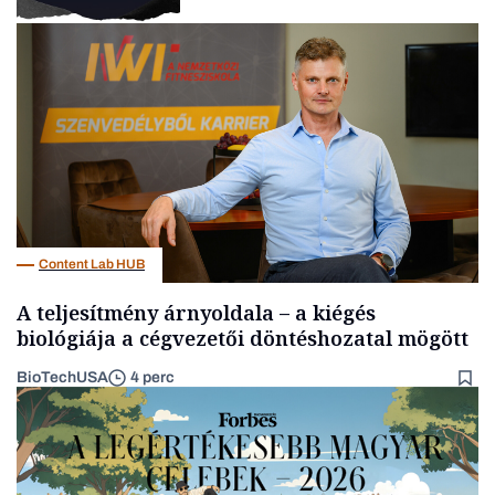
Podcast
Content Lab HUB
A teljesítmény árnyoldala – a kiégés
biológiája a cégvezetői döntéshozatal mögött
BioTechUSA
4 perc