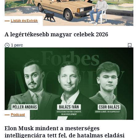
Listák és Extrák
A legértékesebb magyar celebek 2026
1 perc
Podcast
Elon Musk mindent a mesterséges
intelligenciára tett fel, de hatalmas eladási