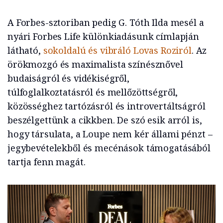
A Forbes-sztoriban pedig G. Tóth Ilda mesél a
nyári Forbes Life különkiadásunk címlapján
látható,
sokoldalú és vibráló Lovas Roziról
. Az
örökmozgó és maximalista színésznővel
budaiságról és vidékiségről,
túlfoglalkoztatásról és mellőzöttségről,
közösséghez tartózásról és introvertáltságról
beszélgettünk a cikkben. De szó esik arról is,
hogy társulata, a Loupe nem kér állami pénzt –
jegybevételekből és mecénások támogatásából
tartja fenn magát.