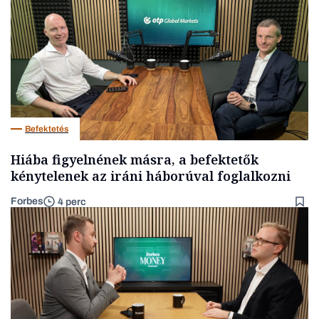
Befektetés
Hiába figyelnének másra, a befektetők
kénytelenek az iráni háborúval foglalkozni
Forbes
4 perc