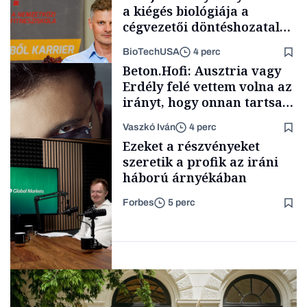
a kiégés biológiája a
cégvezetői döntéshozatal
mögött
BioTechUSA
4 perc
Podcast
Beton.Hofi: Ausztria vagy
Erdély felé vettem volna az
irányt, hogy onnan tartsam
lélegeztetőgépen a magyar
Vaszkó Iván
4 perc
zenét
Content Lab HUB
Ezeket a részvényeket
szeretik a profik az iráni
háború árnyékában
Forbes
5 perc
Forbes-sztori
Befektetés