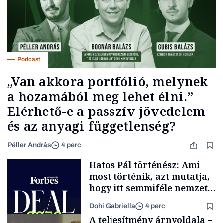
Podcast
„Van akkora portfólió, melynek
a hozamából meg lehet élni.”
Elérhető-e a passzív jövedelem
és az anyagi függetlenség?
Péller András
4 perc
Hatos Pál történész: Ami
most történik, azt mutatja,
hogy itt semmiféle nemzeti
közösségről vagy
Dohi Gabriella
4 perc
értéktelített jobboldali
A teljesítmény árnyoldala –
médiáról nem volt szó