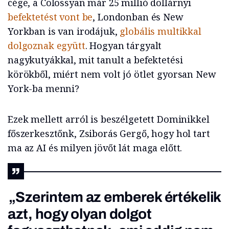
cége, a Colossyan már 25 millió dollárnyi
befektetést vont be
, Londonban és New
Yorkban is van irodájuk,
globális multikkal
dolgoznak együtt
. Hogyan tárgyalt
nagykutyákkal, mit tanult a befektetési
körökből, miért nem volt jó ötlet gyorsan New
York-ba menni?
Ezek mellett arról is beszélgetett Dominikkel
főszerkesztőnk, Zsiborás Gergő, hogy hol tart
ma az AI és milyen jövőt lát maga előtt.
„Szerintem az emberek értékelik
azt, hogy olyan dolgot