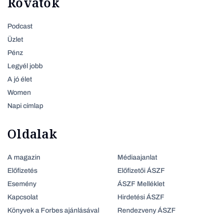
Rovatok
Podcast
Üzlet
Pénz
Legyél jobb
A jó élet
Women
Napi címlap
Oldalak
A magazin
Médiaajanlat
Előfizetés
Előfizetői ÁSZF
Esemény
ÁSZF Melléklet
Kapcsolat
Hirdetési ÁSZF
Könyvek a Forbes ajánlásával
Rendezveny ÁSZF