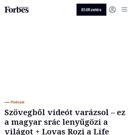
Előfizetés
Vagy fedezze fel a következő
témákat
Üzlet
Pénz
Zöld
Legyél jobb!
Podcast
Szövegből videót varázsol – ez
a magyar srác lenyűgözi a
világot + Lovas Rozi a Life