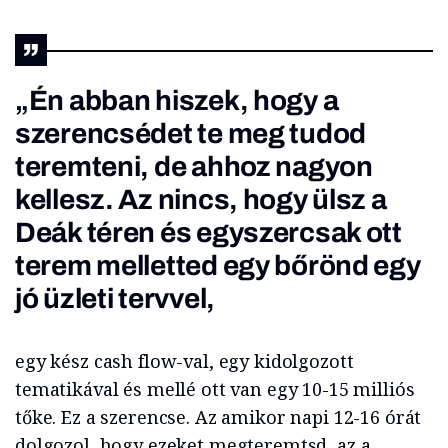
„Én abban hiszek, hogy a
szerencsédet te meg tudod
teremteni, de ahhoz nagyon
kellesz. Az nincs, hogy ülsz a
Deák téren és egyszercsak ott
terem melletted egy bőrönd egy
jó üzleti tervvel,
egy kész cash flow-val, egy kidolgozott
tematikával és mellé ott van egy 10-15 milliós
tőke. Ez a szerencse. Az amikor napi 12-16 órát
dolgozol, hogy ezeket megteremtsd, az a