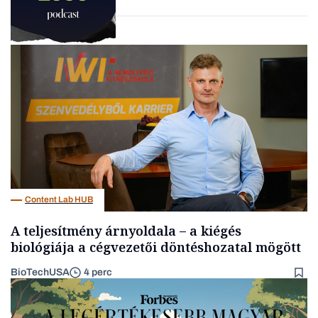
Podcast
Content Lab HUB
A teljesítmény árnyoldala – a kiégés
biológiája a cégvezetői döntéshozatal mögött
BioTechUSA
4 perc