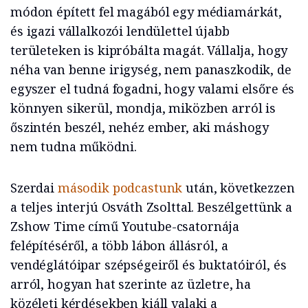
módon épített fel magából egy médiamárkát,
és igazi vállalkozói lendülettel újabb
területeken is kipróbálta magát. Vállalja, hogy
néha van benne irigység, nem panaszkodik, de
egyszer el tudná fogadni, hogy valami elsőre és
könnyen sikerül, mondja, miközben arról is
őszintén beszél, nehéz ember, aki máshogy
nem tudna működni.
Szerdai
második podcastunk
után, következzen
a teljes interjú Osváth Zsolttal. Beszélgettünk a
Zshow Time című Youtube-csatornája
felépítéséről, a több lábon állásról, a
vendéglátóipar szépségeiről és buktatóiról, és
arról, hogyan hat szerinte az üzletre, ha
közéleti kérdésekben kiáll valaki a