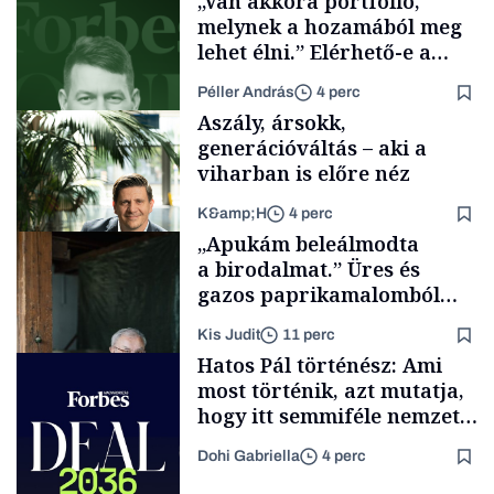
„Van akkora portfólió,
melynek a hozamából meg
lehet élni.” Elérhető-e a
passzív jövedelem és az
Péller András
4 perc
anyagi függetlenség?
Aszály, ársokk,
generációváltás – aki a
viharban is előre néz
K&amp;H
4 perc
Podcast
„Apukám beleálmodta
a birodalmat.” Üres és
gazos paprikamalomból
lett az igazi családi
Kis Judit
11 perc
fűszersztori
TÁMOGATÓI
Hatos Pál történész: Ami
TARTALOM
most történik, azt mutatja,
hogy itt semmiféle nemzeti
közösségről vagy
Dohi Gabriella
4 perc
értéktelített jobboldali
Családi
vállalkozások
médiáról nem volt szó