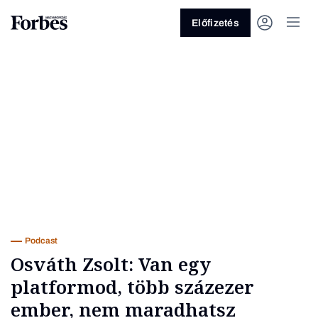
Előfizetés
Vagy fedezze fel a következő
témákat
Üzlet
Pénz
Zöld
Legyél jobb!
Podcast
Osváth Zsolt: Van egy
platformod, több százezer
ember, nem maradhatsz