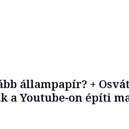
bb állampapír? + Osvát
 a Youtube-on építi m