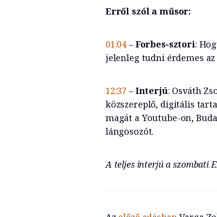
Erről szól a műsor:
01:04
–
Forbes-sztori
:
Hog
jelenleg tudni érdemes az 
12:37
–
Interjú
: Osváth Zs
közszereplő, digitális tart
magát a Youtube-on, Budap
lángosozót.
A teljes interjú a szombati