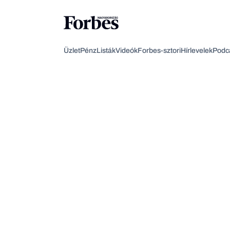
Üzlet
Pénz
Listák
Videók
Forbes-sztori
Hírlevelek
Podc