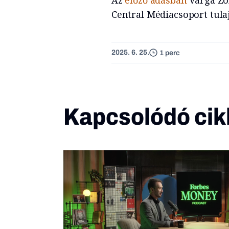
Az
előző adásban
Varga Zo
Central Médiacsoport tula
2025. 6. 25.
1 perc
Kapcsolódó cik