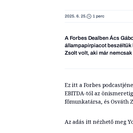
2025. 6. 25.
1 perc
A Forbes Dealben Ács Gábor
állampapírpiacot beszéltük
Zsolt volt, aki már nemcsak
Ez itt a Forbes podcastjén
EBITDA-tól az önismeretig
főmunkatársa, és Osváth Z
Az adás itt nézhető meg Y