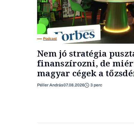
Podcast
Nem jó stratégia puszt
finanszírozni, de miér
magyar cégek a tőzsdér
Péller András
07.08.2026
3 perc