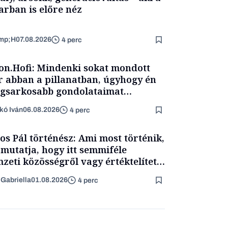
arban is előre néz
mp;H
07.08.2026
4 perc
on.Hofi: Mindenki sokat mondott
 abban a pillanatban, úgyhogy én
egsarkosabb gondolataimat
rtam kimondani
kó Iván
06.08.2026
4 perc
os Pál történész: Ami most történik,
 mutatja, hogy itt semmiféle
zeti közösségről vagy értéktelített
boldali médiáról nem volt szó
 Gabriella
01.08.2026
4 perc