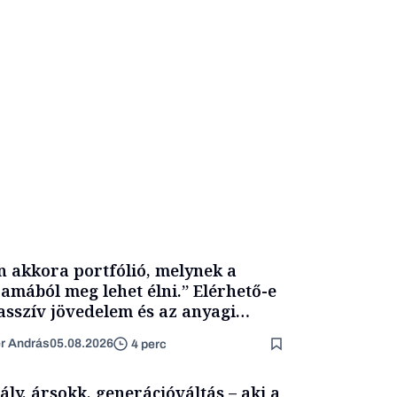
n akkora portfólió, melynek a
amából meg lehet élni.” Elérhető-e
asszív jövedelem és az anyagi
getlenség?
er András
05.08.2026
4 perc
ály, ársokk, generációváltás – aki a