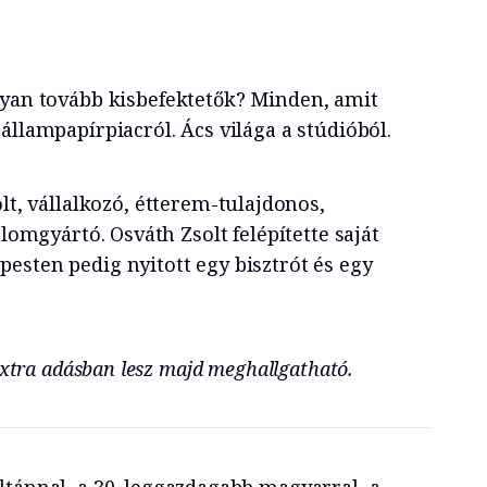
yan tovább kisbefektetők? Minden, amit
állampapírpiacról. Ács világa a stúdióból.
olt, vállalkozó, étterem-tulajdonos,
alomgyártó. Osváth Zsolt felépítette saját
esten pedig nyitott egy bisztrót és egy
 Extra adásban lesz majd meghallgatható.