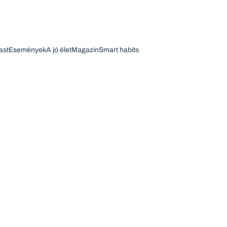
ast
Események
A jó élet
Magazin
Smart habits
Vagy fedezze fel a következő témákat
Üzlet
Pénz
Zöld
Legyél jobb!