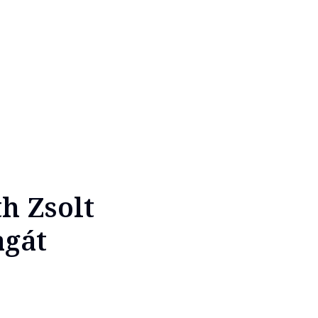
h Zsolt
agát