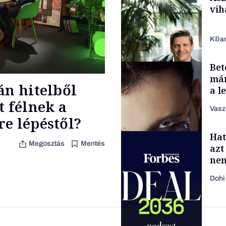
vih
K&a
Bet
Podcast
már
án hitelből
a l
aka
t félnek a
Vasz
e lépéstől?
TÁMOGATÓI
Hat
TARTALOM
Megosztás
Mentés
azt
nem
job
Dohi
Forbes-sztori