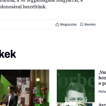
ltánnal, a 30. leggazdagabb magyarral, a
jdonosával beszéltünk.
Megosztás
Mentés
kek
„Va
hoz
a p
füg
Péll
Asz