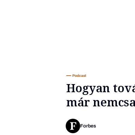
Podcast
Hogyan tová
már nemcsak
Forbes