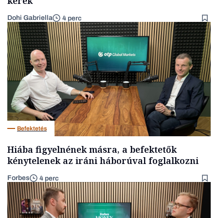
kérek
Dohi Gabriella
4 perc
Befektetés
Hiába figyelnének másra, a befektetők
kénytelenek az iráni háborúval foglalkozni
Forbes
4 perc