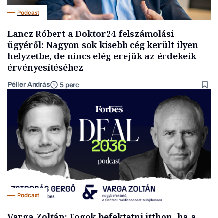
Podcast
Lancz Róbert a Doktor24 felszámolási
ügyéről: Nagyon sok kisebb cég került ilyen
helyzetbe, de nincs elég erejük az érdekeik
érvényesítéséhez
Péller András
5 perc
Podcast
Varga Zoltán: Fogok befektetni itthon, ha a