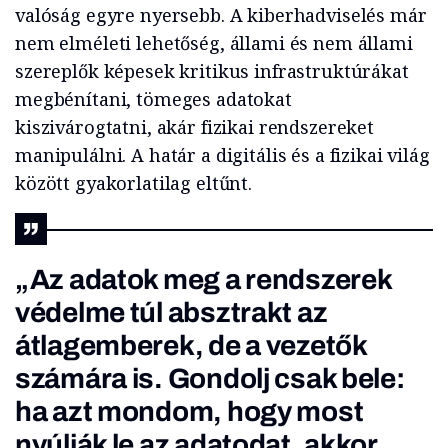
valóság egyre nyersebb. A kiberhadviselés már
nem elméleti lehetőség, állami és nem állami
szereplők képesek kritikus infrastruktúrákat
megbénítani, tömeges adatokat
kiszivárogtatni, akár fizikai rendszereket
manipulálni. A határ a digitális és a fizikai világ
között gyakorlatilag eltűnt.
„Az adatok meg a rendszerek
védelme túl absztrakt az
átlagemberek, de a vezetők
számára is. Gondolj csak bele:
ha azt mondom, hogy most
nyúlják le az adatodat, akkor