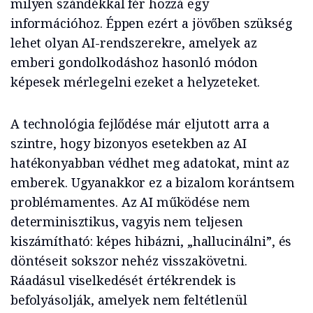
milyen szándékkal fér hozzá egy
információhoz. Éppen ezért a jövőben szükség
lehet olyan AI-rendszerekre, amelyek az
emberi gondolkodáshoz hasonló módon
képesek mérlegelni ezeket a helyzeteket.
A technológia fejlődése már eljutott arra a
szintre, hogy bizonyos esetekben az AI
hatékonyabban védhet meg adatokat, mint az
emberek. Ugyanakkor ez a bizalom korántsem
problémamentes. Az AI működése nem
determinisztikus, vagyis nem teljesen
kiszámítható: képes hibázni, „hallucinálni”, és
döntéseit sokszor nehéz visszakövetni.
Ráadásul viselkedését értékrendek is
befolyásolják, amelyek nem feltétlenül