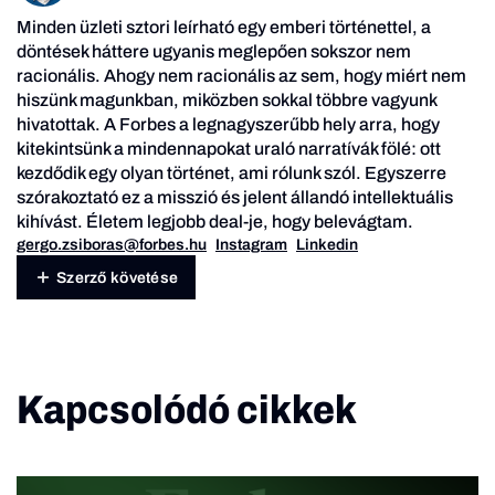
Minden üzleti sztori leírható egy emberi történettel, a
döntések háttere ugyanis meglepően sokszor nem
racionális. Ahogy nem racionális az sem, hogy miért nem
hiszünk magunkban, miközben sokkal többre vagyunk
hivatottak. A Forbes a legnagyszerűbb hely arra, hogy
kitekintsünk a mindennapokat uraló narratívák fölé: ott
kezdődik egy olyan történet, ami rólunk szól. Egyszerre
szórakoztató ez a misszió és jelent állandó intellektuális
kihívást. Életem legjobb deal-je, hogy belevágtam.
gergo.zsiboras@forbes.hu
Instagram
Linkedin
Szerző követése
Kapcsolódó cikkek