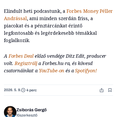
Elindult heti podcastunk, a
Forbes Money
Péller
Andrással
, ami minden szerdán friss, a
piacokat és a pénztárcánkat érintő
legfontosabb és legérdekesebb témákkal
foglalkozik.
A
Forbes Deal
előző vendége Ditz Edit, producer
volt.
Regisztrálj
a Forbes.hu-ra, és kövesd
csatornáinkat a
YouTube-on
és a
Spotifyon!
2026. 5. 9.
4 perc
Zsiborás Gergő
főszerkesztő