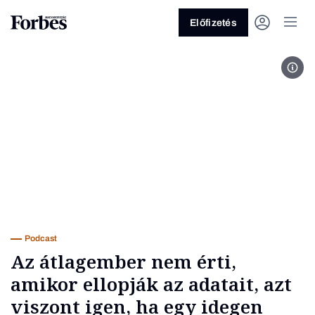
Előfizetés
Forb
Vagy fedezze fel a következő
témákat
Üzlet
Pénz
Zöld
Legyél jobb!
Podcast
Az átlagember nem érti,
amikor ellopják az adatait, azt
viszont igen, ha egy idegen