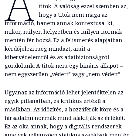
A
titok. A valóság ezzel szemben az,
hogy a titok nem maga az
információ, hanem annak kontextusa: ki,
mikor, milyen helyzetben és milyen normák
mentén fér hozzá. Ez a felismerés alapjaiban
kérdőjelezi meg mindazt, amit a
kibervédelemről és az adatbiztonságról
gondolunk. A titok nem egy bináris állapot –
nem egyszerűen „védett” vagy „nem védett”.
Ugyanaz az információ lehet jelentéktelen az
egyik pillanatban, és kritikus értékű a
másikban. Az időzítés, a hozzáférők köre és a
társadalmi normák mind alakítják az értékét.
Ez az oka annak, hogy a digitális rendszerek –
amelyek jellemzően statikus szabályok mentén