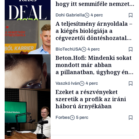
hogy itt semmiféle nemzeti
közösségről vagy
Dohi Gabriella
4 perc
értéktelített jobboldali
A teljesítmény árnyoldala –
médiáról nem volt szó
a kiégés biológiája a
cégvezetői döntéshozatal
mögött
BioTechUSA
4 perc
Podcast
Beton.Hofi: Mindenki sokat
mondott már abban
a pillanatban, úgyhogy én
a legsarkosabb
Vaszkó Iván
4 perc
gondolataimat akartam
Content Lab HUB
Ezeket a részvényeket
kimondani
szeretik a profik az iráni
háború árnyékában
Forbes
5 perc
Forbes-sztori