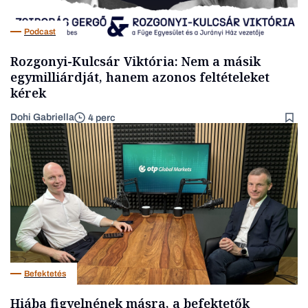
Podcast
Rozgonyi-Kulcsár Viktória: Nem a másik
egymilliárdját, hanem azonos feltételeket
kérek
Dohi Gabriella
4 perc
Befektetés
Hiába figyelnének másra, a befektetők