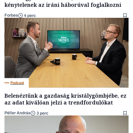
kénytelenek az iráni háborúval foglalkozni
Forbes
4 perc
Podcast
Belenéztünk a gazdaság kristálygömbjébe, ez
az adat kiválóan jelzi a trendfordulókat
Péller András
3 perc