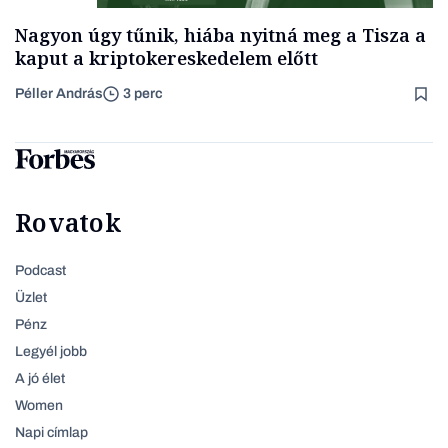
Nagyon úgy tűnik, hiába nyitná meg a Tisza a
kaput a kriptokereskedelem előtt
Péller András
3 perc
Rovatok
Podcast
Üzlet
Pénz
Legyél jobb
A jó élet
Women
Napi címlap