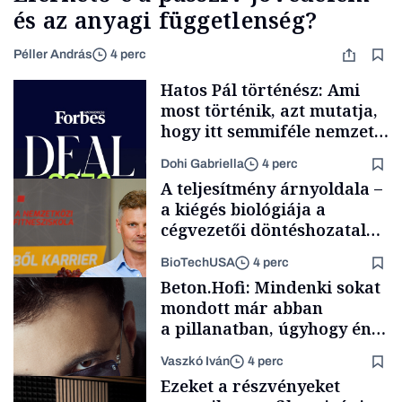
és az anyagi függetlenség?
Péller András
4 perc
Hatos Pál történész: Ami
most történik, azt mutatja,
hogy itt semmiféle nemzeti
közösségről vagy
Dohi Gabriella
4 perc
értéktelített jobboldali
A teljesítmény árnyoldala –
médiáról nem volt szó
a kiégés biológiája a
cégvezetői döntéshozatal
mögött
BioTechUSA
4 perc
Podcast
Beton.Hofi: Mindenki sokat
mondott már abban
a pillanatban, úgyhogy én
a legsarkosabb
Vaszkó Iván
4 perc
gondolataimat akartam
Content Lab HUB
Ezeket a részvényeket
kimondani