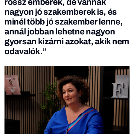
rossz emberek, de vannak
nagyon jó szakemberek is, és
minél több jó szakember lenne,
annál jobban lehetne nagyon
gyorsan kizárni azokat, akik nem
odavalók.”