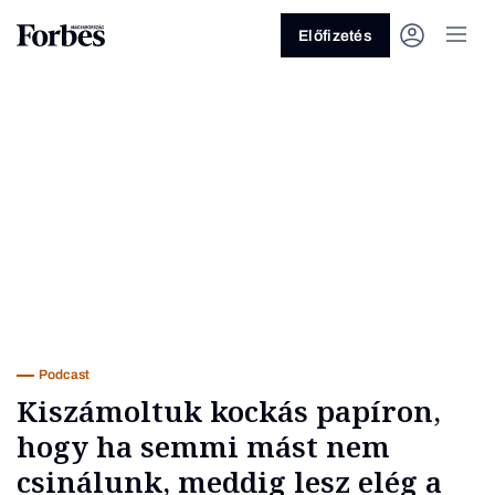
Előfizetés
Vagy fedezze fel a következő
témákat
Üzlet
Pénz
Zöld
Legyél jobb!
Podcast
Kiszámoltuk kockás papíron,
hogy ha semmi mást nem
csinálunk, meddig lesz elég a