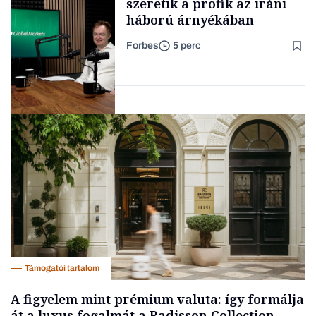
szeretik a profik az iráni
háború árnyékában
Forbes
5 perc
Forbes-sztori
Befektetés
Támogatói tartalom
A figyelem mint prémium valuta: így formálja
át a luxus fogalmát a Radisson Collection