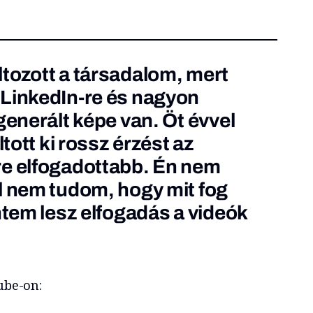
tozott a társadalom, mert
 LinkedIn-re és nagyon
generált képe van. Öt évvel
ltott ki rossz érzést az
re elfogadottabb. Én nem
l nem tudom, hogy mit fog
ntem lesz elfogadás a videók
tube-on: