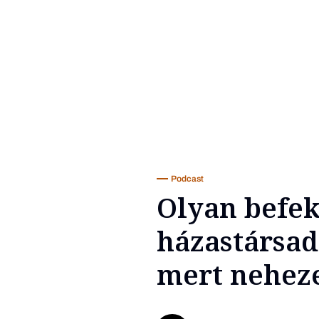
Podcast
Olyan befek
házastársad
mert nehez