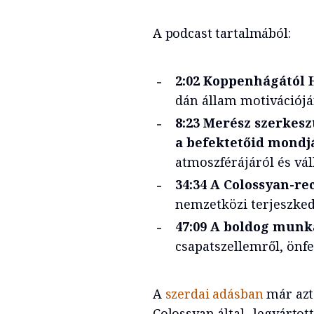
A podcast tartalmából:
2:02 Koppenhágától
dán állam motivációjá
8:23 Merész szerkesz
a befektetőid mondj
atmoszférájáról és vál
34:34 A Colossyan-re
nemzetközi terjeszked
47:09 A boldog munk
csapatszellemről, önfe
A
szerdai adásban
már azt 
Colossyan által „legyártot