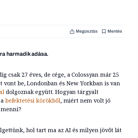
Megosztás
Mentés
tra harmadik adása.
 csak 27 éves, de cége, a Colossyan már 25
ést vont be, Londonban és New Yorkban is van
al
dolgoznak együtt. Hogyan tárgyalt
 a
befektetési körökből
, miért nem volt jó
a menni?
lgettünk, hol tart ma az AI és milyen jövőt lát