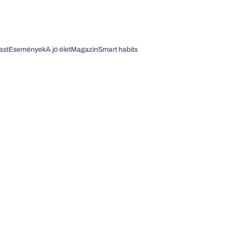
ast
Események
A jó élet
Magazin
Smart habits
Vagy fedezze fel a következő témákat
Üzlet
Pénz
Zöld
Legyél jobb!