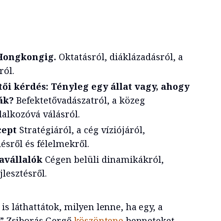
 Hongkongig.
Oktatásról, diáklázadásról, a
ról.
tői kérdés: Tényleg egy állat vagy, ahogy
ák?
Befektetővadászatról, a közeg
lalkozóvá válásról.
cept
Stratégiáról, a cég víziójáról,
ésről és félelmekről.
avállalók
Cégen belüli dinamikákról,
jlesztésről.
is láthattátok, milyen lenne, ha egy, a
t” Zsiborás Gergő
köszöntene
benneteket,