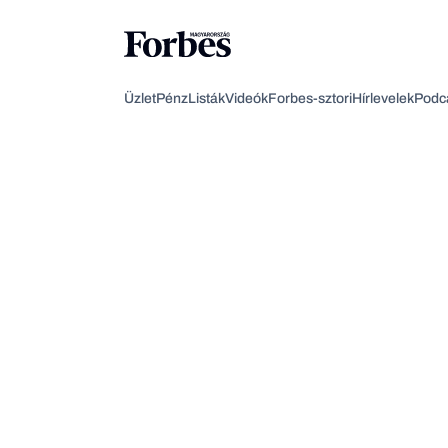
Üzlet
Pénz
Listák
Videók
Forbes-sztori
Hírlevelek
Podc