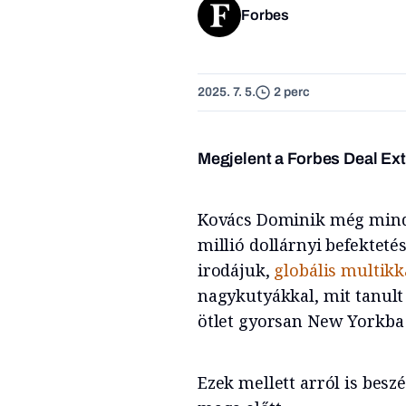
Forbes
2025. 7. 5.
2 perc
Megjelent a Forbes Deal Ex
Kovács Dominik még mindig
millió dollárnyi befektet
irodájuk,
globális multikk
nagykutyákkal, mit tanult
ötlet gyorsan New Yorkb
Ezek mellett arról is beszé