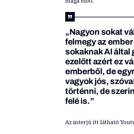
maga előtt.
„Nagyon sokat vál
felmegy az ember
sokaknak AI által 
ezelőtt azért ez vá
emberből, de egy
vagyok jós, szóva
történni, de szeri
felé is.”
Az interjú itt látható You