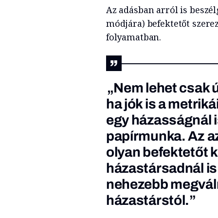
Az adásban arról is beszél
módjára) befektetőt szere
folyamatban.
„Nem lehet csak ú
ha jók is a metrik
egy házasságnál i
papírmunka. Az a
olyan befektetőt k
házastársadnál is
nehezebb megválni
házastárstól.”