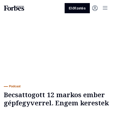
Előfizetés
Vagy fedezze fel a következő
témákat
Üzlet
Pénz
Zöld
Legyél jobb!
Podcast
Becsattogott 12 markos ember
gépfegyverrel. Engem kerestek