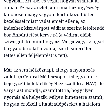
Vegyipari Zrt.-be, és végül hogyan szálltak ki
onnan. Ez az az üzlet, ami miatt az ügyészség
különösen nagy vagyoni kárt okozó hűtlen
kezeléssel miatt vádat emelt ellene, az
Indexhez kiszivárgott vádirat szerint letöltendő
börtönbüntetést kérve rá (a vádirat előbb
szivárgott ki, minthogy azt Varga vagy az ügyet
tárgyaló bíró látta volna, ezért ismeretlen
tettes ellen feljelentést is tett).
Már az sem hétköznapi, ahogy a nyomozás
zajlott (a Central Médiacsoporttal egy címre
bejegyzett befektetőcégéhez szállt ki a NAV), de
Varga azt mondja, számított rá, hogy ilyen
nyomás alá helyezik. Milyen kimenetre számít,
hogyan értékeli a határátlépéseket a hatalom