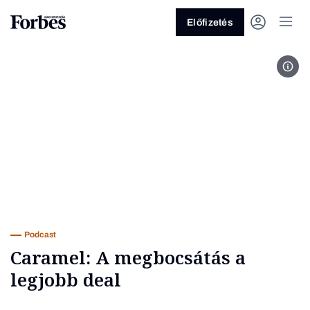
Előfizetés
Fotó
Vagy fedezze fel a következő
témákat
Üzlet
Pénz
Zöld
Legyél jobb!
Podcast
Caramel: A megbocsátás a
legjobb deal