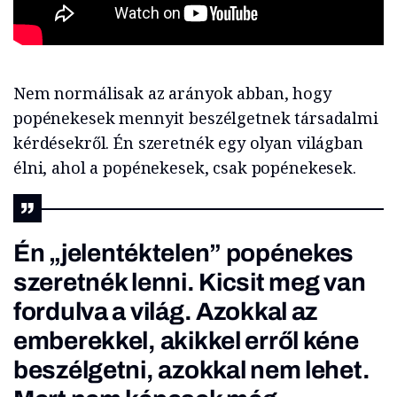
Nem normálisak az arányok abban, hogy
popénekesek mennyit beszélgetnek társadalmi
kérdésekről. Én szeretnék egy olyan világban
élni, ahol a popénekesek, csak popénekesek.
Én
„
jelentéktelen
”
popénekes
szeretnék lenni. Kicsit meg van
fordulva a világ. Azokkal az
emberekkel, akikkel erről kéne
beszélgetni, azokkal nem lehet.