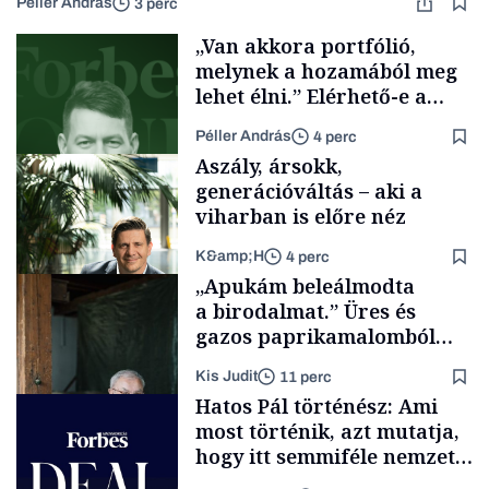
Péller András
3 perc
„Van akkora portfólió,
melynek a hozamából meg
lehet élni.” Elérhető-e a
passzív jövedelem és az
Péller András
4 perc
anyagi függetlenség?
Aszály, ársokk,
generációváltás – aki a
viharban is előre néz
K&amp;H
4 perc
Podcast
„Apukám beleálmodta
a birodalmat.” Üres és
gazos paprikamalomból
lett az igazi családi
Kis Judit
11 perc
fűszersztori
TÁMOGATÓI
Hatos Pál történész: Ami
TARTALOM
most történik, azt mutatja,
hogy itt semmiféle nemzeti
közösségről vagy