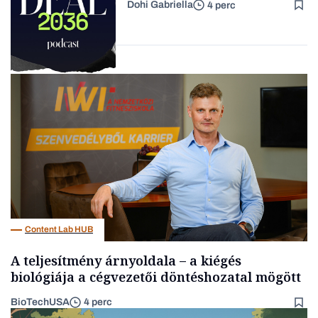
Dohi Gabriella
4 perc
értéktelített jobboldali
Családi
vállalkozások
médiáról nem volt szó
Podcast
Content Lab HUB
A teljesítmény árnyoldala – a kiégés
biológiája a cégvezetői döntéshozatal mögött
BioTechUSA
4 perc