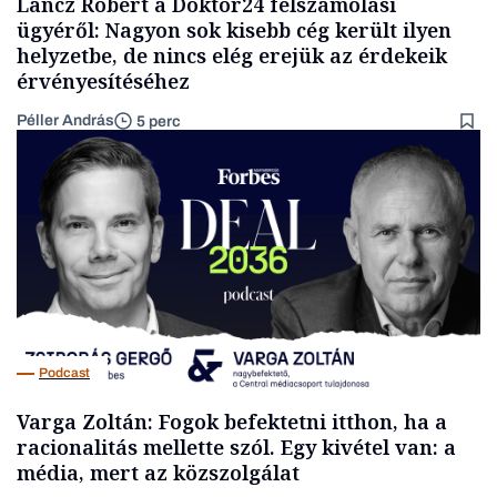
Lancz Róbert a Doktor24 felszámolási
ügyéről: Nagyon sok kisebb cég került ilyen
helyzetbe, de nincs elég erejük az érdekeik
érvényesítéséhez
Péller András
5 perc
Podcast
Varga Zoltán: Fogok befektetni itthon, ha a
racionalitás mellette szól. Egy kivétel van: a
média, mert az közszolgálat