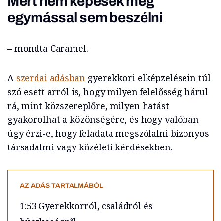
Mert nem képesek még
egymással sem beszélni
– mondta Caramel.
A
szerdai adásban
gyerekkori elképzelésein túl
szó esett arról is, hogy milyen felelősség hárul
rá, mint közszereplőre, milyen hatást
gyakorolhat a közönségére, és hogy valóban
úgy érzi-e, hogy feladata megszólalni bizonyos
társadalmi vagy közéleti kérdésekben.
AZ ADÁS TARTALMÁBÓL
1:53 Gyerekkorról, családról és