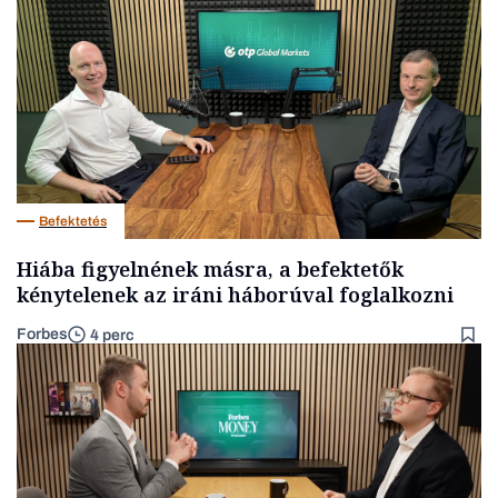
Befektetés
Hiába figyelnének másra, a befektetők
kénytelenek az iráni háborúval foglalkozni
Forbes
4 perc