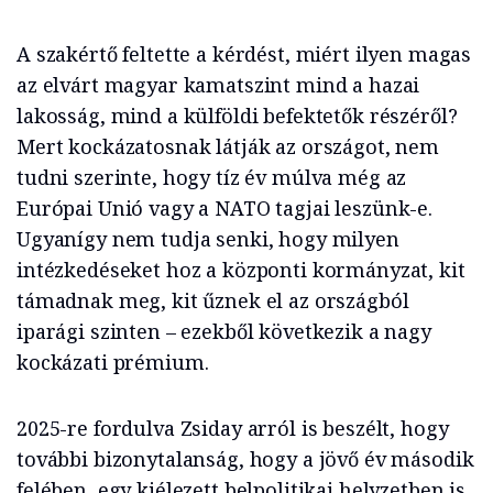
A szakértő feltette a kérdést, miért ilyen magas
az elvárt magyar kamatszint mind a hazai
lakosság, mind a külföldi befektetők részéről?
Mert kockázatosnak látják az országot, nem
tudni szerinte, hogy tíz év múlva még az
Európai Unió vagy a NATO tagjai leszünk-e.
Ugyanígy nem tudja senki, hogy milyen
intézkedéseket hoz a központi kormányzat, kit
támadnak meg, kit űznek el az országból
iparági szinten – ezekből következik a nagy
kockázati prémium.
2025-re fordulva Zsiday arról is beszélt, hogy
további bizonytalanság, hogy a jövő év második
felében, egy kiélezett belpolitikai helyzetben is