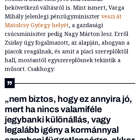
bekövetkező váltásról is. Mint ismert, Varga
Mihály jelenlegi pénzügyminiszter
veszi át
Matolcsy György helyét
, a gazdasági
csúcsminiszter pedig Nagy Márton lesz. Erről
Zsiday úgy fogalmazott, az alapján, ahogyan a
piacok reagálnak, és amit a piaci szereplőktől
hall, mostantól egyszereplősnek tekintik a
műsort. Csakhogy:
„nem biztos, hogy ez annyira jó,
mert ha nincs valamiféle
jegybanki különállás, vagy
legalább igény a kormánnyal