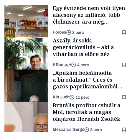
Egy évtizede nem volt ilyen
alacsony az infláció, több
élelmiszer ára még
rohamosan csökken is
Forbes
2 perc
Aszály, ársokk,
generációváltás – aki a
viharban is előre néz
K&amp;H
4 perc
Makro
„Apukám beleálmodta
a birodalmat.” Üres és
gazos paprikamalomból
lett az igazi családi
Kis Judit
11 perc
fűszersztori
TÁMOGATÓI
Brutális profitot csinált a
TARTALOM
Mol, taroltak a magas
olajáron Hernádi Zsolték
Mészáros Gergő
3 perc
Családi