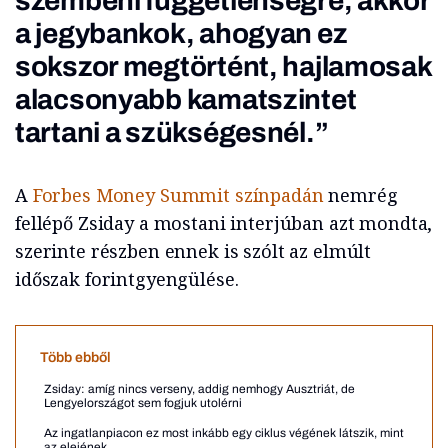
szembeni függetlenségre, akkor
a jegybankok, ahogyan ez
sokszor megtörtént, hajlamosak
alacsonyabb kamatszintet
tartani a szükségesnél.”
A
Forbes Money Summit színpadán
nemrég
fellépő Zsiday a mostani interjúban azt mondta,
szerinte részben ennek is szólt az elmúlt
időszak forintgyengülése.
Több ebből
Zsiday: amíg nincs verseny, addig nemhogy Ausztriát, de
Lengyelországot sem fogjuk utolérni
Az ingatlanpiacon ez most inkább egy ciklus végének látszik, mint
az elejének