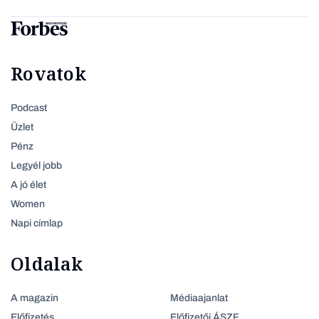
Rovatok
Podcast
Üzlet
Pénz
Legyél jobb
A jó élet
Women
Napi címlap
Oldalak
A magazin
Médiaajanlat
Előfizetés
Előfizetői ÁSZF