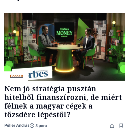
Podcast
Nem jó stratégia pusztán
hitelből finanszírozni, de miért
félnek a magyar cégek a
tőzsdére lépéstől?
Péller András
3 perc