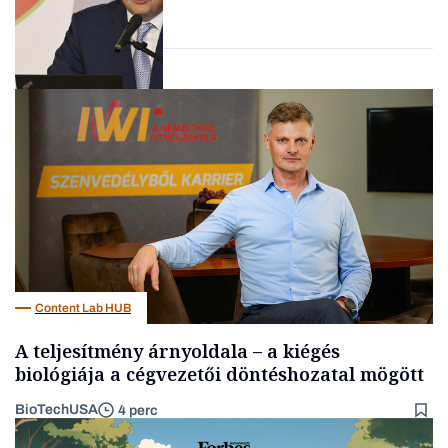
vállalkozások
Befektetés
Content Lab HUB
A teljesítmény árnyoldala – a kiégés
biológiája a cégvezetői döntéshozatal mögött
BioTechUSA
4 perc