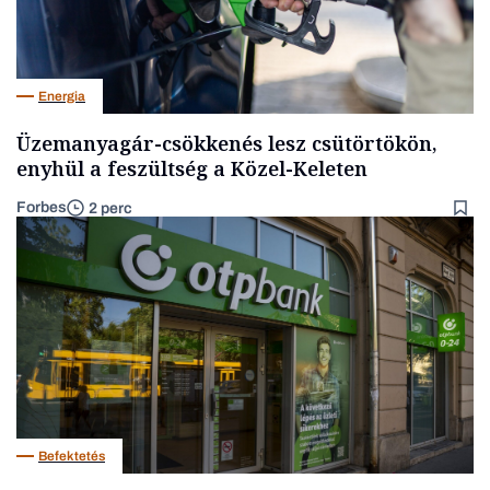
Energia
Üzemanyagár-csökkenés lesz csütörtökön,
enyhül a feszültség a Közel-Keleten
Forbes
2 perc
Befektetés