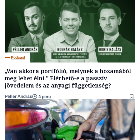
Podcast
„Van akkora portfólió, melynek a hozamából
meg lehet élni.” Elérhető-e a passzív
jövedelem és az anyagi függetlenség?
Péller András
4 perc