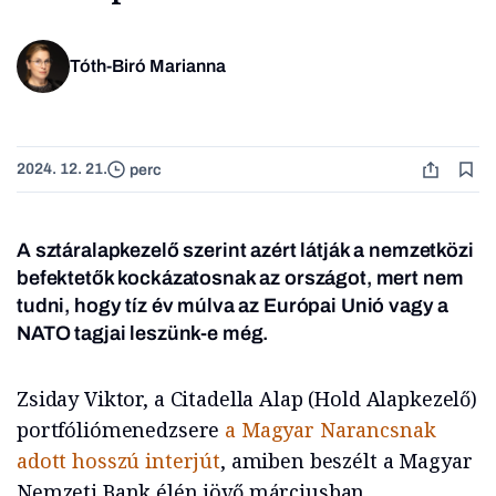
Tóth-Biró Marianna
2024. 12. 21.
perc
A sztáralapkezelő szerint azért látják a nemzetközi
befektetők kockázatosnak az országot, mert nem
tudni, hogy tíz év múlva az Európai Unió vagy a
NATO tagjai leszünk-e még.
Zsiday Viktor, a Citadella Alap (Hold Alapkezelő)
portfóliómenedzsere
a Magyar Narancsnak
adott hosszú interjút
, amiben beszélt a Magyar
Nemzeti Bank élén jövő márciusban