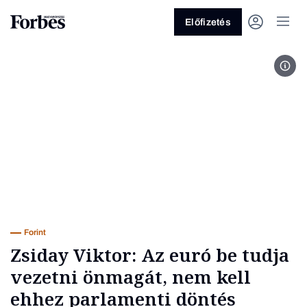
Előfizetés
Zsi
Vagy fedezze fel a következő
témákat
Üzlet
Pénz
Zöld
Legyél jobb!
Forint
Zsiday Viktor: Az euró be tudja
vezetni önmagát, nem kell
ehhez parlamenti döntés