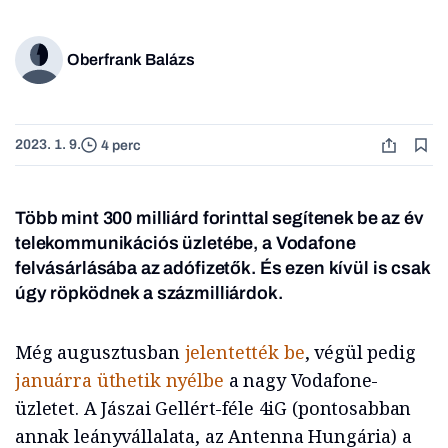
Oberfrank Balázs
2023. 1. 9.
4 perc
Több mint 300 milliárd forinttal segítenek be az év
telekommunikációs üzletébe, a Vodafone
felvásárlásába az adófizetők. És ezen kívül is csak
úgy röpködnek a százmilliárdok.
Még augusztusban
jelentették be
, végül pedig
januárra üthetik nyélbe
a nagy Vodafone-
üzletet. A Jászai Gellért-féle 4iG (pontosabban
annak leányvállalata, az Antenna Hungária) a