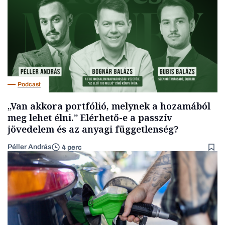
Podcast
„Van akkora portfólió, melynek a hozamából
meg lehet élni.” Elérhető-e a passzív
jövedelem és az anyagi függetlenség?
Péller András
4 perc