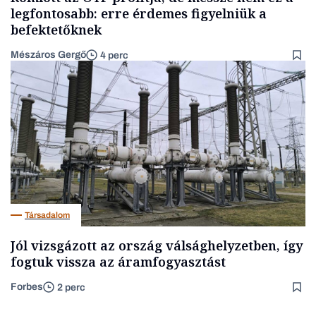
legfontosabb: erre érdemes figyelniük a
befektetőknek
Mészáros Gergő
4 perc
Társadalom
Jól vizsgázott az ország válsághelyzetben, így
fogtuk vissza az áramfogyasztást
Forbes
2 perc