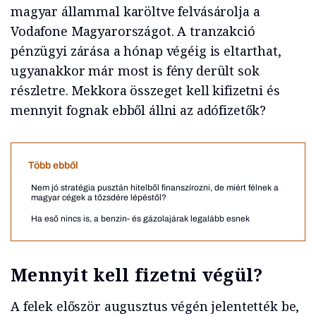
magyar állammal karöltve felvásárolja a
Vodafone Magyarországot. A tranzakció
pénzügyi zárása a hónap végéig is eltarthat,
ugyanakkor már most is fény derült sok
részletre. Mekkora összeget kell kifizetni és
mennyit fognak ebből állni az adófizetők?
Több ebből
Nem jó stratégia pusztán hitelből finanszírozni, de miért félnek a
magyar cégek a tőzsdére lépéstől?
Ha eső nincs is, a benzin- és gázolajárak legalább esnek
Mennyit kell fizetni végül?
A felek először augusztus végén jelentették be,