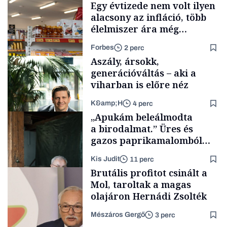
Egy évtizede nem volt ilyen
alacsony az infláció, több
élelmiszer ára még
rohamosan csökken is
Forbes
2 perc
Aszály, ársokk,
generációváltás – aki a
viharban is előre néz
K&amp;H
4 perc
Makro
„Apukám beleálmodta
a birodalmat.” Üres és
gazos paprikamalomból
lett az igazi családi
Kis Judit
11 perc
fűszersztori
TÁMOGATÓI
Brutális profitot csinált a
TARTALOM
Mol, taroltak a magas
olajáron Hernádi Zsolték
Mészáros Gergő
3 perc
Családi
vállalkozások