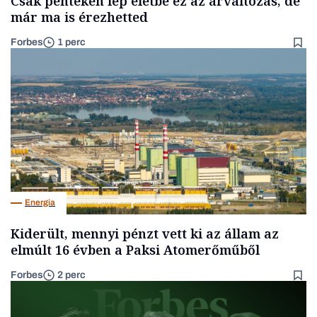
Csak pénteken lép életbe ez az árváltozás, de
már ma is érezhetted
Forbes
1 perc
Energia
Kiderült, mennyi pénzt vett ki az állam az
elmúlt 16 évben a Paksi Atomerőműből
Forbes
2 perc