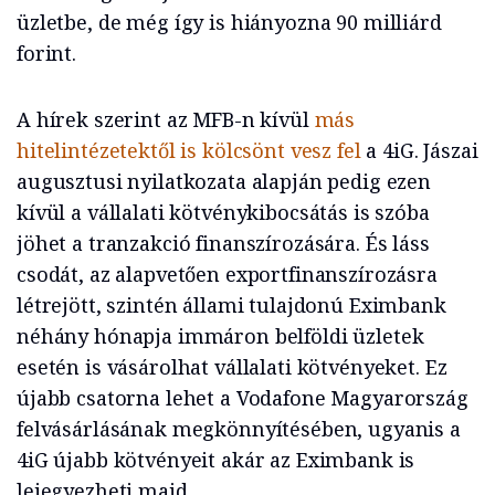
üzletbe, de még így is hiányozna 90 milliárd
forint.
A hírek szerint az MFB-n kívül
más
hitelintézetektől is kölcsönt vesz fel
a 4iG. Jászai
augusztusi nyilatkozata alapján pedig ezen
kívül a vállalati kötvénykibocsátás is szóba
jöhet a tranzakció finanszírozására. És láss
csodát, az alapvetően exportfinanszírozásra
létrejött, szintén állami tulajdonú Eximbank
néhány hónapja immáron belföldi üzletek
esetén is vásárolhat vállalati kötvényeket. Ez
újabb csatorna lehet a Vodafone Magyarország
felvásárlásának megkönnyítésében, ugyanis a
4iG újabb kötvényeit akár az Eximbank is
lejegyezheti majd.