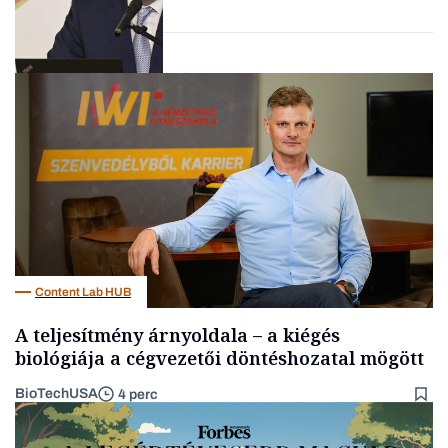
Befektetés
Content Lab HUB
A teljesítmény árnyoldala – a kiégés
biológiája a cégvezetői döntéshozatal mögött
BioTechUSA
4 perc