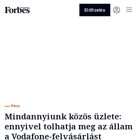
Előfizetés
Vagy fedezze fel a következő
témákat
Üzlet
Pénz
Zöld
Legyél jobb!
Pénz
Mindannyiunk közös üzlete:
ennyivel tolhatja meg az állam
a Vodafone-felvásárlást