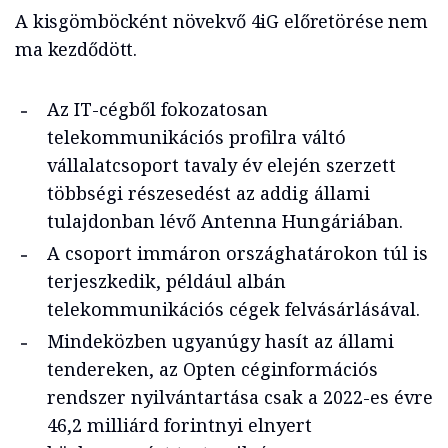
A kisgömböcként növekvő 4iG előretörése nem
ma kezdődött.
Az IT-cégből fokozatosan
telekommunikációs profilra váltó
vállalatcsoport tavaly év elején szerzett
többségi részesedést az addig állami
tulajdonban lévő Antenna Hungáriában.
A csoport immáron országhatárokon túl is
terjeszkedik, például albán
telekommunikációs cégek felvásárlásával.
Mindeközben ugyanúgy hasít az állami
tendereken, az Opten céginformációs
rendszer nyilvántartása csak a 2022-es évre
46,2 milliárd forintnyi elnyert