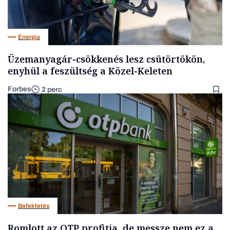
Energia
Üzemanyagár-csökkenés lesz csütörtökön,
enyhül a feszültség a Közel-Keleten
Forbes
2 perc
Befektetés
Romlott az OTP profitja, de messze nem ez a