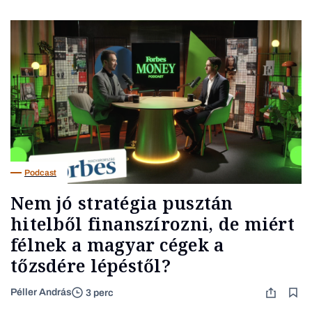
Podcast
Nem jó stratégia pusztán
hitelből finanszírozni, de miért
félnek a magyar cégek a
tőzsdére lépéstől?
Péller András
3 perc