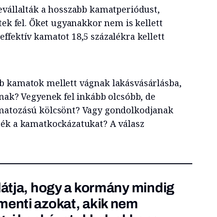
evállalták a hosszabb kamatperiódust,
tek fel. Őket ugyanakkor nem is kellett
ffektív kamatot 18,5 százalékra kellett
b kamatok mellett vágnak lakásvásárlásba,
anak? Vegyenek fel inkább olcsóbb, de
matozású kölcsönt? Vagy gondolkodjanak
jék a kamatkockázatukat? A válasz
 látja, hogy a kormány mindig
menti azokat, akik nem