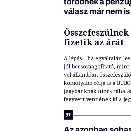
törődnek a pénzüg
válasz már nem is
Összefeszülnek 
fizetik az árát
A lépés – ha egyáltalán le
jól becsomagolható, mint 
vel állandóan összefeszül
komolyabb célja is a BUBO
jegybanknak nincs ráhatá
fegyvert vennének ki a je
Az azonban sohase