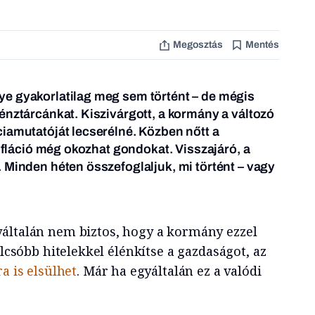
Megosztás
Mentés
e gyakorlatilag meg sem történt – de mégis
énztárcánkat. Kiszivárgott, a kormány a változó
iamutatóját lecserélné. Közben nőtt a
 infláció még okozhat gondokat.
Visszajáró, a
 Minden héten összefoglaljuk, mi történt – vagy
általán nem biztos, hogy a kormány ezzel
olcsóbb hitelekkel élénkítse a gazdaságot, az
a is elsülhet
. Már ha egyáltalán ez a valódi