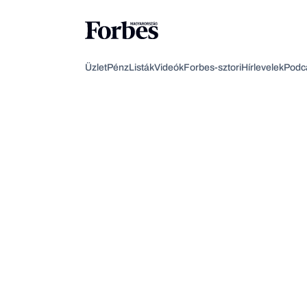
Üzlet
Pénz
Listák
Videók
Forbes-sztori
Hírlevelek
Podc