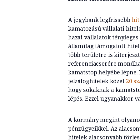
A jegybank legfrissebb
hit
kamatozású vállalati hite
hazai vállalatok tényleges
államilag támogatott hite
több területre is kiterjes
referenciacserére mondhat
kamatstop helyébe lépne. L
jelzáloghitelek közel
20 sz
hogy sokaknak a kamatstop
lépés. Ezzel ugyanakkor v
A kormány megint olyanoka
pénzügyeikkel. Az alacso
hitelek alacsonyabb törles