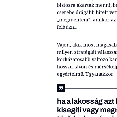
biztosra akartak menni, b
cserébe drágább hitelt vet
„megmenteni”, amikor az e
felhúzni.
Vajon, akik most magasab
milyen stratégiát válassz
kockázatosabb változó ka
hosszú távon és mérsékel
egyértelmű. Ugyanakkor
ha a lakosság azt
kisegíti vagy meg