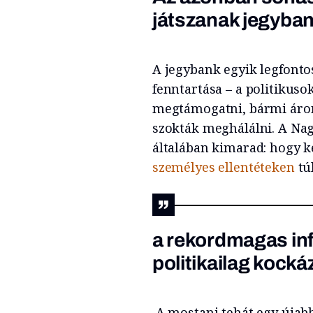
játszanak jegyba
A jegybank egyik legfontos
fenntartása – a politikus
megtámogatni, bármi áron
szokták meghálálni. A Na
általában kimarad: hogy ke
személyes ellentéteken
tú
a rekordmagas inf
politikailag kocká
A mostani tehát egy újab