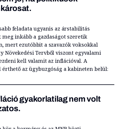
nkárosat.
abb feladata ugyanis az árstabilitás
ok meg inkább a gazdaságot szeretik
, mert ezutóbbit a szavazók voksokkal
gy Növekedési Tervből viszont egyvalami
zdeni kell valamit az inflációval. A
l érthető az ügybuzgóság a kabineten belül:
láció gyakorlatilag nem volt
zatos.
b kör a kormány és az MNB közti