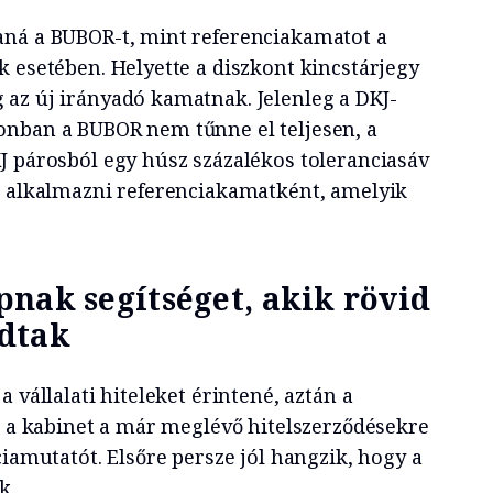
aná a BUBOR-t, mint referenciakamatot a
k esetében. Helyette a diszkont kincstárjegy
az új irányadó kamatnak. Jelenleg a DKJ-
onban a BUBOR nem tűnne el teljesen, a
J párosból egy húsz százalékos toleranciasáv
e alkalmazni referenciakamatként, amelyik
nak segítséget, akik rövid
dtak
 vállalati hiteleket érintené, aztán a
őt a kabinet a már meglévő hitelszerződésekre
ciamutatót. Elsőre persze jól hangzik, hogy a
k.