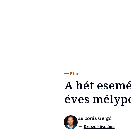
Pénz
A hét esemé
éves mélypo
Zsiborás Gergő
Szerző követése