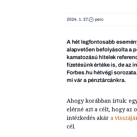
2024. 1. 27.
perc
A hét legfontosabb esemény
alapvetően befolyásolta a p
kamatozású hitelek referenc
fizetésünk értéke is, de az
Forbes.hu hétvégi sorozata.
mi vár a pénztárcánkra
.
Ahogy korábban írtuk: egy
elérné azt a célt, hogy az 
intézkedés akár
a visszájár
cél.