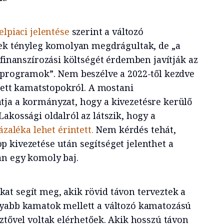
elpiaci jelentése
szerint a változó
lek tényleg komolyan megdrágultak, de „a
 finanszírozási költségét érdemben javítják az
lprogramok”. Nem beszélve a 2022-től kezdve
ztett kamatstopokról. A mostani
ja a kormányzat, hogy a kivezetésre kerülő
akossági oldalról az látszik, hogy a
ázaléka lehet érintett.
Nem kérdés tehát,
 kivezetése után segítséget jelenthet a
an egy komoly baj.
t segít meg, akik rövid távon terveztek a
nyabb kamatok mellett a változó kamatozású
ztővel voltak elérhetőek. Akik hosszú távon