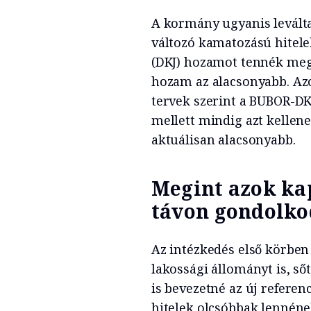
A kormány ugyanis levált
változó kamatozású hitele
(DKJ) hozamot tennék meg 
hozam az alacsonyabb. Az
tervek szerint a BUBOR-DK
mellett mindig azt kellen
aktuálisan alacsonyabb.
Megint azok kap
távon gondolko
Az intézkedés első körben a
lakossági állományt is, s
is bevezetné az új referen
hitelek olcsóbbak lennéne