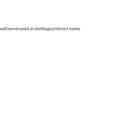
ast
Események
A jó élet
Magazin
Smart habits
Vagy fedezze fel a következő témákat
Üzlet
Pénz
Zöld
Legyél jobb!