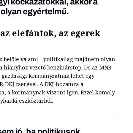
yi kockázatokkal, akkor a
 olyan egyértelmű.
az elefántok, az egerek
sz belőle valami – politikailag majdnem olyan
a hiányhoz vezető benzinárstop. De az MNB-
ő gazdasági kormányzatnak lehet egy
R-DKJ cserével. A DKJ-hozamra a
sa, a kormánynak viszont igen. Ezzel komoly
gybanki eszköztárból.
m jó, ha politikusok