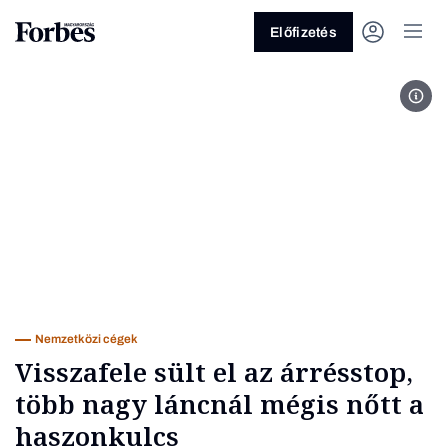
Előfizetés
Fot
Vagy fedezze fel a következő
témákat
Üzlet
Pénz
Zöld
Legyél jobb!
Nemzetközi cégek
Visszafele sült el az árrésstop,
több nagy láncnál mégis nőtt a
haszonkulcs