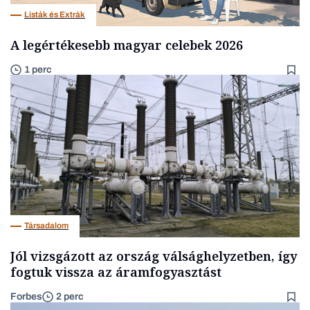
Listák és Extrák
A legértékesebb magyar celebek 2026
1 perc
Társadalom
Jól vizsgázott az ország válsághelyzetben, így
fogtuk vissza az áramfogyasztást
Forbes
2 perc