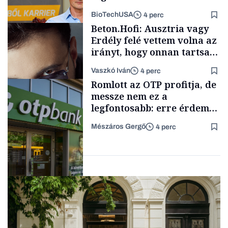
mögött
BioTechUSA
4 perc
Energia
Beton.Hofi: Ausztria vagy
Erdély felé vettem volna az
irányt, hogy onnan tartsam
lélegeztetőgépen a magyar
Vaszkó Iván
4 perc
zenét
Content Lab HUB
Romlott az OTP profitja, de
messze nem ez a
legfontosabb: erre érdemes
figyelniük a befektetőknek
Mészáros Gergő
4 perc
Forbes-sztori
Befektetés