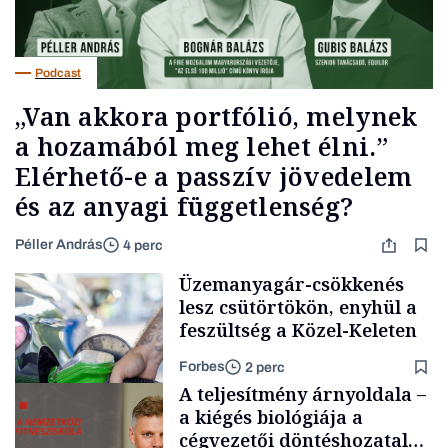
Podcast
„Van akkora portfólió, melynek
a hozamából meg lehet élni.”
Elérhető-e a passzív jövedelem
és az anyagi függetlenség?
Péller András
4 perc
Üzemanyagár-csökkenés
lesz csütörtökön, enyhül a
feszültség a Közel-Keleten
Forbes
2 perc
A teljesítmény árnyoldala –
a kiégés biológiája a
cégvezetői döntéshozatal