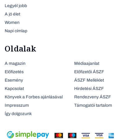
Legyél jobb
A jó élet
Women
Napi címlap
Oldalak
A magazin
Médiaajanlat
Előfizetés
Előfizetői ÁSZF
Esemény
ÁSZF Melléklet
Kapcsolat
Hirdetési ÁSZF
Könyvek a Forbes ajánlásával
Rendezveny ÁSZF
Impresszum
Támogatói tartalom
Így dolgozunk