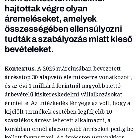
hajtottak végre olyan
áremeléseket, amelyek
összességében ellensúlyozni
tudták a szabályozás miatt kieső
bevételeket.
Kontextus.
A 2025 márciusában bevezetett
árrésstop 30 alapvető élelmiszerre vonatkozott,
és az évi 1 milliárd forintnál nagyobb nettó
árbevételű kiskereskedelmi vállalkozásokat
érintette. Az intézkedés lényege az volt, hogy a
kijelölt termékek esetében legfeljebb 10
százalékos árrést lehetett alkalmazni, a
korábban ennél alacsonyabb árréseket pedig be
kellett fagyasztani. Az árrésstop ugyanakkor