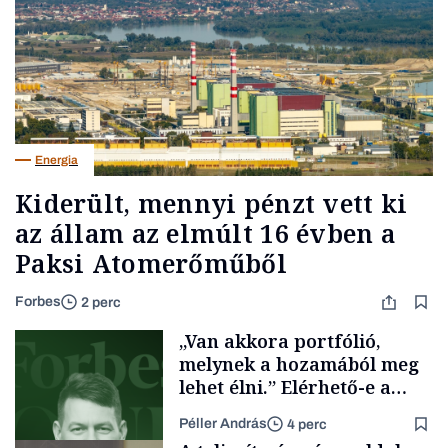
Energia
Kiderült, mennyi pénzt vett ki
az állam az elmúlt 16 évben a
Paksi Atomerőműből
Forbes
2 perc
„Van akkora portfólió,
melynek a hozamából meg
lehet élni.” Elérhető-e a
passzív jövedelem és az
Péller András
4 perc
anyagi függetlenség?