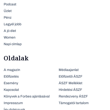
Podcast
Üzlet
Pénz
Legyél jobb
A jó élet
Women
Napi címlap
Oldalak
A magazin
Médiaajanlat
Előfizetés
Előfizetői ÁSZF
Esemény
ÁSZF Melléklet
Kapcsolat
Hirdetési ÁSZF
Könyvek a Forbes ajánlásával
Rendezveny ÁSZF
Impresszum
Támogatói tartalom
Így dolgozunk