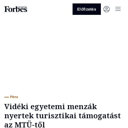
Előfizetés
Vagy fedezze fel a következő
témákat
Üzlet
Pénz
Zöld
Legyél jobb!
Pénz
Vidéki egyetemi menzák
nyertek turisztikai támogatást
az MTÜ-től