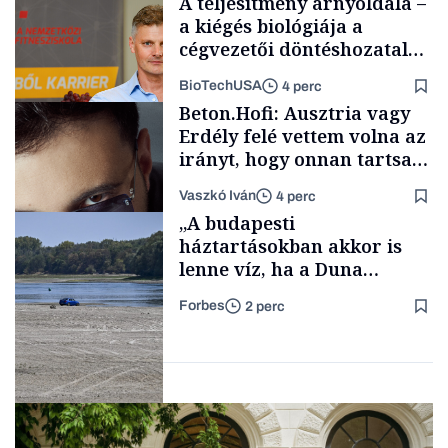
A teljesítmény árnyoldala –
a kiégés biológiája a
cégvezetői döntéshozatal
mögött
BioTechUSA
4 perc
Podcast
Beton.Hofi: Ausztria vagy
Erdély felé vettem volna az
irányt, hogy onnan tartsam
lélegeztetőgépen a magyar
Vaszkó Iván
4 perc
zenét
Content Lab HUB
„A budapesti
háztartásokban akkor is
lenne víz, ha a Duna
medrében már egy cseppet
Forbes
2 perc
se találnánk”
Forbes-sztori
Energia