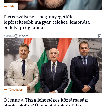
Lista
Életveszélyesen megfenyegették a
legértékesebb magyar celebet, lemondta
erdélyi programját
Forbes
2 perc
Társadalom
Ő lenne a Tisza lehetséges köztársasági
elnök-jelöltje? Új nevet dobhatott be a