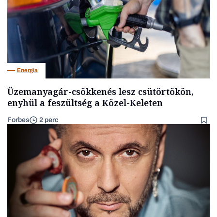
Energia
Üzemanyagár-csökkenés lesz csütörtökön,
enyhül a feszültség a Közel-Keleten
Forbes
2 perc