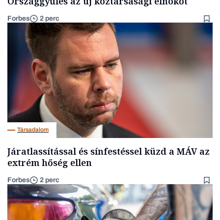
Országgyűlés az új köztársasági elnököt
Forbes
2 perc
Társadalom
Járatlassítással és sínfestéssel küzd a MÁV az
extrém hőség ellen
Forbes
2 perc