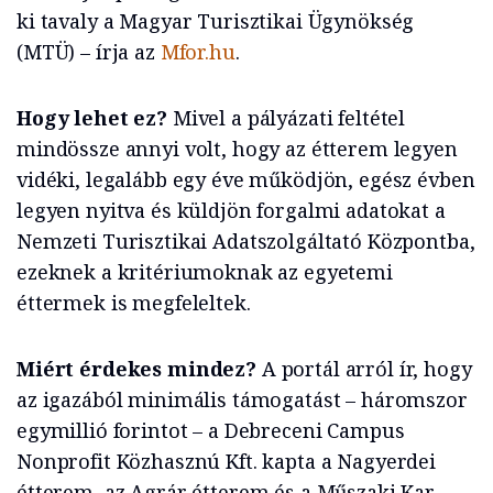
ki tavaly a Magyar Turisztikai Ügynökség
(MTÜ) – írja az
Mfor.hu
.
Hogy lehet ez?
Mivel a pályázati feltétel
mindössze annyi volt, hogy az étterem legyen
vidéki, legalább egy éve működjön, egész évben
legyen nyitva és küldjön forgalmi adatokat a
Nemzeti Turisztikai Adatszolgáltató Központba,
ezeknek a kritériumoknak az egyetemi
éttermek is megfeleltek.
Miért érdekes mindez?
A portál arról ír, hogy
az igazából minimális támogatást – háromszor
egymillió forintot – a Debreceni Campus
Nonprofit Közhasznú Kft. kapta a Nagyerdei
étterem, az Agrár étterem és a Műszaki Kar