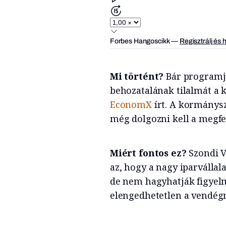
Forbes Hangoscikk
—
Regisztrálj és 
Mi történt?
Bár programj
behozatalának tilalmát a 
EconomX
írt. A kormánysz
még dolgozni kell a megfe
Miért fontos ez?
Szondi V
az, hogy a nagy iparváll
de nem hagyhatják figyelm
elengedhetetlen a vendég