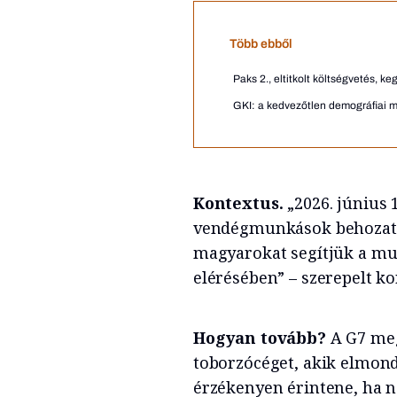
Több ebből
Paks 2., eltitkolt költségvetés, 
GKI: a kedvezőtlen demográfiai m
Kontextus.
„2026. június 
vendégmunkások behozatal
magyarokat segítjük a mu
elérésében” – szerepelt k
Hogyan tovább?
A G7 meg
toborzócéget, akik elmond
érzékenyen érintene, ha 