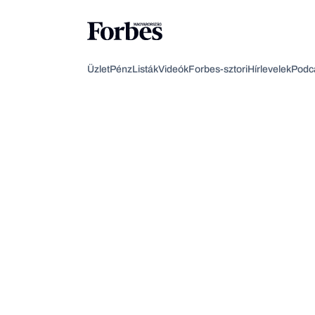
Üzlet
Pénz
Listák
Videók
Forbes-sztori
Hírlevelek
Podc