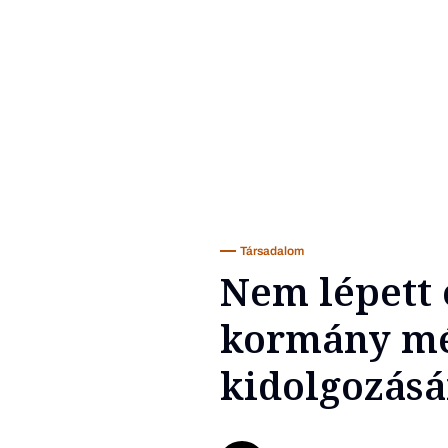
Társadalom
Nem lépett 
kormány még
kidolgozás