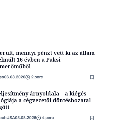
erült, mennyi pénzt vett ki az állam
elmúlt 16 évben a Paksi
omerőműből
es
06.08.2026
2 perc
eljesítmény árnyoldala – a kiégés
lógiája a cégvezetői döntéshozatal
ött
TechUSA
03.08.2026
4 perc