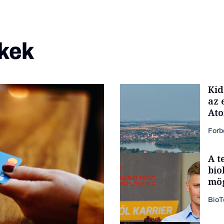
kek
Kid
az 
At
Forb
A t
bio
mög
Bio