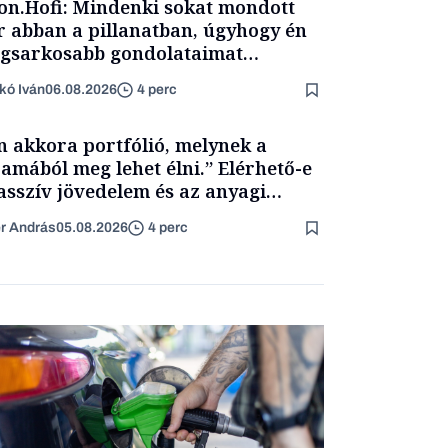
on.Hofi: Mindenki sokat mondott
 abban a pillanatban, úgyhogy én
egsarkosabb gondolataimat
rtam kimondani
kó Iván
06.08.2026
4 perc
n akkora portfólió, melynek a
amából meg lehet élni.” Elérhető-e
asszív jövedelem és az anyagi
getlenség?
er András
05.08.2026
4 perc