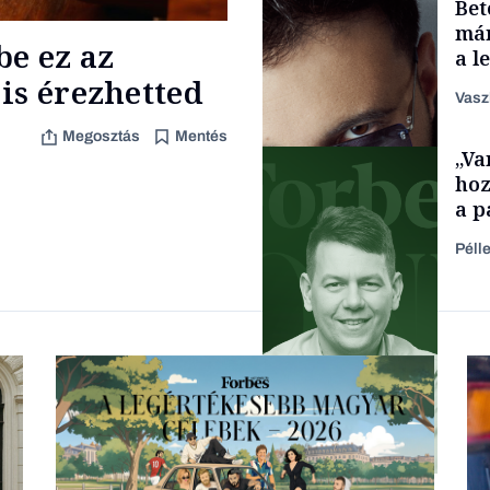
Bet
Energia
már
be ez az
a l
aka
is érezhetted
Vasz
Megosztás
Mentés
„Va
Content Lab HUB
hoz
a p
füg
Péll
Forbes-sztori
Podcast