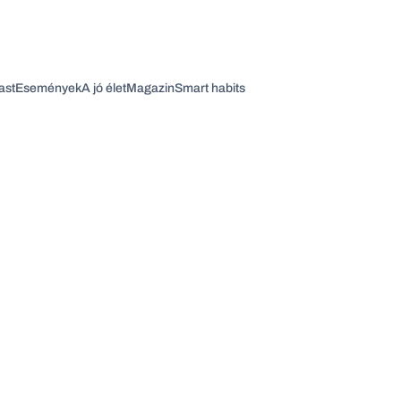
ast
Események
A jó élet
Magazin
Smart habits
Vagy fedezze fel a következő témákat
Üzlet
Pénz
Zöld
Legyél jobb!