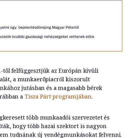
kegyelmi ügy: bejelentésdömping Magyar Pétertől
utatók további gazdasági nehézségeket vetítenek előre
1-től felfüggesztjük az Európán kívüli
át, a munkaerőpiacról kiszorult
nkához jutásban és a magasabb bérek
orábban a
Tisza Párt programjában
.
keresett több munkaadói szervezetet és
ták, hogy több hazai szektort is nagyon
nem tudnának új vendégmunkásokat felvenni.