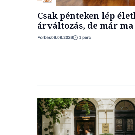
Autó
Csak pénteken lép élet
árváltozás, de már ma 
Forbes
06.08.2026
1 perc