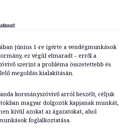
hallgasd!
ában június 1-re ígérte a vendégmunkások
kormány, ez végül elmaradt – erről a
óvivő szerint a probléma összetettebb és
lelő megoldás kialakításán.
anda kormányszóvivő arról beszélt, céljuk
alatokban magyar dolgozók kapjanak munkát,
en kívül azokat az ágazatokat, ahol
munkások foglalkoztatása.