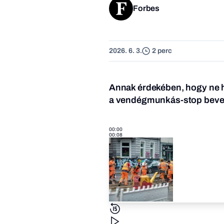
Forbes
2026. 6. 3.
2 perc
Annak érdekében, hogy ne ho
a vendégmunkás-stop bevez
00:00
00:08