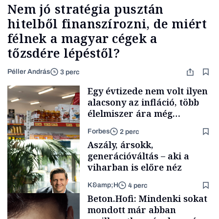
Nem jó stratégia pusztán
hitelből finanszírozni, de miért
félnek a magyar cégek a
tőzsdére lépéstől?
Péller András
3 perc
Egy évtizede nem volt ilyen
alacsony az infláció, több
élelmiszer ára még
rohamosan csökken is
Forbes
2 perc
Aszály, ársokk,
generációváltás – aki a
viharban is előre néz
K&amp;H
4 perc
Makro
Beton.Hofi: Mindenki sokat
mondott már abban