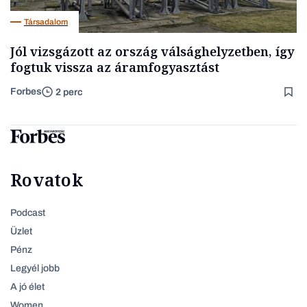
Társadalom
Jól vizsgázott az ország válsághelyzetben, így
fogtuk vissza az áramfogyasztást
Forbes
2 perc
Rovatok
Podcast
Üzlet
Pénz
Legyél jobb
A jó élet
Women