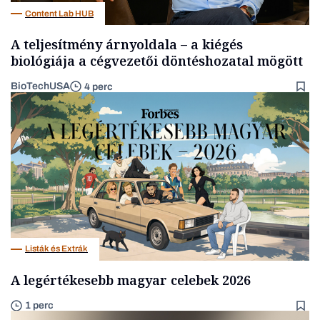
Content Lab HUB
A teljesítmény árnyoldala – a kiégés
biológiája a cégvezetői döntéshozatal mögött
BioTechUSA
4 perc
Listák és Extrák
A legértékesebb magyar celebek 2026
1 perc