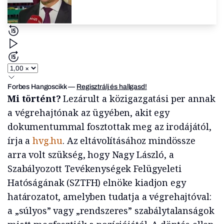
Forbes Hangoscikk
—
Regisztrálj és hallgasd!
Mi történt?
Lezárult a közigazgatási per annak
a végrehajtónak az ügyében, akit egy
dokumentummal fosztottak meg az irodájától,
írja a
hvg.hu
. Az eltávolításához mindössze
arra volt szükség, hogy Nagy László, a
Szabályozott Tevékenységek Felügyeleti
Hatóságának (SZTFH) elnöke kiadjon egy
határozatot, amelyben tudatja a végrehajtóval:
a „súlyos” vagy „rendszeres” szabálytalanságok