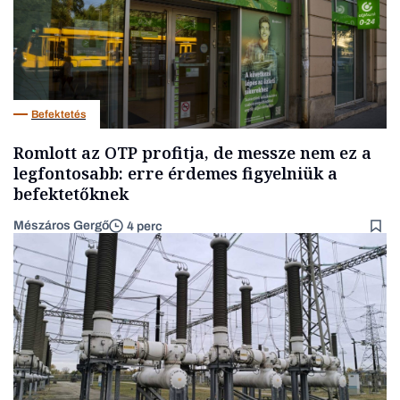
Befektetés
Romlott az OTP profitja, de messze nem ez a
legfontosabb: erre érdemes figyelniük a
befektetőknek
Mészáros Gergő
4 perc