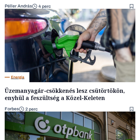
Péller András
4 perc
Energia
Üzemanyagár-csökkenés lesz csütörtökön,
enyhül a feszültség a Közel-Keleten
Forbes
2 perc