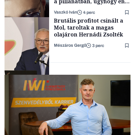
a pillanatban, úgyhogy én
a legsarkosabb
Vaszkó Iván
4 perc
gondolataimat akartam
TÁMOGATÓI
Brutális profitot csinált a
TARTALOM
kimondani
Mol, taroltak a magas
olajáron Hernádi Zsolték
Mészáros Gergő
3 perc
Forbes-sztori
Befektetés