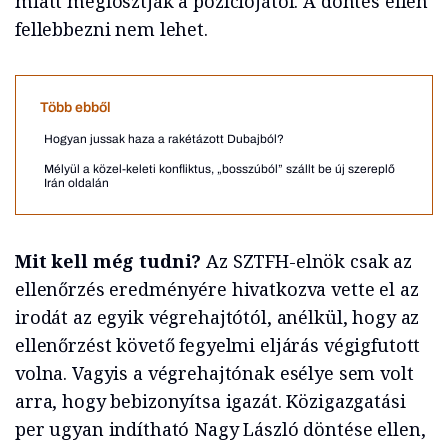
miatt megfosztják a pozíciójától. A döntés ellen
fellebbezni nem lehet.
Több ebből
Hogyan jussak haza a rakétázott Dubajból?
Mélyül a közel-keleti konfliktus, „bosszúból” szállt be új szereplő
Irán oldalán
Mit kell még tudni?
Az SZTFH-elnök csak az
ellenőrzés eredményére hivatkozva vette el az
irodát az egyik végrehajtótól, anélkül, hogy az
ellenőrzést követő fegyelmi eljárás végigfutott
volna. Vagyis a végrehajtónak esélye sem volt
arra, hogy bebizonyítsa igazát. Közigazgatási
per ugyan indítható Nagy László döntése ellen,