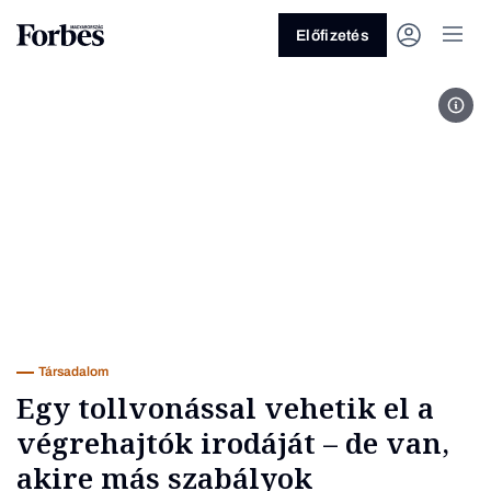
Előfizetés
Fotó
Vagy fedezze fel a következő
témákat
Üzlet
Pénz
Zöld
Legyél jobb!
Társadalom
Egy tollvonással vehetik el a
végrehajtók irodáját – de van,
akire más szabályok