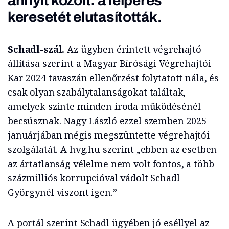
annyit közölt: a felperes
keresetét elutasították.
Schadl-szál.
Az ügyben érintett végrehajtó
állítása szerint a Magyar Bírósági Végrehajtói
Kar 2024 tavaszán ellenőrzést folytatott nála, és
csak olyan szabálytalanságokat találtak,
amelyek szinte minden iroda működésénél
becsúsznak. Nagy László ezzel szemben 2025
januárjában mégis megszüntette végrehajtói
szolgálatát. A hvg.hu szerint „ebben az esetben
az ártatlanság vélelme nem volt fontos, a több
százmilliós korrupcióval vádolt Schadl
Györgynél viszont igen.”
A portál szerint Schadl ügyében jó eséllyel az