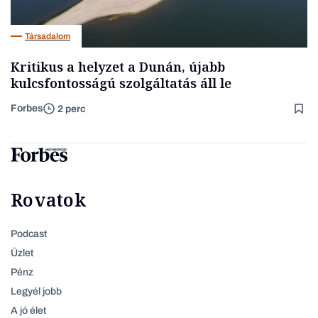
Társadalom
Kritikus a helyzet a Dunán, újabb
kulcsfontosságú szolgáltatás áll le
Forbes
2 perc
Rovatok
Podcast
Üzlet
Pénz
Legyél jobb
A jó élet