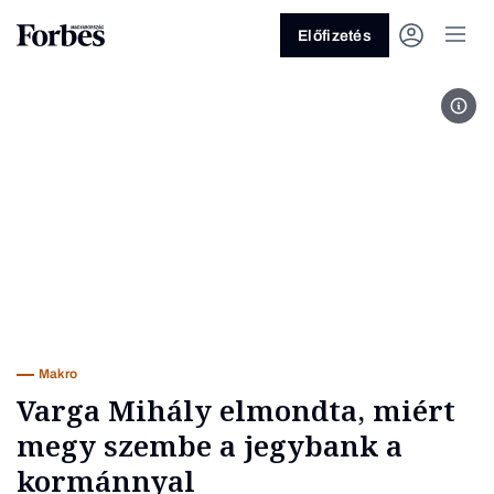
Előfizetés
Fotó
Vagy fedezze fel a következő
témákat
Üzlet
Pénz
Zöld
Legyél jobb!
Makro
Varga Mihály elmondta, miért
megy szembe a jegybank a
kormánnyal