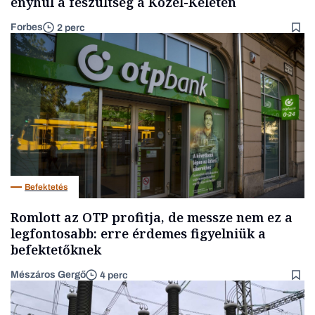
enyhül a feszültség a Közel-Keleten
Forbes
2 perc
Befektetés
Romlott az OTP profitja, de messze nem ez a
legfontosabb: erre érdemes figyelniük a
befektetőknek
Mészáros Gergő
4 perc