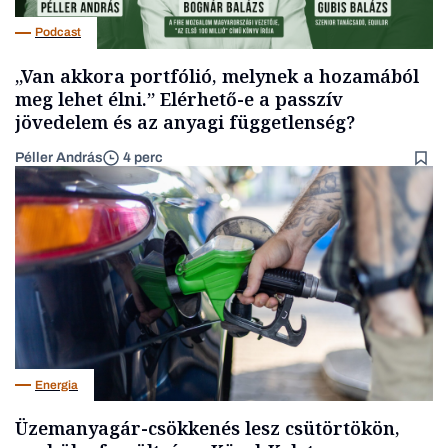
Podcast
„Van akkora portfólió, melynek a hozamából
meg lehet élni.” Elérhető-e a passzív
jövedelem és az anyagi függetlenség?
Péller András
4 perc
Energia
Üzemanyagár-csökkenés lesz csütörtökön,