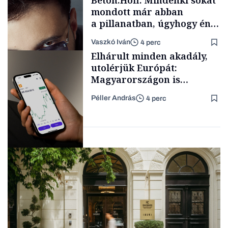
Beton.Hofi: Mindenki sokat
mondott már abban
a pillanatban, úgyhogy én
a legsarkosabb
Vaszkó Iván
4 perc
gondolataimat akartam
Content Lab HUB
Elhárult minden akadály,
kimondani
utolérjük Európát:
Magyarországon is
elindítja
Péller András
4 perc
kriptoszolgáltatását az
Forbes-sztori
egyik legnépszerűbb
fintech
Fintech