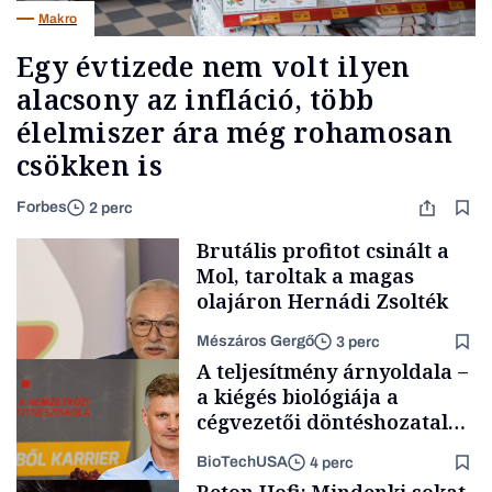
Makro
Egy évtizede nem volt ilyen
alacsony az infláció, több
élelmiszer ára még rohamosan
csökken is
Forbes
2 perc
Brutális profitot csinált a
Mol, taroltak a magas
olajáron Hernádi Zsolték
Mészáros Gergő
3 perc
A teljesítmény árnyoldala –
a kiégés biológiája a
cégvezetői döntéshozatal
mögött
BioTechUSA
4 perc
Befektetés