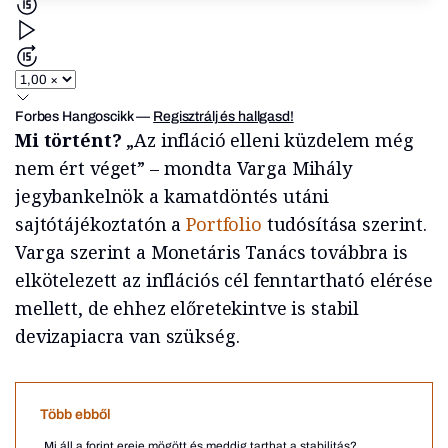
Forbes Hangoscikk
—
Regisztrálj és hallgasd!
Mi történt?
„Az infláció elleni küzdelem még
nem ért véget” – mondta Varga Mihály
jegybankelnök a kamatdöntés utáni
sajtótájékoztatón a
Portfolio
tudósítása szerint.
Varga szerint a Monetáris Tanács továbbra is
elkötelezett az inflációs cél fenntartható elérése
mellett, de ehhez előretekintve is stabil
devizapiacra van szükség.
Több ebből
Mi áll a forint ereje mögött és meddig tarthat a stabilitás?