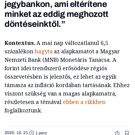
jegybankon, ami eltérítene
minket az eddig meghozott
döntéseinktől.”
Kontextus.
A mai nap változatlanul 6,5
százalékon
hagyta
az alapkamatot a Magyar
Nemzeti Bank (MNB) Monetáris Tanácsa. A
forint idei trendszerű erősödése régiós
összevetésben is jelentős, ez lehet az egyik
támasza az infláció kordában tartásának. Ehhez
viszont szükség van a magas alapkamatra,
részletesen a témával
ebben a cikkben
foglalkoztunk.
2025. 10. 21.
1 perc