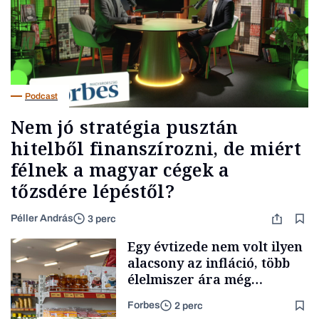
Podcast
Nem jó stratégia pusztán
hitelből finanszírozni, de miért
félnek a magyar cégek a
tőzsdére lépéstől?
Péller András
3 perc
Egy évtizede nem volt ilyen
alacsony az infláció, több
élelmiszer ára még
rohamosan csökken is
Forbes
2 perc