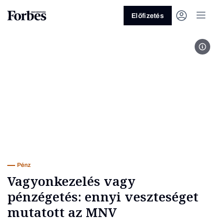
Előfizetés
MTV
Vagy fedezze fel a következő
témákat
Üzlet
Pénz
Zöld
Legyél jobb!
Pénz
Vagyonkezelés vagy
pénzégetés: ennyi veszteséget
mutatott az MNV