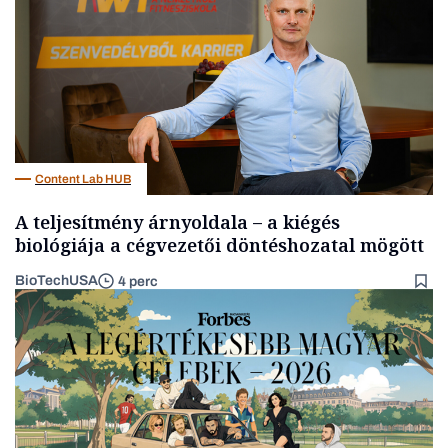
Content Lab HUB
A teljesítmény árnyoldala – a kiégés
biológiája a cégvezetői döntéshozatal mögött
BioTechUSA
4 perc