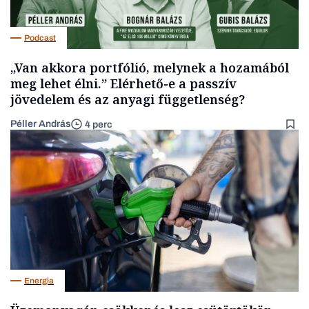
Podcast
„Van akkora portfólió, melynek a hozamából
meg lehet élni.” Elérhető-e a passzív
jövedelem és az anyagi függetlenség?
Péller András
4 perc
Energia