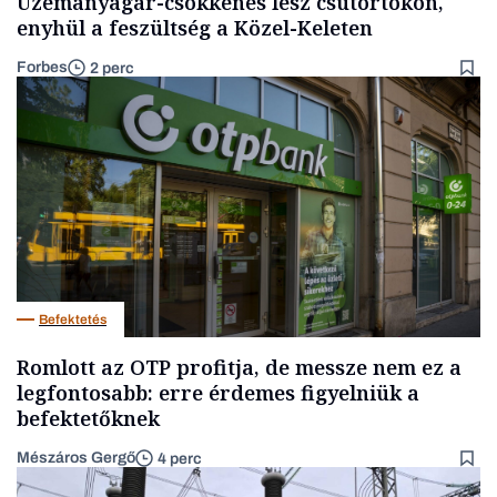
Üzemanyagár-csökkenés lesz csütörtökön,
enyhül a feszültség a Közel-Keleten
Forbes
2 perc
Befektetés
Romlott az OTP profitja, de messze nem ez a
legfontosabb: erre érdemes figyelniük a
befektetőknek
Mészáros Gergő
4 perc