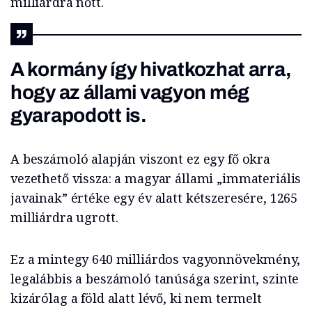
milliárdra nőtt.
A kormány így hivatkozhat arra,
hogy az állami vagyon még
gyarapodott is.
A beszámoló alapján viszont ez egy fő okra
vezethető vissza: a magyar állami „immateriális
javainak” értéke egy év alatt kétszeresére, 1265
milliárdra ugrott.
Ez a mintegy 640 milliárdos vagyonnövekmény,
legalábbis a beszámoló tanúsága szerint, szinte
kizárólag a föld alatt lévő, ki nem termelt