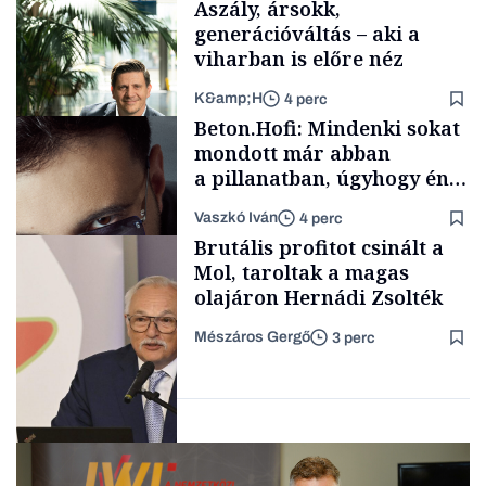
Aszály, ársokk,
generációváltás – aki a
viharban is előre néz
K&amp;H
4 perc
Makro
Beton.Hofi: Mindenki sokat
mondott már abban
a pillanatban, úgyhogy én
a legsarkosabb
Vaszkó Iván
4 perc
gondolataimat akartam
TÁMOGATÓI
Brutális profitot csinált a
TARTALOM
kimondani
Mol, taroltak a magas
olajáron Hernádi Zsolték
Mészáros Gergő
3 perc
Forbes-sztori
Befektetés