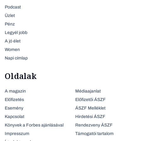
Podcast
Üzlet
Pénz
Legyél jobb
A jó élet
Women
Napi címlap
Oldalak
A magazin
Médiaajanlat
Előfizetés
Előfizetői ÁSZF
Esemény
ÁSZF Melléklet
Kapcsolat
Hirdetési ÁSZF
Könyvek a Forbes ajánlásával
Rendezveny ÁSZF
Impresszum
Támogatói tartalom