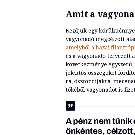
Amit a vagyona
Kezdjük egy körülménnyel,
vagyonadó megcélzott ala
amelyből a hazai filantróp
és a vagyonadó tervezett 
következménye egyszerű, m
jelentős összegeket fordít
ra, ösztöndíjakra, mecenat
tőkéből vagyonadót is fizet
A pénz nem tűnik 
önkéntes, célzott