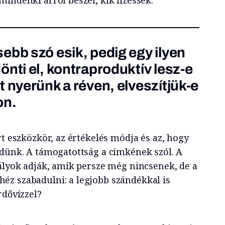
ebb szó esik, pedig egy ilyen
nti el, kontraproduktív lesz-e
 nyerünk a réven, elveszítjük-e
on.
rt eszközkör, az értékelés módja és az, hogy
edünk. A támogatottság a címkének szól. A
bályok adják, amik persze még nincsenek, de a
z szabadulni: a legjobb szándékkal is
rdővízzel?