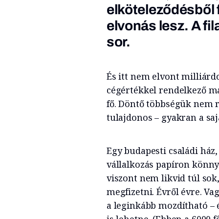
elköteleződésből
elvonás lesz. A fi
sor.
És itt nem elvont milliárdo
cégértékkel rendelkező m
fő. Döntő többségük nem 
tulajdonos – gyakran a saj
Egy budapesti családi ház
vállalkozás papíron könny
viszont nem likvid túl so
megfizetni. Évről évre. Va
a leginkább mozdítható – 
is lehetne. (Ebben a 6000