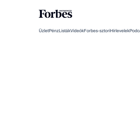
Üzlet
Pénz
Listák
Videók
Forbes-sztori
Hírlevelek
Podc