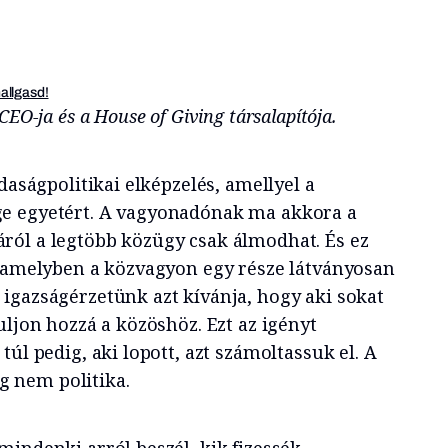
hallgasd!
EO-ja és a House of Giving társalapítója.
daságpolitikai elképzelés, amellyel a
e egyetért. A vagyonadónak ma akkora a
ról a legtöbb közügy csak álmodhat. És ez
, amelyben a közvagyon egy része látványosan
igazságérzetünk azt kívánja, hogy aki sokat
uljon hozzá a közöshöz. Ezt az igényt
túl pedig, aki lopott, azt számoltassuk el. A
 nem politika.
indenki arról beszél, kik fizessék.