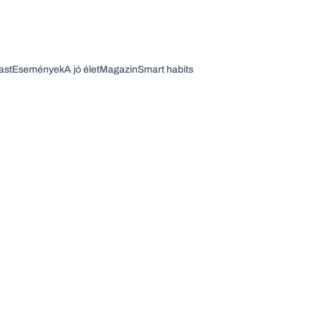
ast
Események
A jó élet
Magazin
Smart habits
Vagy fedezze fel a következő témákat
Üzlet
Pénz
Zöld
Legyél jobb!