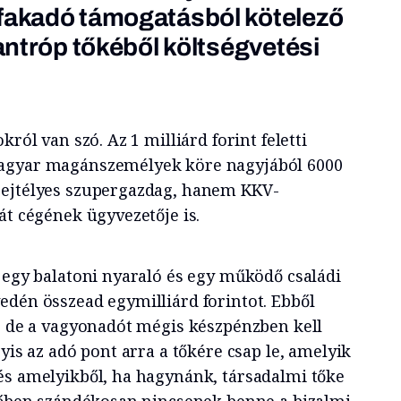
 fakadó támogatásból kötelező
lantróp tőkéből költségvetési
król van szó. Az 1 milliárd forint feletti
agyar magánszemélyek köre nagyjából 6000
rejtélyes szupergazdag, hanem KKV-
át cégének ügyvezetője is.
, egy balatoni nyaraló és egy működő családi
edén összead egymilliárd forintot. Ebből
k, de a vagyonadót mégis készpénzben kell
gyis az adó pont arra a tőkére csap le, amelyik
és amelyikből, ha hagynánk, társadalmi tőke
 főben szándékosan nincsenek benne a bizalmi