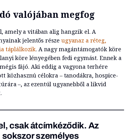
dó valójában megfog
 amely a vitában alig hangzik el. A
nyainak jelentős része
ugyanaz a réteg,
ia táplálkozik
. A nagy magántámogatók köre
alanyi köre lényegében fedi egymást. Ennek a
égis fájó. Aki eddig a vagyona terhére
ott közhasznú célokra – tanodákra, hospice-
úrára –, az ezentúl ugyanebből a likvid
.
el, csak átcímkéződik. Az
, sokszor személyes