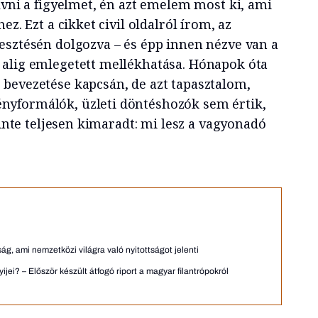
ívni a figyelmet, én azt emelem most ki, ami
ez. Ezt a cikket civil oldalról írom, az
esztésén dolgozva – és épp innen nézve van a
alig emlegetett mellékhatása. Hónapok óta
bevezetése kapcsán, de azt tapasztalom,
yformálók, üzleti döntéshozók sem értik,
zinte teljesen kimaradt: mi lesz a vagyonadó
ság, ami nemzetközi világra való nyitottságot jelenti
jei? – Először készült átfogó riport a magyar filantrópokról