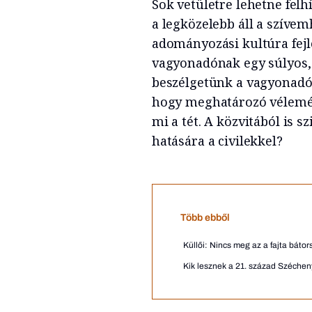
Sok vetületre lehetne felh
a legközelebb áll a szívemh
adományozási kultúra fejl
vagyonadónak egy súlyos, 
beszélgetünk a vagyonadó 
hogy meghatározó vélemén
mi a tét. A közvitából is s
hatására a civilekkel?
Több ebből
Küllői: Nincs meg az a fajta bátor
Kik lesznek a 21. század Széchenyi