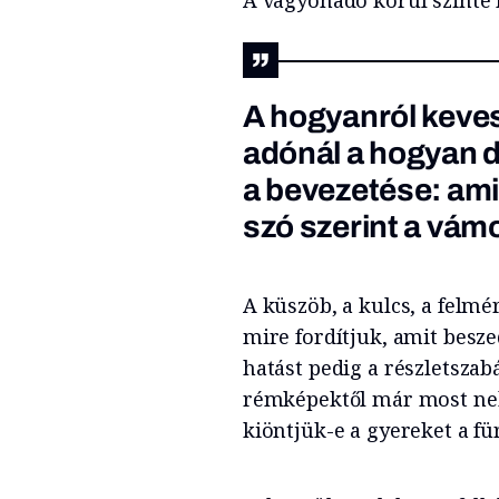
A hogyanról keves
adónál a hogyan dö
a bevezetése: amit
szó szerint a vám
A küszöb, a kulcs, a felmé
mire fordítjuk, amit besz
hatást pedig a részletsza
rémképektől már most nehé
kiöntjük-e a gyereket a fü