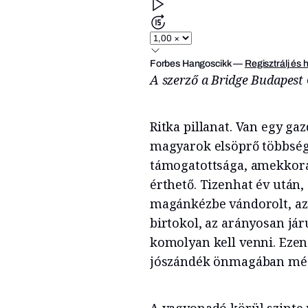
Forbes Hangoscikk
—
Regisztrálj és 
A szerző a Bridge Budapest C
Ritka pillanat. Van egy gaz
magyarok elsöprő többség
támogatottsága, amekkorá
érthető. Tizenhat év után
magánkézbe vándorolt, az 
birtokol, az arányosan jár
komolyan kell venni. Ezen 
jószándék önmagában még
A vagyonadó körül szinte m