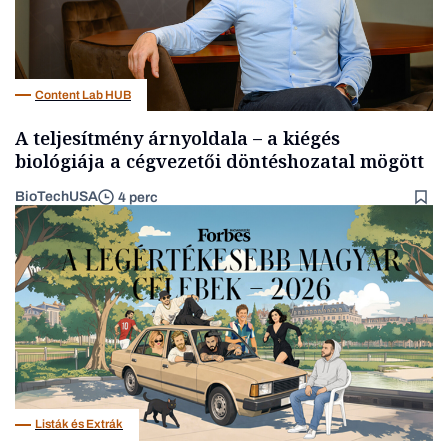
Content Lab HUB
A teljesítmény árnyoldala – a kiégés
biológiája a cégvezetői döntéshozatal mögött
BioTechUSA
4 perc
Listák és Extrák