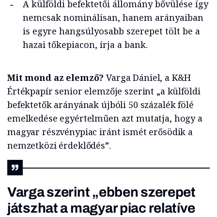
A külföldi befektetői állomány bővülése így
nemcsak nominálisan, hanem arányaiban
is egyre hangsúlyosabb szerepet tölt be a
hazai tőkepiacon, írja a bank.
Mit mond az elemző?
Varga Dániel, a K&H
Értékpapír senior elemzője szerint „a külföldi
befektetők arányának újbóli 50 százalék fölé
emelkedése egyértelműen azt mutatja, hogy a
magyar részvénypiac iránt ismét erősödik a
nemzetközi érdeklődés”.
Varga szerint „ebben szerepet
játszhat a magyar piac relatíve