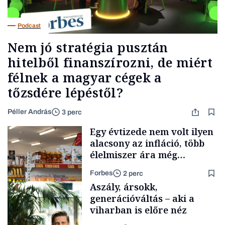
Podcast
Nem jó stratégia pusztán
hitelből finanszírozni, de miért
félnek a magyar cégek a
tőzsdére lépéstől?
Péller András
3 perc
Egy évtizede nem volt ilyen
alacsony az infláció, több
élelmiszer ára még
rohamosan csökken is
Forbes
2 perc
Aszály, ársokk,
generációváltás – aki a
viharban is előre néz