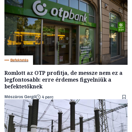
Befektetés
Romlott az OTP profitja, de messze nem ez a
legfontosabb: erre érdemes figyelniük a
befektetőknek
Mészáros Gergő
4 perc