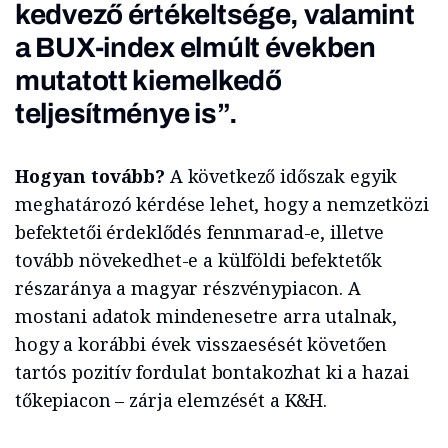
kedvező értékeltsége, valamint
a BUX-index elmúlt években
mutatott kiemelkedő
teljesítménye is”.
Hogyan tovább?
A következő időszak egyik
meghatározó kérdése lehet, hogy a nemzetközi
befektetői érdeklődés fennmarad-e, illetve
tovább növekedhet-e a külföldi befektetők
részaránya a magyar részvénypiacon. A
mostani adatok mindenesetre arra utalnak,
hogy a korábbi évek visszaesését követően
tartós pozitív fordulat bontakozhat ki a hazai
tőkepiacon – zárja elemzését a K&H.