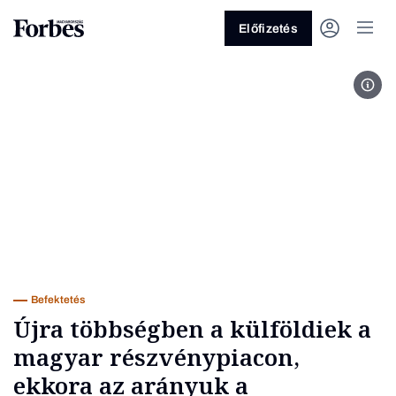
Előfizetés
Fotó
Vagy fedezze fel a következő
témákat
Üzlet
Pénz
Zöld
Legyél jobb!
Befektetés
Újra többségben a külföldiek a
magyar részvénypiacon,
ekkora az arányuk a