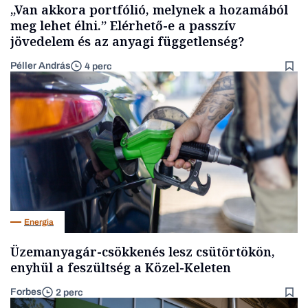
„Van akkora portfólió, melynek a hozamából
meg lehet élni.” Elérhető-e a passzív
jövedelem és az anyagi függetlenség?
Péller András
4 perc
Energia
Üzemanyagár-csökkenés lesz csütörtökön,
enyhül a feszültség a Közel-Keleten
Forbes
2 perc