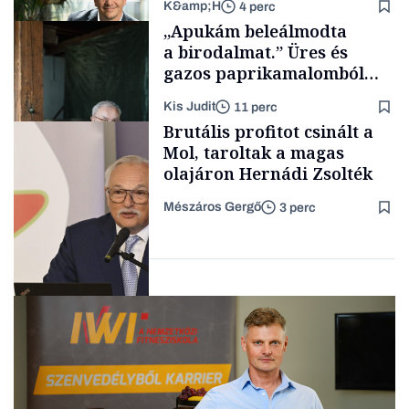
K&amp;H
4 perc
Makro
„Apukám beleálmodta
a birodalmat.” Üres és
gazos paprikamalomból
lett az igazi családi
Kis Judit
11 perc
fűszersztori
TÁMOGATÓI
Brutális profitot csinált a
TARTALOM
Mol, taroltak a magas
olajáron Hernádi Zsolték
Mészáros Gergő
3 perc
Családi
vállalkozások
Befektetés