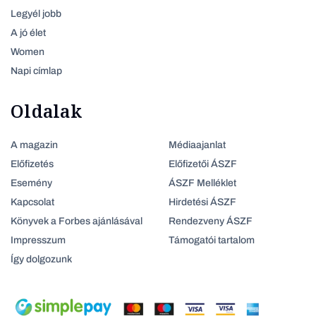
Legyél jobb
A jó élet
Women
Napi címlap
Oldalak
A magazin
Médiaajanlat
Előfizetés
Előfizetői ÁSZF
Esemény
ÁSZF Melléklet
Kapcsolat
Hirdetési ÁSZF
Könyvek a Forbes ajánlásával
Rendezveny ÁSZF
Impresszum
Támogatói tartalom
Így dolgozunk