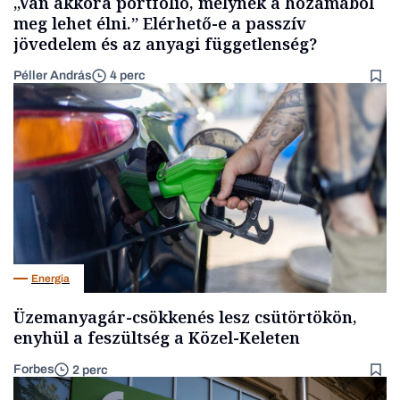
„Van akkora portfólió, melynek a hozamából
meg lehet élni.” Elérhető-e a passzív
jövedelem és az anyagi függetlenség?
Péller András
4 perc
Energia
Üzemanyagár-csökkenés lesz csütörtökön,
enyhül a feszültség a Közel-Keleten
Forbes
2 perc