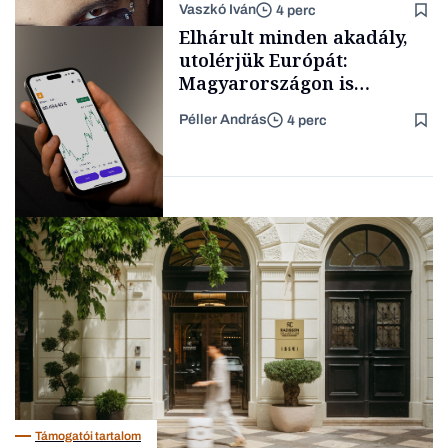
Vaszkó Iván
4 perc
gondolataimat akartam
Content Lab HUB
Elhárult minden akadály,
kimondani
utolérjük Európát:
Magyarországon is
elindítja
Péller András
4 perc
kriptoszolgáltatását az
Forbes-sztori
egyik legnépszerűbb
fintech
Fintech
Támogatói tartalom