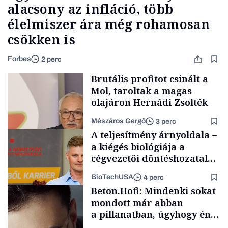
alacsony az infláció, több
élelmiszer ára még rohamosan
csökken is
Forbes
2 perc
Brutális profitot csinált a
Mol, taroltak a magas
olajáron Hernádi Zsolték
Mészáros Gergő
3 perc
A teljesítmény árnyoldala –
a kiégés biológiája a
cégvezetői döntéshozatal
mögött
BioTechUSA
4 perc
Befektetés
Beton.Hofi: Mindenki sokat
mondott már abban
a pillanatban, úgyhogy én
a legsarkosabb