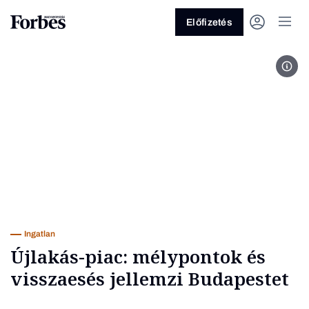
Előfizetés
fotó
Vagy fedezze fel a következő
témákat
Üzlet
Pénz
Zöld
Legyél jobb!
Ingatlan
Újlakás-piac: mélypontok és
visszaesés jellemzi Budapestet