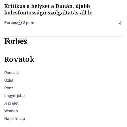
Kritikus a helyzet a Dunán, újabb
kulcsfontosságú szolgáltatás áll le
Forbes
2 perc
Rovatok
Podcast
Üzlet
Pénz
Legyél jobb
A jó élet
Women
Napi címlap