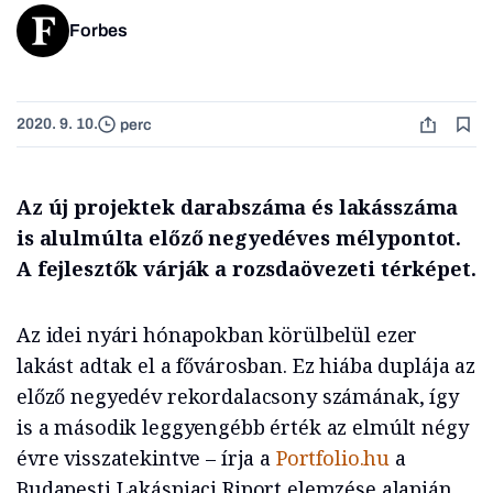
Forbes
2020. 9. 10.
perc
Az új projektek darabszáma és lakásszáma
is alulmúlta előző negyedéves mélypontot.
A fejlesztők várják a rozsdaövezeti térképet.
Az idei nyári hónapokban körülbelül ezer
lakást adtak el a fővárosban. Ez hiába duplája az
előző negyedév rekordalacsony számának, így
is a második leggyengébb érték az elmúlt négy
évre visszatekintve – írja a
Portfolio.hu
a
Budapesti Lakáspiaci Riport elemzése alapján.