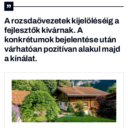
A rozsdaövezetek kijelöléséig a
fejlesztők kivárnak. A
konkrétumok bejelentése után
várhatóan pozitívan alakul majd
a kínálat.