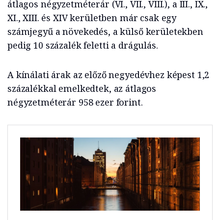
átlagos négyzetméterár (VI., VII., VIII.), a III., IX.,
XI., XIII. és XIV kerületben már csak egy
számjegyű a növekedés, a külső kerületekben
pedig 10 százalék feletti a drágulás.
A kínálati árak az előző negyedévhez képest 1,2
százalékkal emelkedtek, az átlagos
négyzetméterár 958 ezer forint.