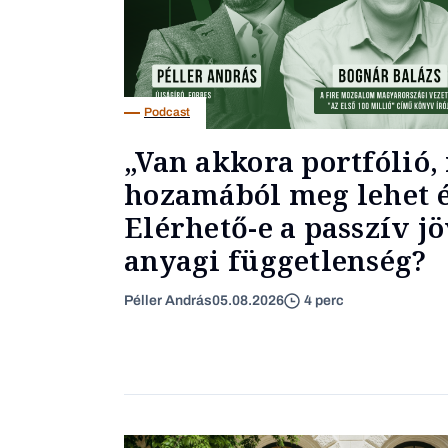
Podcast
„Van akkora portfólió,
hozamából meg lehet é
Elérhető-e a passzív j
anyagi függetlenség?
Péller András
05.08.2026
4 perc