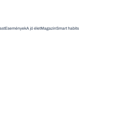
ast
Események
A jó élet
Magazin
Smart habits
Vagy fedezze fel a következő témákat
Üzlet
Pénz
Zöld
Legyél jobb!