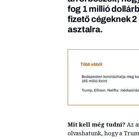
fog 1 millió dollá
fizető cégeknek 2 m
asztalra.
Több ebből
Budapesten koronázhatja meg karr
165 millió forint
Trump, Ellison, Netflix: médiaór
Mit kell még tudni?
Az a
olvashatunk, hogy a Trum