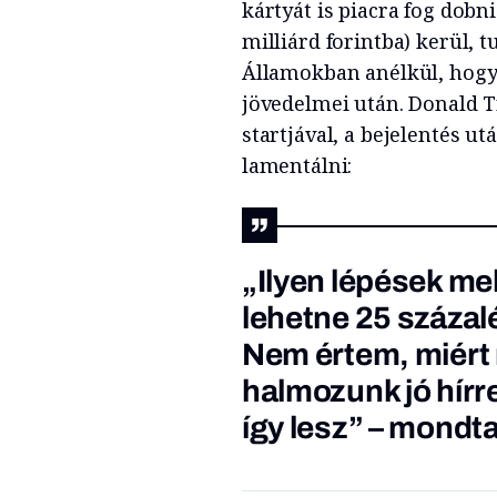
kártyát is piacra fog dobni
milliárd forintba) kerül, 
Államokban anélkül, hogy 
jövedelmei után. Donald T
startjával, a bejelentés u
lamentálni:
„Ilyen lépések mel
lehetne 25 száza
Nem értem, miért 
halmozunk jó hírr
így lesz” – mondta.