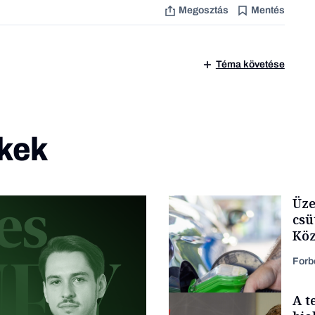
Megosztás
Mentés
Téma követése
kek
Üze
csü
Köz
Forb
A t