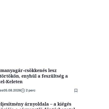
manyagár-csökkenés lesz
törtökön, enyhül a feszültség a
el-Keleten
es
05.08.2026
2 perc
eljesítmény árnyoldala – a kiégés