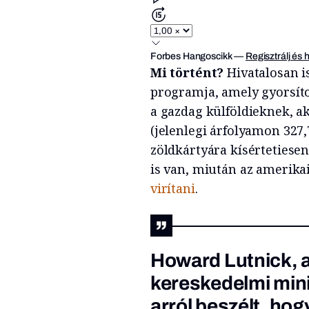
Forbes Hangoscikk
—
Regisztrálj és 
Mi történt?
Hivatalosan i
programja, amely gyorsíto
a gazdag külföldieknek, ak
(jelenlegi árfolyamon 327,7
zöldkártyára kísértetiese
is van, miután az amerika
virítani
.
Howard Lutnick, 
kereskedelmi mini
arról beszélt, h