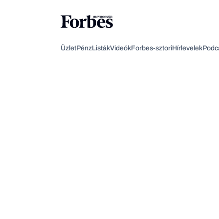
Üzlet
Pénz
Listák
Videók
Forbes-sztori
Hírlevelek
Podc