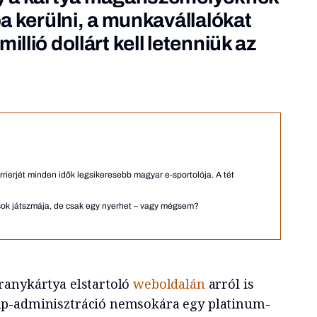
rba kerülni, a munkavállalókat
illió dollárt kell letenniük az
ierjét minden idők legsikeresebb magyar e-sportolója. A tét
iások játszmája, de csak egy nyerhet – vagy mégsem?
ranykártya elstartoló
weboldalán
arról is
p-adminisztráció nemsokára egy platinum-