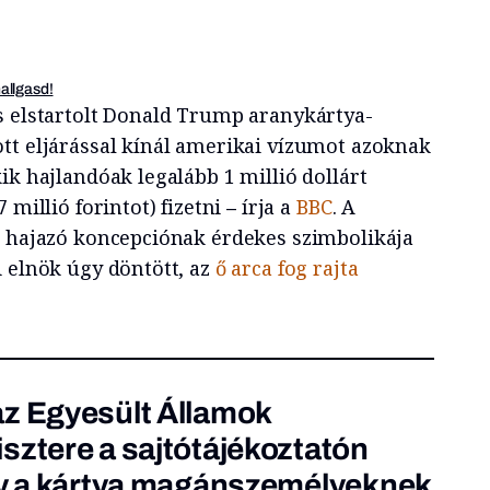
hallgasd!
s elstartolt Donald Trump aranykártya-
tt eljárással kínál amerikai vízumot azoknak
ik hajlandóak legalább 1 millió dollárt
 millió forintot) fizetni
–
írja a
BBC
. A
n hajazó koncepciónak érdekes szimbolikája
i elnök úgy döntött, az
ő arca fog rajta
az Egyesült Államok
sztere a sajtótájékoztatón
ogy a kártya magánszemélyeknek