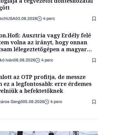
lógiája a cégvezetői döntéshozatal
ött
TechUSA
03.08.2026
4 perc
on.Hofi: Ausztria vagy Erdély felé
tem volna az irányt, hogy onnan
tsam lélegeztetőgépen a magyar
ét
kó Iván
06.08.2026
4 perc
lott az OTP profitja, de messze
 ez a legfontosabb: erre érdemes
yelniük a befektetőknek
áros Gergő
05.08.2026
4 perc