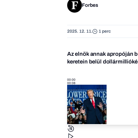
Forbes
2025. 12. 11.
1 perc
Az elnök annak apropóján be
keretein belül dollármilliók
00:00
00:08