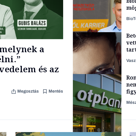
bio
mög
Bio
Bet
Energia
vet
 melynek a
tar
zen
lni.”
Vasz
övedelem és az
Rom
Content Lab HUB
nem
fig
Megosztás
Mentés
Mész
Forbes-sztori