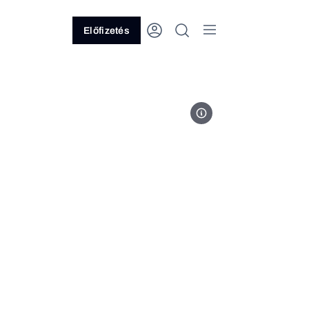
Előfizetés
Fotó: A Fehér Ház hivatalos old