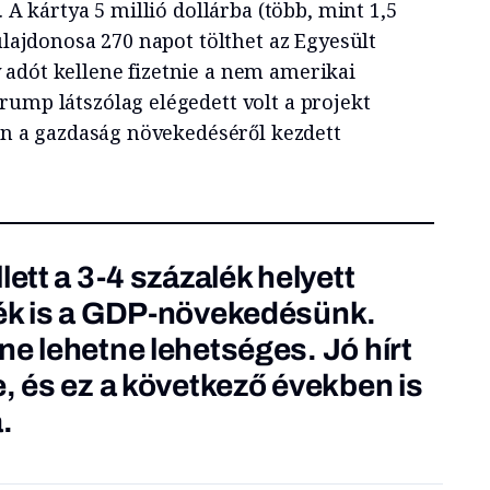
. A kártya 5 millió dollárba (több, mint 1,5
tulajdonosa 270 napot tölthet az Egyesült
adót kellene fizetnie a nem amerikai
rump látszólag elégedett volt a projekt
tán a gazdaság növekedéséről kezdett
lett a 3-4 százalék helyett
lék is a GDP-növekedésünk.
ne lehetne lehetséges. Jó hírt
e, és ez a következő években is
 ­