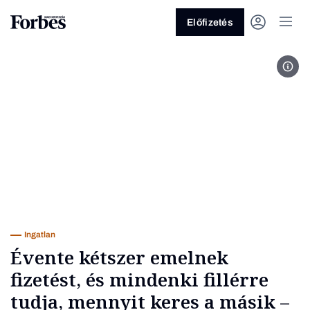
Előfizetés
Rózs
Vagy fedezze fel a következő
témákat
Üzlet
Pénz
Zöld
Legyél jobb!
Ingatlan
Évente kétszer emelnek
fizetést, és mindenki fillérre
tudja, mennyit keres a másik –