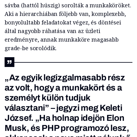
sávba (hattól húszig) sorolták a munkaköröket.
Aki a hierarchiában följebb van, komplexebb,
bonyolultabb feladatokat végez, és döntései
által nagyobb ráhatása van az üzleti
eredményre, annak munkaköre magasabb
grade-be sorolódik.
„Az egyik legizgalmasabb rész
az volt, hogy a munkakört és a
személyt külön tudjuk
választani” – jegyzi meg Keleti
József. „Ha holnap idejön Elon
Musk, és PHP programozó lesz,