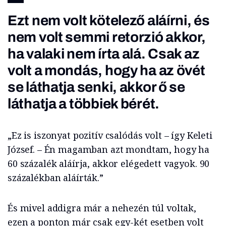
Ezt nem volt kötelező aláírni, és
nem volt semmi retorzió akkor,
ha valaki nem írta alá. Csak az
volt a mondás, hogy ha az övét
se láthatja senki, akkor ő se
láthatja a többiek bérét.
„Ez is iszonyat pozitív csalódás volt – így Keleti
József. – Én magamban azt mondtam, hogy ha
60 százalék aláírja, akkor elégedett vagyok. 90
százalékban aláírták.”
És mivel addigra már a nehezén túl voltak,
ezen a ponton már csak egy-két esetben volt