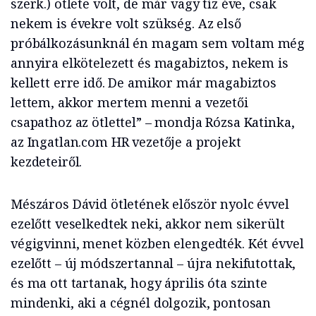
szerk.) ötlete volt, de már vagy tíz éve, csak
nekem is évekre volt szükség. Az első
próbálkozásunknál én magam sem voltam még
annyira elkötelezett és magabiztos, nekem is
kellett erre idő. De amikor már magabiztos
lettem, akkor mertem menni a vezetői
csapathoz az ötlettel” – mondja Rózsa Katinka,
az Ingatlan.com HR vezetője a projekt
kezdeteiről.
Mészáros Dávid ötletének először nyolc évvel
ezelőtt veselkedtek neki, akkor nem sikerült
végigvinni, menet közben elengedték. Két évvel
ezelőtt – új módszertannal – újra nekifutottak,
és ma ott tartanak, hogy április óta szinte
mindenki, aki a cégnél dolgozik, pontosan