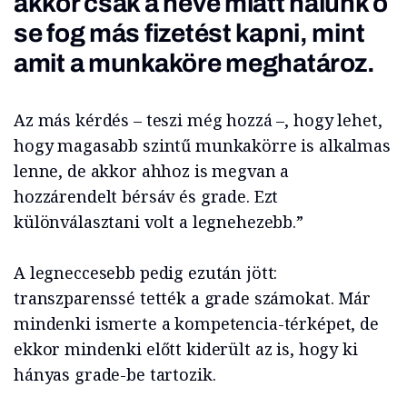
akkor csak a neve miatt nálunk ő
se fog más fizetést kapni, mint
amit a munkaköre meghatároz.
Az más kérdés – teszi még hozzá –, hogy lehet,
hogy magasabb szintű munkakörre is alkalmas
lenne, de akkor ahhoz is megvan a
hozzárendelt bérsáv és grade. Ezt
különválasztani volt a legnehezebb.”
A legneccesebb pedig ezután jött:
transzparenssé tették a grade számokat. Már
mindenki ismerte a kompetencia-térképet, de
ekkor mindenki előtt kiderült az is, hogy ki
hányas grade-be tartozik.