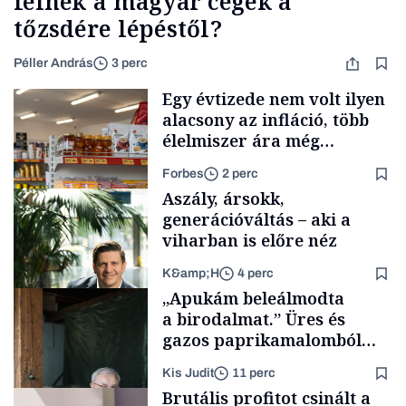
félnek a magyar cégek a
tőzsdére lépéstől?
Péller András
3 perc
Egy évtizede nem volt ilyen
alacsony az infláció, több
élelmiszer ára még
rohamosan csökken is
Forbes
2 perc
Aszály, ársokk,
generációváltás – aki a
viharban is előre néz
K&amp;H
4 perc
Makro
„Apukám beleálmodta
a birodalmat.” Üres és
gazos paprikamalomból
lett az igazi családi
Kis Judit
11 perc
fűszersztori
TÁMOGATÓI
Brutális profitot csinált a
TARTALOM