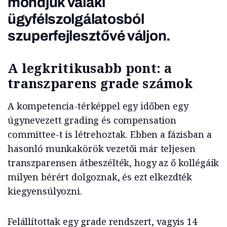
mondjuk valaki
ügyfélszolgálatosból
szuperfejlesztővé váljon.
A legkritikusabb pont: a
transzparens grade számok
A kompetencia-térképpel egy időben egy
úgynevezett grading és compensation
committee-t is létrehoztak. Ebben a fázisban a
hasonló munkakörök vezetői már teljesen
transzparensen átbeszélték, hogy az ő kollégáik
milyen bérért dolgoznak, és ezt elkezdték
kiegyensúlyozni.
Felállítottak egy grade rendszert, vagyis 14