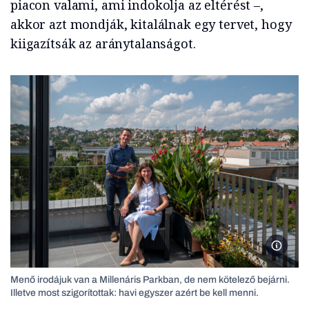
piacon valami, ami indokolja az eltérést –,
akkor azt mondják, kitalálnak egy tervet, hogy
kiigazítsák az aránytalanságot.
Rózsa K
Menő irodájuk van a Millenáris Parkban, de nem kötelező bejárni.
Illetve most szigorítottak: havi egyszer azért be kell menni.