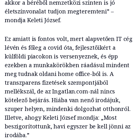
akkor a béréből nemzetközi szinten is jó
életszínvonalat tudjon megteremteni” –
mondja Keleti József.
Ez amiatt is fontos volt, mert alapvetően IT cég
lévén és főleg a covid óta, fejlesztőikért a
külföldi piacokon is versenyeznek, és épp
ezekben a munkakörökben ráadásul mindent
meg tudnak oldani home office-ból is. A
transzparens fizetések szempontjából
mellékszál, de az Ingatlan.com-nál nincs
kötelező bejárás. Hiába van nenő irodájuk,
szuper helyen, mindenki dolgozhat otthonról.
Illetve, ahogy Keleti József mondja: „Most
beszigorítottunk, havi egyszer be kell jönni az
irodába.”