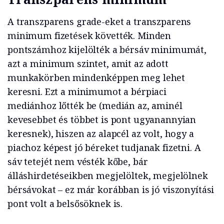
A transzparens grade-eket a transzparens
minimum fizetések követték. Minden
pontszámhoz kijelölték a bérsáv minimumát,
azt a minimum szintet, amit az adott
munkakörben mindenképpen meg lehet
keresni. Ezt a minimumot a bérpiaci
mediánhoz lőtték be (medián az, aminél
kevesebbet és többet is pont ugyanannyian
keresnek), hiszen az alapcél az volt, hogy a
piachoz képest jó béreket tudjanak fizetni. A
sáv tetejét nem vésték kőbe, bár
álláshirdetéseikben megjelöltek, megjelölnek
bérsávokat – ez már korábban is jó viszonyítási
pont volt a belsősöknek is.