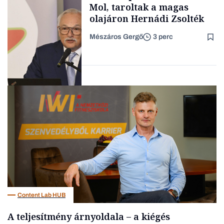
Mol, taroltak a magas
olajáron Hernádi Zsolték
Mészáros Gergő
3 perc
Családi
vállalkozások
Befektetés
Content Lab HUB
A teljesítmény árnyoldala – a kiégés