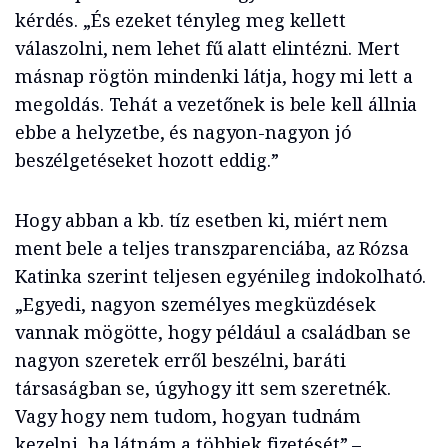
kérdés. „És ezeket tényleg meg kellett
válaszolni, nem lehet fű alatt elintézni. Mert
másnap rögtön mindenki látja, hogy mi lett a
megoldás. Tehát a vezetőnek is bele kell állnia
ebbe a helyzetbe, és nagyon-nagyon jó
beszélgetéseket hozott eddig.”
Hogy abban a kb. tíz esetben ki, miért nem
ment bele a teljes transzparenciába, az Rózsa
Katinka szerint teljesen egyénileg indokolható.
„Egyedi, nagyon személyes megküzdések
vannak mögötte, hogy például a családban se
nagyon szeretek erről beszélni, baráti
társaságban se, úgyhogy itt sem szeretnék.
Vagy hogy nem tudom, hogyan tudnám
kezelni, ha látnám a többiek fizetését” –