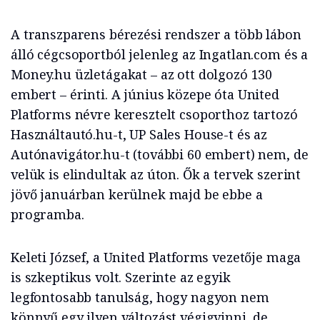
A transzparens bérezési rendszer a több lábon
álló cégcsoportból jelenleg az Ingatlan.com és a
Money.hu üzletágakat – az ott dolgozó 130
embert – érinti. A június közepe óta United
Platforms névre keresztelt csoporthoz tartozó
Használtautó.hu-t, UP Sales House-t és az
Autónavigátor.hu-t (további 60 embert) nem, de
velük is elindultak az úton. Ők a tervek szerint
jövő januárban kerülnek majd be ebbe a
programba.
Keleti József, a United Platforms vezetője maga
is szkeptikus volt. Szerinte az egyik
legfontosabb tanulság, hogy nagyon nem
könnyű egy ilyen változást végigvinni, de