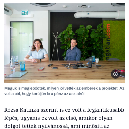
Rózsa K
Maguk is meglepődtek, milyen jól vették az emberek a projektet. Az
volt a cél, hogy kerüljön le a pénz az asztalról.
Rózsa Katinka szerint is ez volt a legkritikusabb
lépés, ugyanis ez volt az első, amikor olyan
dolgot tettek nyilvánossá, ami minősíti az