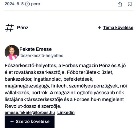
2024. 8. 5.
perc
Pénz
Téma követése
Fekete Emese
főszerkesztő-helyettes
Főszerkesztő-helyettes, a Forbes magazin Pénz és A jó
élet rovatának szerkesztője. Főbb területek: üzlet,
bankszektor, ingatlanpiac, befektetések,
magánegészségügy, fintech, személyes pénzügyek, női
vállalkozók, portrék. A magazin Legbefolyásosabb nők
listájának társszerkesztője és a Forbes.hu-n megjelent
Revolut-dosszié szerzője.
emese.fekete@forbes.hu
Linkedin
Szerző követése