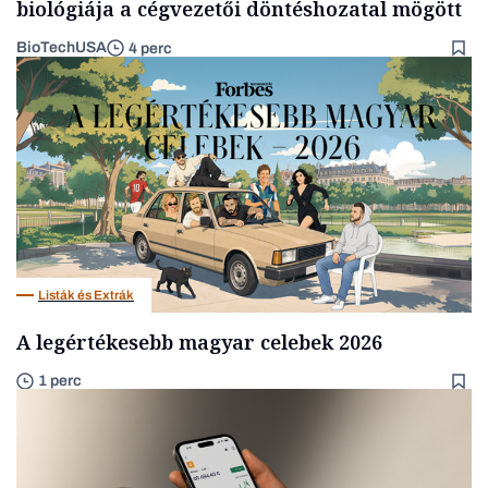
biológiája a cégvezetői döntéshozatal mögött
BioTechUSA
4 perc
Listák és Extrák
A legértékesebb magyar celebek 2026
1 perc