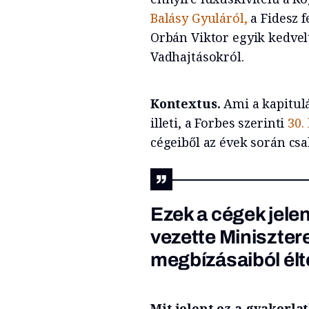
Balásy Gyuláról,
a Fidesz f
Orbán Viktor egyik kedvelt
Vadhajtásokról.
Kontextus.
Ami a kapitulá
illeti, a Forbes szerinti
30.
cégeiből az évek során csa
Ezek a cégek jele
vezette Miniszter
megbízásaiból élt
Mit jelent ez a gyakorl