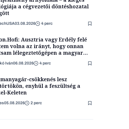
lógiája a cégvezetői döntéshozatal
ött
TechUSA
03.08.2026
4 perc
on.Hofi: Ausztria vagy Erdély felé
tem volna az irányt, hogy onnan
tsam lélegeztetőgépen a magyar
ét
kó Iván
06.08.2026
4 perc
manyagár-csökkenés lesz
törtökön, enyhül a feszültség a
el-Keleten
es
05.08.2026
2 perc