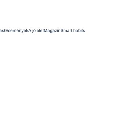
ast
Események
A jó élet
Magazin
Smart habits
Vagy fedezze fel a következő témákat
Üzlet
Pénz
Zöld
Legyél jobb!