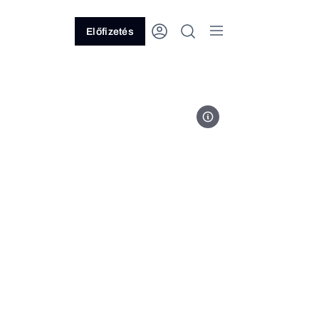
Előfizetés
Kép forrása: Telex/YouTube