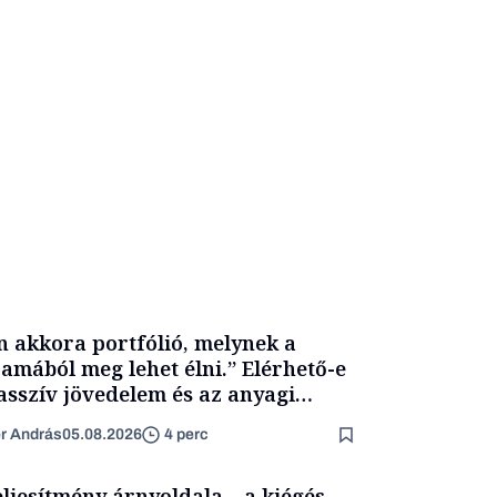
n akkora portfólió, melynek a
amából meg lehet élni.” Elérhető-e
asszív jövedelem és az anyagi
getlenség?
er András
05.08.2026
4 perc
eljesítmény árnyoldala – a kiégés