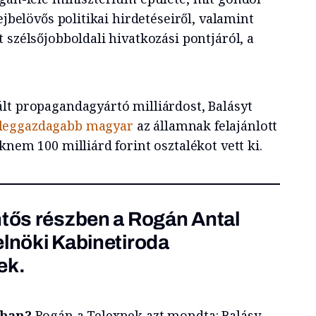
ejbelövős politikai hirdetéseiről, valamint
 szélsőjobboldali hivatkozási pontjáról, a
lt propagandagyártó milliárdost, Balásyt
 leggazdagabb magyar
az államnak felajánlott
knem 100 milliárd forint osztalékot vett ki.
ntős részben a Rogán Antal
elnöki Kabinetiroda
ek.
atban?
Rogán a Telexnek azt mondta: Balásy