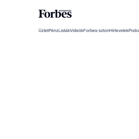
Üzlet
Pénz
Listák
Videók
Forbes-sztori
Hírlevelek
Podc