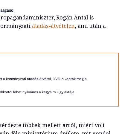
hallgasd!
propagandaminiszter, Rogán Antal is
 kormányzati
átadás-átvételen
, ami után a
jlott a kormányzati átadás-átvétel, DVD-n kapták meg a
kkortól lehet nyilvános a kegyelmi ügy aktája
kérdezte többek mellett arról, miért volt
ogán-féle minisztérium épülete, mit gondol