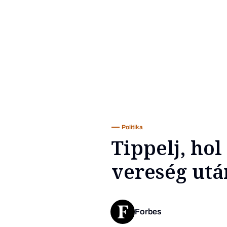
Politika
Tippelj, hol
vereség utá
Forbes