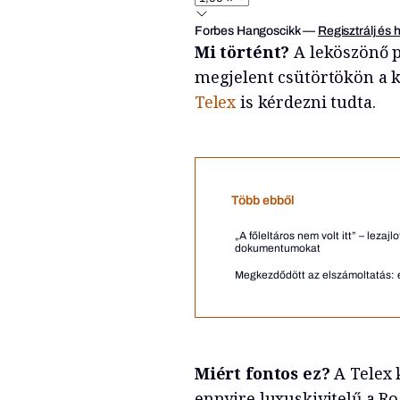
Forbes Hangoscikk
—
Regisztrálj és 
Mi történt?
A leköszönő 
megjelent csütörtökön a
Telex
is kérdezni tudta.
Több ebből
„A főleltáros nem volt itt” – leza
dokumentumokat
Megkezdődött az elszámoltatás: e
Miért fontos ez?
A Telex 
ennyire luxuskivitelű a R