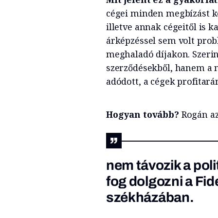
cégei minden megbízást kö
illetve annak cégeitől is k
árképzéssel sem volt prob
meghaladó díjakon. Szerin
szerződésekből, hanem a
adódott, a cégek profitar
Hogyan tovább?
Rogán azt
nem távozik a poli
fog dolgozni a Fid
székházában.