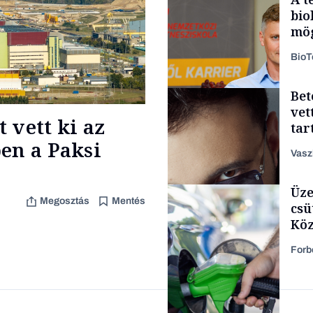
bio
mög
Bio
Bet
Podcast
vet
 vett ki az
tar
zen
en a Paksi
Vasz
Üze
Content Lab HUB
Megosztás
Mentés
csü
Köz
Forb
Forbes-sztori