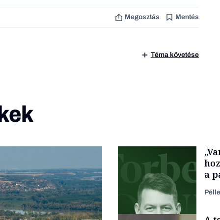
Megosztás
Mentés
Téma követése
kek
„Va
hoz
a p
füg
Péll
A t