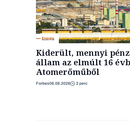
Energia
Kiderült, mennyi pénzt
állam az elmúlt 16 évb
Atomerőműből
Forbes
06.08.2026
2 perc