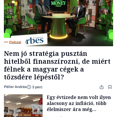
Podcast
Nem jó stratégia pusztán
hitelből finanszírozni, de miért
félnek a magyar cégek a
tőzsdére lépéstől?
Péller András
3 perc
Egy évtizede nem volt ilyen
alacsony az infláció, több
élelmiszer ára még
rohamosan csökken is