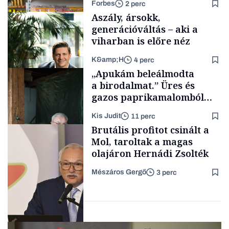
Forbes
2 perc
Aszály, ársokk,
generációváltás – aki a
viharban is előre néz
K&amp;H
4 perc
Makro
„Apukám beleálmodta
a birodalmat.” Üres és
gazos paprikamalomból
lett az igazi családi
Kis Judit
11 perc
fűszersztori
TÁMOGATÓI
Brutális profitot csinált a
TARTALOM
Mol, taroltak a magas
olajáron Hernádi Zsolték
Mészáros Gergő
3 perc
Családi
vállalkozások