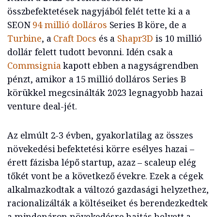
összbefektetések nagyjából felét tette ki a a
SEON
94 millió dolláros
Series B köre, de a
Turbine
, a
Craft Docs
és a
Shapr3D
is 10 millió
dollár felett tudott bevonni. Idén csak a
Commsignia
kapott ebben a nagyságrendben
pénzt, amikor a 15 millió dolláros Series B
körükkel megcsinálták 2023 legnagyobb hazai
venture deal-jét.
Az elmúlt 2-3 évben, gyakorlatilag az összes
növekedési befektetési körre esélyes hazai –
érett fázisba lépő startup, azaz – scaleup elég
tőkét vont be a következő évekre. Ezek a cégek
alkalmazkodtak a változó gazdasági helyzethez,
racionalizálták a költéseiket és berendezkedtek
a mindenáron növekedésre hajtás helyett a