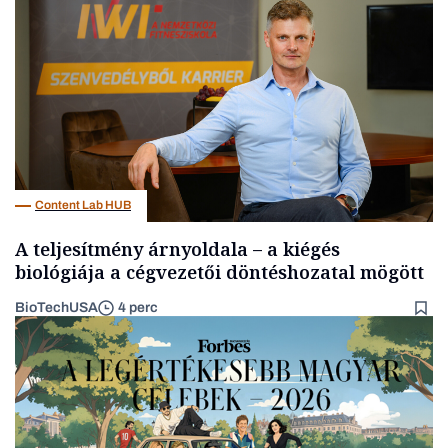
Befektetés
Content Lab HUB
A teljesítmény árnyoldala – a kiégés
biológiája a cégvezetői döntéshozatal mögött
BioTechUSA
4 perc