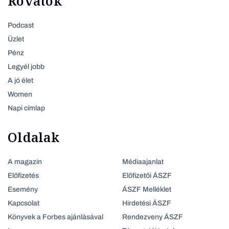
Rovatok
Podcast
Üzlet
Pénz
Legyél jobb
A jó élet
Women
Napi címlap
Oldalak
A magazin
Médiaajanlat
Előfizetés
Előfizetői ÁSZF
Esemény
ÁSZF Melléklet
Kapcsolat
Hirdetési ÁSZF
Könyvek a Forbes ajánlásával
Rendezveny ÁSZF