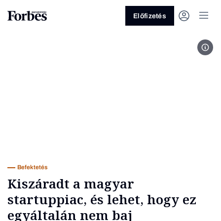
Előfizetés
star
Vagy fedezze fel a következő
témákat
Üzlet
Pénz
Zöld
Legyél jobb!
Befektetés
Kiszáradt a magyar
startuppiac, és lehet, hogy ez
egyáltalán nem baj