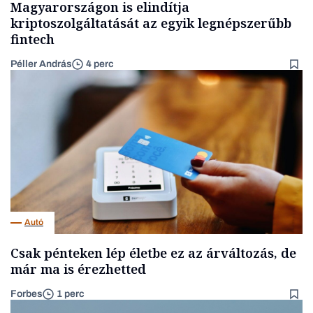
Magyarországon is elindítja
kriptoszolgáltatását az egyik legnépszerűbb
fintech
Péller András
4 perc
Autó
Csak pénteken lép életbe ez az árváltozás, de
már ma is érezhetted
Forbes
1 perc