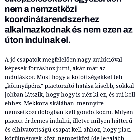
nem a nemzetközi
koordinátarendszerhez
alkalmazkodnak és nem ezen az
úton indulnak el.
A jó csapatok megfelelően nagy ambícióval
képesek forráshoz jutni, akár már az
induláskor. Most hogy a kötöttségekkel teli
„könnyűpénz” piactorzító hatása kisebb, sokkal
jobban látszik, hogy hogy is néz ki ez, és mi kell
ehhez. Mekkora skálában, mennyire
nemzetközi dologban kell gondolkodni. Milyen
piacon érdemes indulni, illetve milyen hátterű
és elhivatottságú csapat kell ahhoz, hogy piaci
körülmények közt, nemzetközi (de legalább