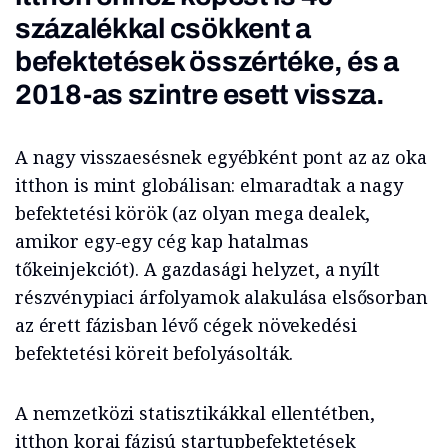
százalékkal csökkent a
befektetések összértéke, és a
2018-as szintre esett vissza.
A nagy visszaesésnek egyébként pont az az oka
itthon is mint globálisan: elmaradtak a nagy
befektetési körök (az olyan mega dealek,
amikor egy-egy cég kap hatalmas
tőkeinjekciót). A gazdasági helyzet, a nyílt
részvénypiaci árfolyamok alakulása elsősorban
az érett fázisban lévő cégek növekedési
befektetési köreit befolyásolták.
A nemzetközi statisztikákkal ellentétben,
itthon korai fázisú startupbefektetések