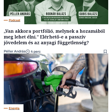
Podcast
„Van akkora portfólió, melynek a hozamából
meg lehet élni.” Elérhető-e a passzív
jövedelem és az anyagi függetlenség?
Péller András
4 perc
Energia