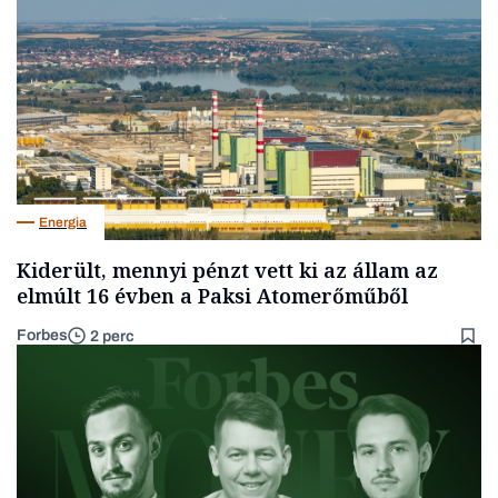
Energia
Kiderült, mennyi pénzt vett ki az állam az
elmúlt 16 évben a Paksi Atomerőműből
Forbes
2 perc