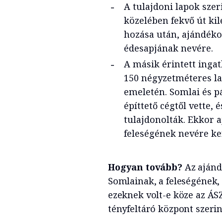
A tulajdoni lapok szer
közelében fekvő út ki
hozása után, ajándéko
édesapjának nevére.
A másik érintett ingat
150 négyzetméteres la
emeletén. Somlai és pá
építtető cégtől vette, 
tulajdonolták. Ekkor 
feleségének nevére ke
Hogyan tovább?
Az ajánd
Somlainak, a feleségének,
ezeknek volt-e köze az ÁS
tényfeltáró központ szerin