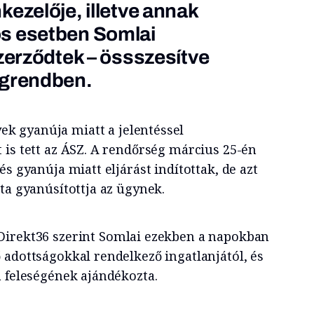
kezelője, illetve annak
s esetben Somlai
szerződtek – össszesítve
ágrendben.
k gyanúja miatt a jelentéssel
 is tett az ÁSZ. A rendőrség március 25-én
és gyanúja miatt eljárást indítottak, de azt
ta gyanúsítottja az ügynek.
Direkt36 szerint Somlai ezekben a napokban
 adottságokkal rendelkező ingatlanjától, és
a feleségének ajándékozta.