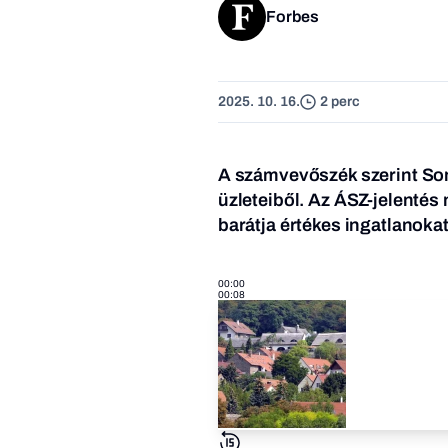
Forbes
2025. 10. 16.
2 perc
A számvevőszék szerint Soml
üzleteiből. Az ÁSZ-jelenté
barátja értékes ingatlanokat
00:00
00:08