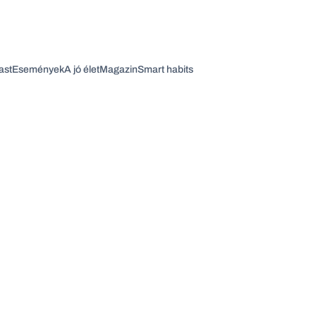
ast
Események
A jó élet
Magazin
Smart habits
Vagy fedezze fel a következő témákat
Üzlet
Pénz
Zöld
Legyél jobb!