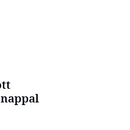
tt
r nappal