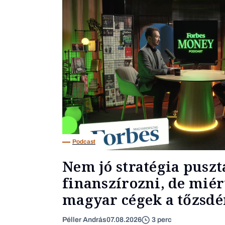
Podcast
Nem jó stratégia puszt
finanszírozni, de miér
magyar cégek a tőzsdér
Péller András
07.08.2026
3 perc