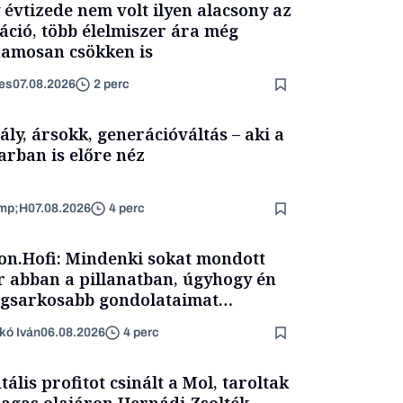
 évtizede nem volt ilyen alacsony az
láció, több élelmiszer ára még
amosan csökken is
es
07.08.2026
2 perc
ály, ársokk, generációváltás – aki a
arban is előre néz
mp;H
07.08.2026
4 perc
on.Hofi: Mindenki sokat mondott
 abban a pillanatban, úgyhogy én
egsarkosabb gondolataimat
rtam kimondani
kó Iván
06.08.2026
4 perc
tális profitot csinált a Mol, taroltak
agas olajáron Hernádi Zsolték