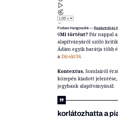
Forbes Hangoscikk
—
Regisztrálj és 
6
Mi történt?
Pár nappal 
alapítványáról szóló kriti
Ádám egyik barátja több ér
a
Direkt36.
Kontextus.
Somlairól érzé
közepén kiadott jelentése
jegybank alapítványánál:
korlátozhatta a pi