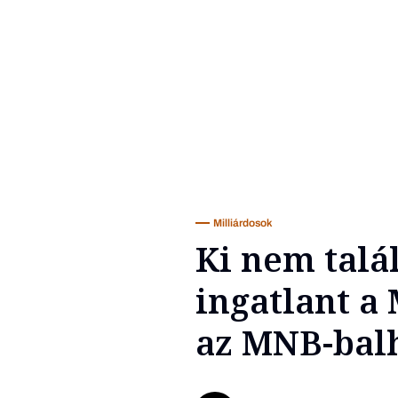
Milliárdosok
Ki nem talá
ingatlant a 
az MNB-bal