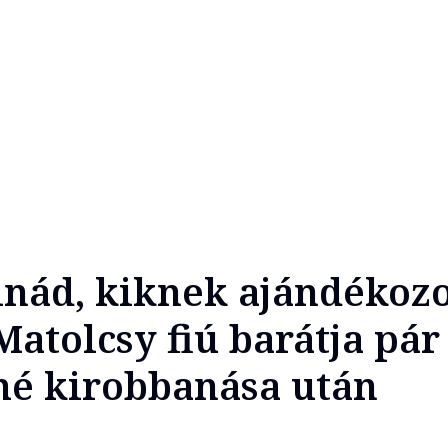
lnád, kiknek ajándékozo
Matolcsy fiú barátja pá
hé kirobbanása után