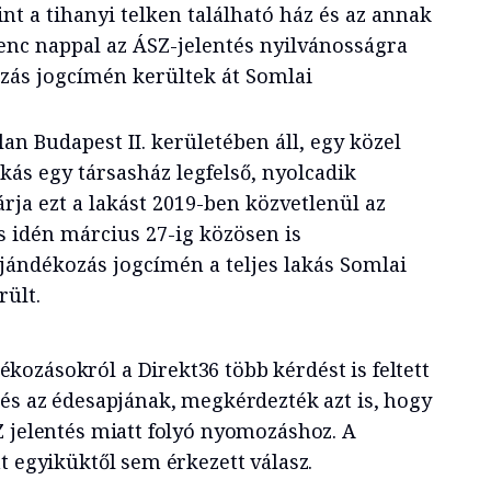
int a tihanyi telken található ház és az annak
lenc nappal az ÁSZ-jelentés nyilvánosságra
zás jogcímén kerültek át Somlai
lan Budapest II. kerületében áll, egy közel
kás egy társasház legfelső, nyolcadik
rja ezt a lakást 2019-ben közvetlenül az
és idén március 27-ig közösen is
ajándékozás jogcímén a teljes lakás Somlai
rült.
ékozásokról a Direkt36 több kérdést is feltett
 és az édesapjának, megkérdezték azt is, hogy
Z jelentés miatt folyó nyomozáshoz. A
t egyiküktől sem érkezett válasz.