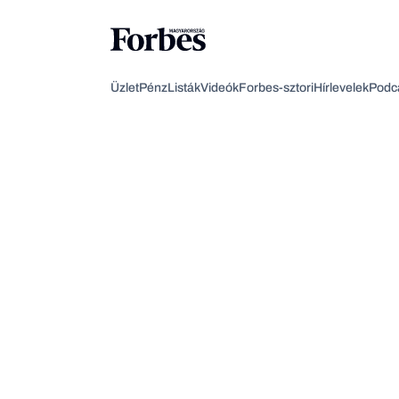
Üzlet
Pénz
Listák
Videók
Forbes-sztori
Hírlevelek
Podc