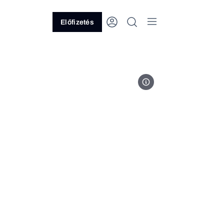
Előfizetés
Fotó: Jászai Csaba/MTI/MTVA