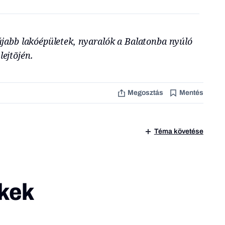
s újabb lakóépületek, nyaralók a Balatonba nyúló
lejtõjén.
Megosztás
Mentés
Téma követése
kek