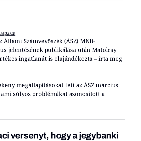
hallgasd!
az Állami Számvevőszék (ÁSZ) MNB-
kus jelentésének publikálása után Matolcsy
tékes ingatlanát is elajándékozta – írta meg
keny megállapításokat tett az ÁSZ március
, ami súlyos problémákat azonosított a
aci versenyt, hogy a jegybanki