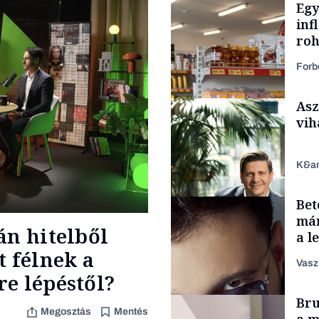
Egy
inf
roh
Forb
Asz
vih
K&a
Bet
Makro
már
án hitelből
a l
aka
t félnek a
Vasz
e lépéstől?
TÁMOGATÓI
Bru
TARTALOM
Megosztás
Mentés
a m