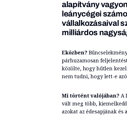
alapítvány vagyon
leánycégei számo
vállalkozásaival 
milliárdos nagys
Eközben?
Bűncselekménye
párhuzamosan feljelentést
közölte, hogy hűtlen kezel
nem tudni, hogy lett-e azó
Mi történt valójában?
A 
vált meg több, kiemelkedő
azokat az édesapjának és 