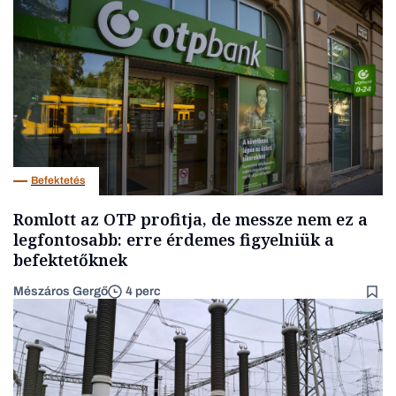
Befektetés
Romlott az OTP profitja, de messze nem ez a
legfontosabb: erre érdemes figyelniük a
befektetőknek
Mészáros Gergő
4 perc