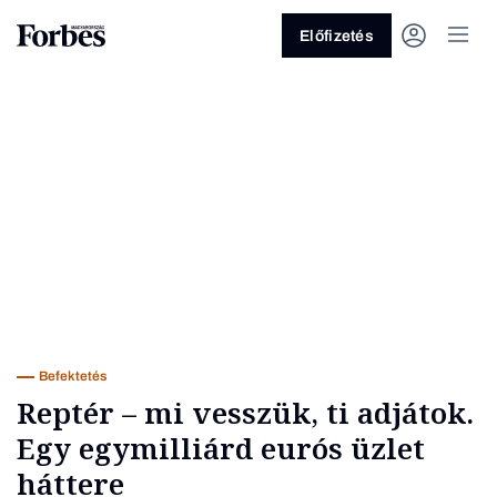
Előfizetés
Vagy fedezze fel a következő
témákat
Üzlet
Pénz
Zöld
Legyél jobb!
Befektetés
Reptér – mi vesszük, ti adjátok.
Egy egymilliárd eurós üzlet
háttere