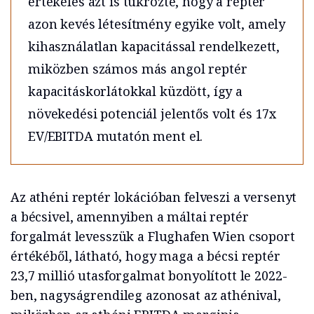
értékelés azt is tükrözte, hogy a reptér
azon kevés létesítmény egyike volt, amely
kihasználatlan kapacitással rendelkezett,
miközben számos más angol reptér
kapacitáskorlátokkal küzdött, így a
növekedési potenciál jelentős volt és 17x
EV/EBITDA mutatón ment el.
Az athéni reptér lokációban felveszi a versenyt
a bécsivel, amennyiben a máltai reptér
forgalmát levesszük a Flughafen Wien csoport
értékéből, látható, hogy maga a bécsi reptér
23,7 millió utasforgalmat bonyolított le 2022-
ben, nagyságrendileg azonosat az athénival,