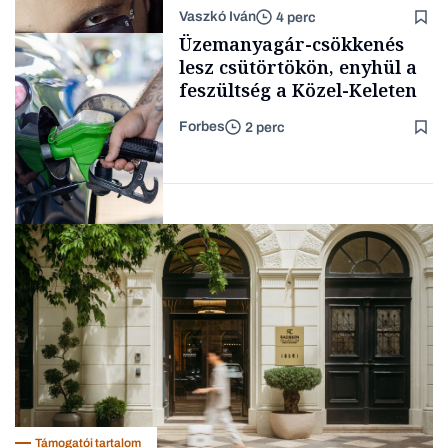
lélegeztetőgépen a magyar
Vaszkó Iván
4 perc
zenét
Content Lab HUB
Üzemanyagár-csökkenés
lesz csütörtökön, enyhül a
feszültség a Közel-Keleten
Forbes
2 perc
Forbes-sztori
Energia
Támogatói tartalom