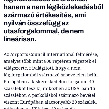
hanem a nem légiközlekedésből
származó értékesítés, ami
nyilván összefügg az
utasforgalommal, de nem
lineárisan.
Az Airports Council International felmérése,
amelyet több mint 800 reptéren végeztek el
világszerte, rávilágított, hogy a nem
légiforgalomból származó árbevételen belül
Európában a kiskereskedelmi forgalom 40
százalékot tesz ki, miközben az USA-ban 15
százalékot. A parkolásból származó bevétel
viszont Európában alacsonyabb 20 százalék,
miközben az USA-ban 40 százalék.