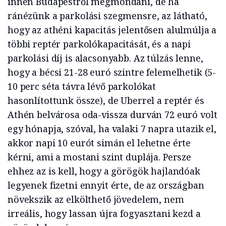
innen Budapestről megmondani, de ha
ránézünk a parkolási szegmensre, az látható,
hogy az athéni kapacitás jelentősen alulmúlja a
többi reptér parkolókapacitását, és a napi
parkolási díj is alacsonyabb. Az túlzás lenne,
hogy a bécsi 21-28 euró szintre felemelhetik (5-
10 perc séta távra lévő parkolókat
hasonlítottunk össze), de Uberrel a reptér és
Athén belvárosa oda-vissza durván 72 euró volt
egy hónapja, szóval, ha valaki 7 napra utazik el,
akkor napi 10 eurót simán el lehetne érte
kérni, ami a mostani szint duplája. Persze
ehhez az is kell, hogy a görögök hajlandóak
legyenek fizetni ennyit érte, de az országban
növekszik az elkölthető jövedelem, nem
irreális, hogy lassan újra fogyasztani kezd a