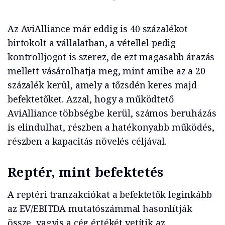
Az AviAlliance már eddig is 40 százalékot
birtokolt a vállalatban, a vétellel pedig
kontrolljogot is szerez, de ezt magasabb árazás
mellett vásárolhatja meg, mint amibe az a 20
százalék kerül, amely a tőzsdén keres majd
befektetőket. Azzal, hogy a működtető
AviAlliance többségbe kerül, számos beruházás
is elindulhat, részben a hatékonyabb működés,
részben a kapacitás növelés céljával.
Reptér, mint befektetés
A reptéri tranzakciókat a befektetők leginkább
az EV/EBITDA mutatószámmal hasonlítják
össze, vagyis a cég értékét vetítik az