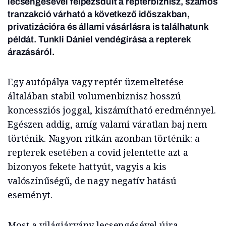
lecsengésével felpezsdült a reptérbiznisz, számos
tranzakció várható a következő időszakban,
privatizációra és állami vásárlásra is találhatunk
példát. Tunkli Dániel vendégírása a repterek
árazásáról.
Egy autópálya vagy reptér üzemeltetése
általában stabil volumenbiznisz hosszú
koncessziós joggal, kiszámítható eredménnyel.
Egészen addig, amíg valami váratlan baj nem
történik. Nagyon ritkán azonban történik: a
repterek esetében a covid jelentette azt a
bizonyos fekete hattyút, vagyis a kis
valószínűségű, de nagy negatív hatású
eseményt.
Most a világjárvány lecsengésével újra