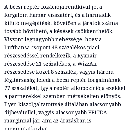
A bécsi reptér lokációja rendkívül jó, a
forgalom hamar visszatért, és a harmadik
kifutó megépítését követően a járatok száma
tovább bővíthető, a késések csökkenthetők.
Viszont legnagyobb nehézsége, hogy a
Lufthansa csoport 48 százalékos piaci
részesedéssel rendelkezik, a Ryanair
részesedése 21 százalékos, a WizzAir
részesedése közel 8 százalék, vagyis három
légitársaság lefedi a bécsi reptér forgalmának
77 százalékát, így a reptér alkupozíciója ezekkel
a partnerekkel szemben mérsékelten előnyös.
Ilyen kiszolgáltatottság általában alacsonyabb
díjbevétellel, vagyis alacsonyabb EBITDA
marginnal jár, ami az árazásban is
megmutatkozhat.