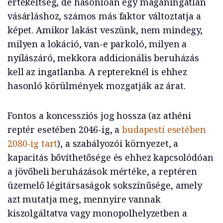
értékeltség, de hasonlóan egy magáningatlan
vásárláshoz, számos más faktor változtatja a
képet. Amikor lakást veszünk, nem mindegy,
milyen a lokáció, van-e parkoló, milyen a
nyílászáró, mekkora addicionális beruházás
kell az ingatlanba. A reptereknél is ehhez
hasonló körülmények mozgatják az árat.
Fontos a koncessziós jog hossza (az athéni
reptér esetében 2046-ig, a
budapesti esetében
2080-ig tart
), a szabályozói környezet, a
kapacitás bővíthetősége és ehhez kapcsolódóan
a jövőbeli beruházások mértéke, a reptéren
üzemelő légitársaságok sokszínűsége, amely
azt mutatja meg, mennyire vannak
kiszolgáltatva vagy monopolhelyzetben a