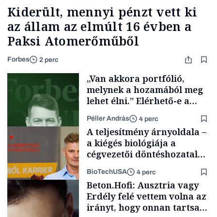
Kiderült, mennyi pénzt vett ki
az állam az elmúlt 16 évben a
Paksi Atomerőműből
Forbes
2 perc
„Van akkora portfólió,
melynek a hozamából meg
lehet élni.” Elérhető-e a
passzív jövedelem és az
Péller András
4 perc
anyagi függetlenség?
A teljesítmény árnyoldala –
a kiégés biológiája a
cégvezetői döntéshozatal
mögött
BioTechUSA
4 perc
Podcast
Beton.Hofi: Ausztria vagy
Erdély felé vettem volna az
irányt, hogy onnan tartsam