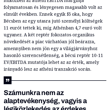
miközben az athéni EBITDA marginja
folyamatosan és lényegesen magasabb volt az
elmúlt években. Ennek egyik fő oka, hogy
Bécsben az egy utasra jutó személyi költségek
11 eurót tettek ki, míg Athénban 4,7 euró volt
ugyanez. A két reptér fokozatos organikus
növekedését a piac várhatóan jól beárazza,
amennyiben nem jön egy a világjárványhoz
hasonló szerencsétlenség, a bécsi reptér 10-11
EV/EBITDA mutatója lehet az az érték, amely
irányadó lesz az athéni tranzakció során.
Számunkra nem az
alaptevékenység, vagyis a
légiközlekedés az érdekes,