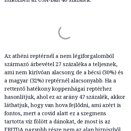
Az athéni reptérnél a nem légiforgalomból
származó árbevétel 27 százaléka a teljesnek,
ami nem kirívóan alacsony, de a bécsi (30%) és
a magyar (32%) reptérnél alacsonyabb. Ha a
rettentő hatékony koppenhágai reptérhez
hasonlítjuk, ahol ez az arány 47 százalék, akkor
láthatjuk, hogy van hova fejlődni, ami azért is
fontos, mert a covid alatt ez a szegmens
tartotta víz fölött a dánokat, de most is az
EBITDA nagyobb része nem az alap bizniszből