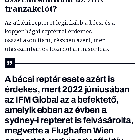
tranzakciót
?
Az athéni repteret leginkább a bécsi és a
koppenhágai reptérrel érdemes
összehasonlítani, részben azért, mert
utasszámban és lokációban hasonlóak.
A bécsi reptér esete azért is
érdekes, mert 2022 júniusában
az IFM Global az a befektető,
amelyik ebben az évben a
sydney-i repteret is felvásárolta,
megvette a Flughafen Wien