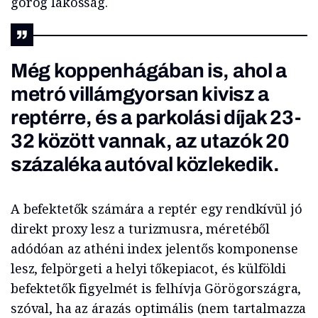
görög lakosság.
Még koppenhágában is, ahol a
metró villámgyorsan kivisz a
reptérre, és a parkolási díjak 23-
32 között vannak, az utazók 20
százaléka autóval közlekedik.
A befektetők számára a reptér egy rendkívül jó
direkt proxy lesz a turizmusra, méretéből
adódóan az athéni index jelentős komponense
lesz, felpörgeti a helyi tőkepiacot, és külföldi
befektetők figyelmét is felhívja Görögországra,
szóval, ha az árazás optimális (nem tartalmazza