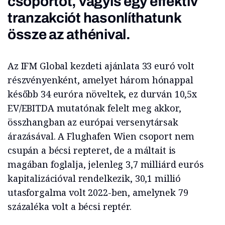
csoportot, vagyis egy effektív
tranzakciót hasonlíthatunk
össze az athénival.
Az IFM Global kezdeti ajánlata 33 euró volt
részvényenként, amelyet három hónappal
később 34 euróra növeltek, ez durván 10,5x
EV/EBITDA mutatónak felelt meg akkor,
összhangban az európai versenytársak
árazásával. A Flughafen Wien csoport nem
csupán a bécsi repteret, de a máltait is
magában foglalja, jelenleg 3,7 milliárd eurós
kapitalizációval rendelkezik, 30,1 millió
utasforgalma volt 2022-ben, amelynek 79
százaléka volt a bécsi reptér.