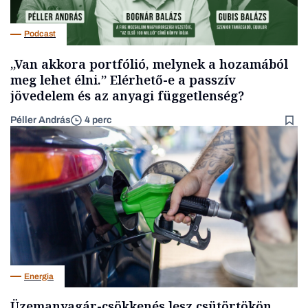
Podcast
„Van akkora portfólió, melynek a hozamából
meg lehet élni.” Elérhető-e a passzív
jövedelem és az anyagi függetlenség?
Péller András
4 perc
Energia
Üzemanyagár-csökkenés lesz csütörtökön,