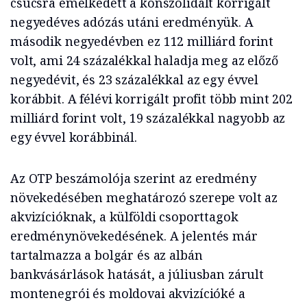
csúcsra emelkedett a konszolidált korrigált
negyedéves adózás utáni eredményük. A
második negyedévben ez 112 milliárd forint
volt, ami 24 százalékkal haladja meg az előző
negyedévit, és 23 százalékkal az egy évvel
korábbit. A félévi korrigált profit több mint 202
milliárd forint volt, 19 százalékkal nagyobb az
egy évvel korábbinál.
Az OTP beszámolója szerint az eredmény
növekedésében meghatározó szerepe volt az
akvizícióknak, a külföldi csoporttagok
eredménynövekedésének. A jelentés már
tartalmazza a bolgár és az albán
bankvásárlások hatását, a júliusban zárult
montenegrói és moldovai akvizícióké a