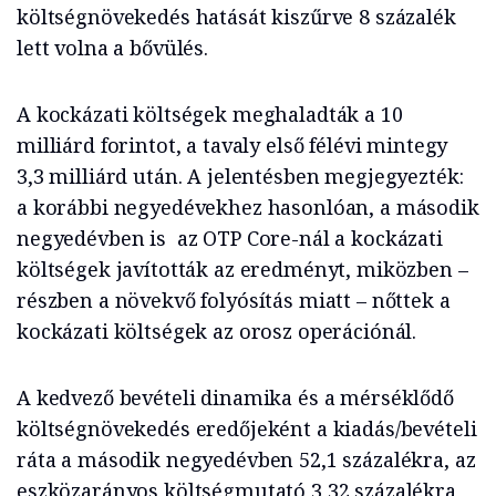
költségnövekedés hatását kiszűrve 8 százalék
lett volna a bővülés.
A kockázati költségek meghaladták a 10
milliárd forintot, a tavaly első félévi mintegy
3,3 milliárd után. A jelentésben megjegyezték:
a korábbi negyedévekhez hasonlóan, a második
negyedévben is az OTP Core-nál a kockázati
költségek javították az eredményt, miközben –
részben a növekvő folyósítás miatt – nőttek a
kockázati költségek az orosz operációnál.
A kedvező bevételi dinamika és a mérséklődő
költségnövekedés eredőjeként a kiadás/bevételi
ráta a második negyedévben 52,1 százalékra, az
eszközarányos költségmutató 3,32 százalékra