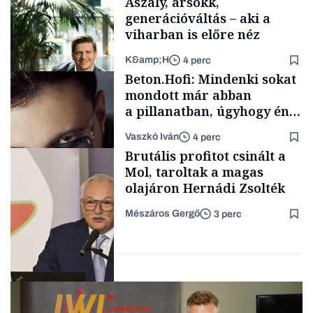
Aszály, ársokk,
generációváltás – aki a
viharban is előre néz
K&amp;H
4 perc
Makro
Beton.Hofi: Mindenki sokat
mondott már abban
a pillanatban, úgyhogy én
a legsarkosabb
Vaszkó Iván
4 perc
gondolataimat akartam
TÁMOGATÓI
Brutális profitot csinált a
TARTALOM
kimondani
Mol, taroltak a magas
olajáron Hernádi Zsolték
Mészáros Gergő
3 perc
Forbes-sztori
Befektetés