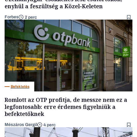
enyhül a feszültség a Közel-Keleten
Forbes
2 perc
Befektetés
Romlott az OTP profitja, de messze nem ez a
legfontosabb: erre érdemes figyelniük a
befektetőknek
Mészáros Gergő
4 perc