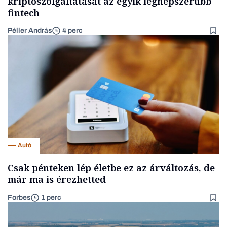
kriptoszolgáltatását az egyik legnépszerűbb
fintech
Péller András
4 perc
Autó
Csak pénteken lép életbe ez az árváltozás, de
már ma is érezhetted
Forbes
1 perc