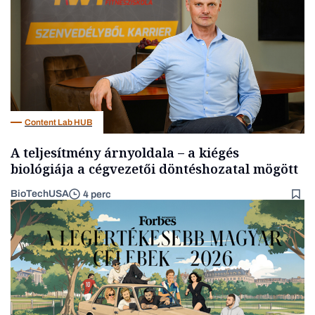
Content Lab HUB
A teljesítmény árnyoldala – a kiégés
biológiája a cégvezetői döntéshozatal mögött
BioTechUSA
4 perc