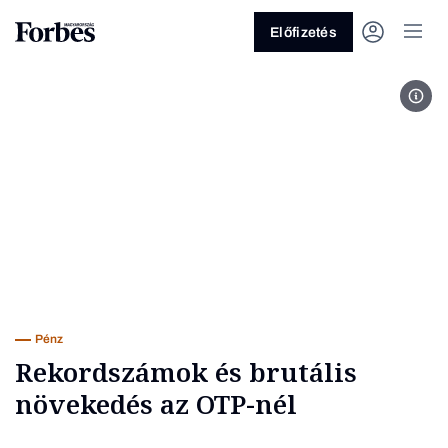
Előfizetés
The 
Vagy fedezze fel a következő
témákat
Üzlet
Pénz
Zöld
Legyél jobb!
Pénz
Rekordszámok és brutális
növekedés az OTP-nél