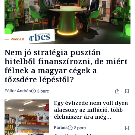
Podcast
Nem jó stratégia pusztán
hitelből finanszírozni, de miért
félnek a magyar cégek a
tőzsdére lépéstől?
Péller András
3 perc
Egy évtizede nem volt ilyen
alacsony az infláció, több
élelmiszer ára még
rohamosan csökken is
Forbes
2 perc