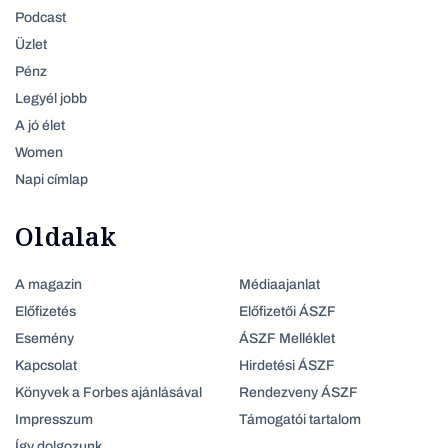
Podcast
Üzlet
Pénz
Legyél jobb
A jó élet
Women
Napi címlap
Oldalak
A magazin
Médiaajanlat
Előfizetés
Előfizetői ÁSZF
Esemény
ÁSZF Melléklet
Kapcsolat
Hirdetési ÁSZF
Könyvek a Forbes ajánlásával
Rendezveny ÁSZF
Impresszum
Támogatói tartalom
Így dolgozunk