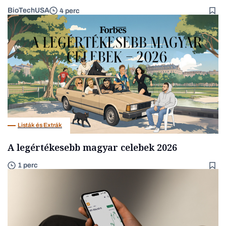
BioTechUSA
4 perc
Listák és Extrák
A legértékesebb magyar celebek 2026
1 perc