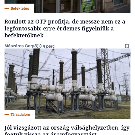
Befektetés
Romlott az OTP profitja, de messze nem ez a
legfontosabb: erre érdemes figyelniük a
befektetőknek
Mészáros Gergő
4 perc
Társadalom
Jól vizsgázott az ország válsághelyzetben, így
fogtuk vissza az áramfogyasztást