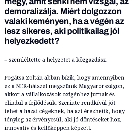
megy, amit senki nem vizsgál, az
demoralizálja. Miért dolgozzon
valaki keményen, ha a végén az
lesz sikeres, aki politikailag jól
helyezkedett?
– szemléltette a helyzetet a közgazdász.
Pogátsa Zoltán abban bízik, hogy amennyiben
ez a NER-hátszél megszűnik Magyarországon,
akkor a vállalkozások oxigénhez jutnak és
elindul a fejlődésük. Szerinte rendkívül jót
tehet a hazai cégeknek, ha azt érezhetik, hogy
tényleg az érvényesül, aki jó döntéseket hoz,
innovatív és kellőképpen képzett.