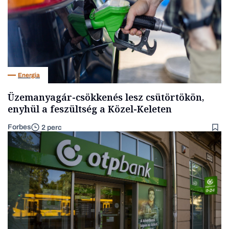
Energia
Üzemanyagár-csökkenés lesz csütörtökön,
enyhül a feszültség a Közel-Keleten
Forbes
2 perc