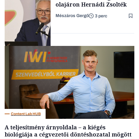
olajáron Hernádi Zsolték
Mészáros Gergő
3 perc
Családi
vállalkozások
Befektetés
Content Lab HUB
A teljesítmény árnyoldala – a kiégés
biológiája a cégvezetői döntéshozatal mögött