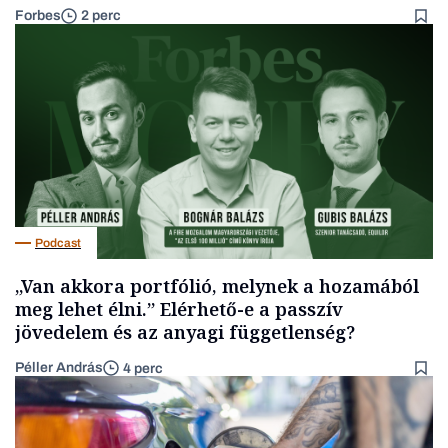
Forbes
2 perc
Podcast
„Van akkora portfólió, melynek a hozamából
meg lehet élni.” Elérhető-e a passzív
jövedelem és az anyagi függetlenség?
Péller András
4 perc