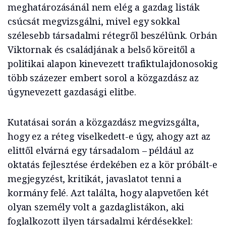
meghatározásánál nem elég a gazdag listák
csúcsát megvizsgálni, mivel egy sokkal
szélesebb társadalmi rétegről beszélünk. Orbán
Viktornak és családjának a belső köreitől a
politikai alapon kinevezett trafiktulajdonosokig
több százezer embert sorol a közgazdász az
úgynevezett gazdasági elitbe.
Kutatásai során a közgazdász megvizsgálta,
hogy ez a réteg viselkedett-e úgy, ahogy azt az
elittől elvárná egy társadalom – például az
oktatás fejlesztése érdekében ez a kör próbált-e
megjegyzést, kritikát, javaslatot tenni a
kormány felé. Azt találta, hogy alapvetően két
olyan személy volt a gazdaglistákon, aki
foglalkozott ilyen társadalmi kérdésekkel: