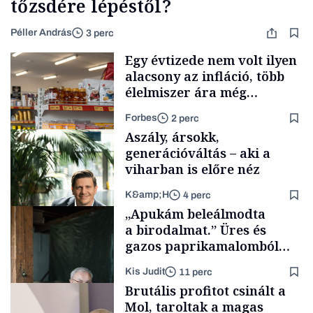
tőzsdére lépéstől?
Péller András
3 perc
Egy évtizede nem volt ilyen
alacsony az infláció, több
élelmiszer ára még
rohamosan csökken is
Forbes
2 perc
Aszály, ársokk,
generációváltás – aki a
viharban is előre néz
K&amp;H
4 perc
Makro
„Apukám beleálmodta
a birodalmat.” Üres és
gazos paprikamalomból
lett az igazi családi
Kis Judit
11 perc
fűszersztori
TÁMOGATÓI
Brutális profitot csinált a
TARTALOM
Mol, taroltak a magas