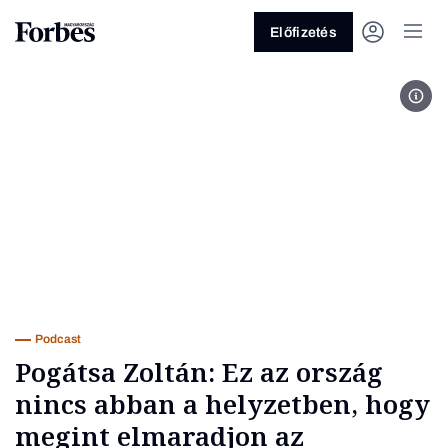
Előfizetés
Fotó
Vagy fedezze fel a következő
témákat
Üzlet
Pénz
Zöld
Legyél jobb!
Podcast
Pogátsa Zoltán: Ez az ország
nincs abban a helyzetben, hogy
megint elmaradjon az