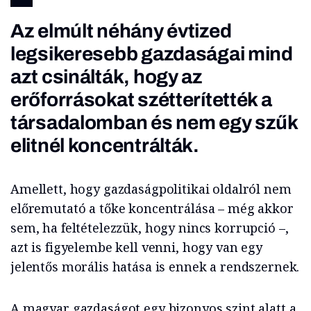
Az elmúlt néhány évtized
legsikeresebb gazdaságai mind
azt csinálták, hogy az
erőforrásokat szétterítették a
társadalomban és nem egy szűk
elitnél koncentrálták.
Amellett, hogy gazdaságpolitikai oldalról nem
előremutató a tőke koncentrálása – még akkor
sem, ha feltételezzük, hogy nincs korrupció –,
azt is figyelembe kell venni, hogy van egy
jelentős morális hatása is ennek a rendszernek.
A magyar gazdaságot egy bizonyos szint alatt a