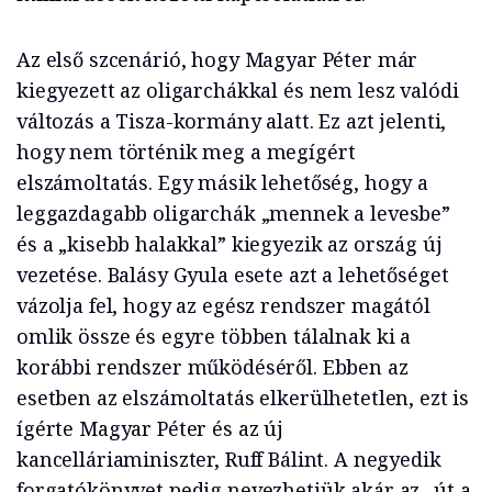
Az első szcenárió, hogy Magyar Péter már
kiegyezett az oligarchákkal és nem lesz valódi
változás a Tisza-kormány alatt. Ez azt jelenti,
hogy nem történik meg a megígért
elszámoltatás. Egy másik lehetőség, hogy a
leggazdagabb oligarchák „mennek a levesbe”
és a „kisebb halakkal” kiegyezik az ország új
vezetése. Balásy Gyula esete azt a lehetőséget
vázolja fel, hogy az egész rendszer magától
omlik össze és egyre többen tálalnak ki a
korábbi rendszer működéséről. Ebben az
esetben az elszámoltatás elkerülhetetlen, ezt is
ígérte Magyar Péter és az új
kancelláriaminiszter, Ruff Bálint. A negyedik
forgatókönyvet pedig nevezhetjük akár az „út a