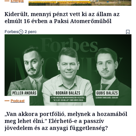
Energia
Kiderült, mennyi pénzt vett ki az állam az
elmúlt 16 évben a Paksi Atomerőműből
Forbes
2 perc
Podcast
„Van akkora portfólió, melynek a hozamából
meg lehet élni.” Elérhető-e a passzív
jövedelem és az anyagi függetlenség?