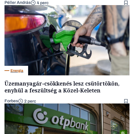
Péller András
4 perc
Energia
Üzemanyagár-csökkenés lesz csütörtökön,
enyhül a feszültség a Közel-Keleten
Forbes
2 perc