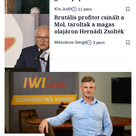
lett az igazi családi
Kis Judit
11 perc
fűszersztori
TÁMOGATÓI
Brutális profitot csinált a
TARTALOM
Mol, taroltak a magas
olajáron Hernádi Zsolték
Mészáros Gergő
3 perc
Családi
vállalkozások
Befektetés