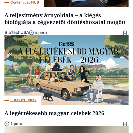
Content Lab HUB
A teljesítmény árnyoldala – a kiégés
biológiája a cégvezetői döntéshozatal mögött
BioTechUSA
4 perc
Listák és Extrák
A legértékesebb magyar celebek 2026
1 perc