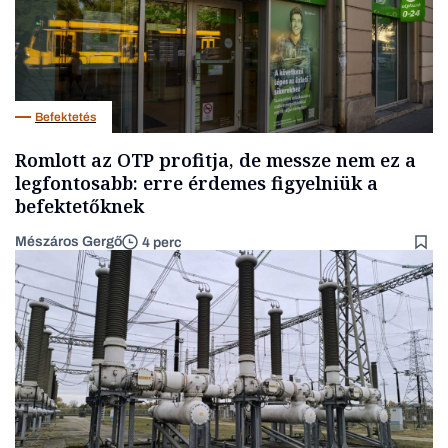
Befektetés
Romlott az OTP profitja, de messze nem ez a
legfontosabb: erre érdemes figyelniük a
befektetőknek
Mészáros Gergő
4 perc