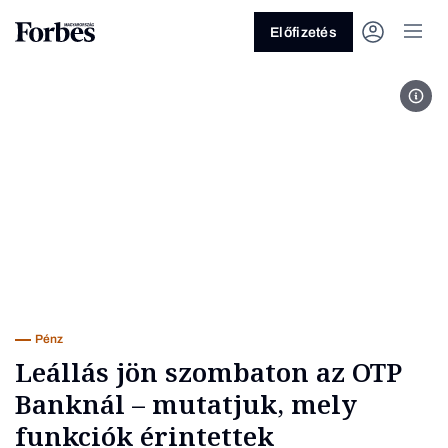
Előfizetés
OTP
Vagy fedezze fel a következő
témákat
Üzlet
Pénz
Zöld
Legyél jobb!
Pénz
Leállás jön szombaton az OTP
Banknál – mutatjuk, mely
funkciók érintettek