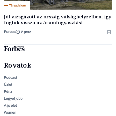
Társadalom
Jól vizsgázott az ország válsághelyzetben, így
fogtuk vissza az áramfogyasztást
Forbes
2 perc
Rovatok
Podcast
Üzlet
Pénz
Legyél jobb
A jó élet
Women