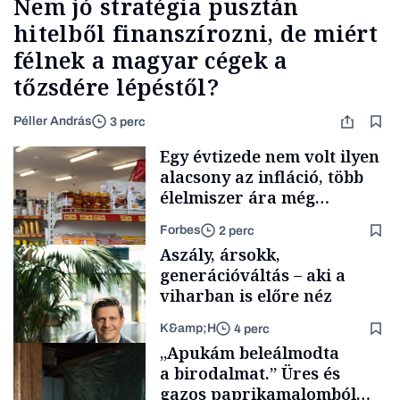
Nem jó stratégia pusztán
hitelből finanszírozni, de miért
félnek a magyar cégek a
tőzsdére lépéstől?
Péller András
3 perc
Egy évtizede nem volt ilyen
alacsony az infláció, több
élelmiszer ára még
rohamosan csökken is
Forbes
2 perc
Aszály, ársokk,
generációváltás – aki a
viharban is előre néz
K&amp;H
4 perc
Makro
„Apukám beleálmodta
a birodalmat.” Üres és
gazos paprikamalomból