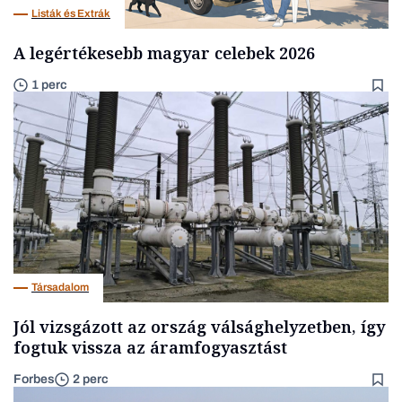
Listák és Extrák
A legértékesebb magyar celebek 2026
1 perc
Társadalom
Jól vizsgázott az ország válsághelyzetben, így
fogtuk vissza az áramfogyasztást
Forbes
2 perc