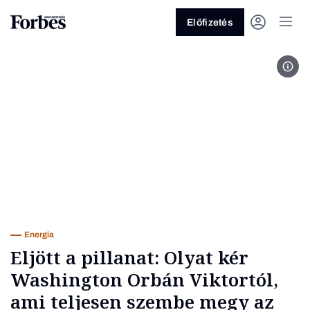
Előfizetés
Wash
Vagy fedezze fel a következő
témákat
Üzlet
Pénz
Zöld
Legyél jobb!
Energia
Eljött a pillanat: Olyat kér
Washington Orbán Viktortól,
ami teljesen szembe megy az