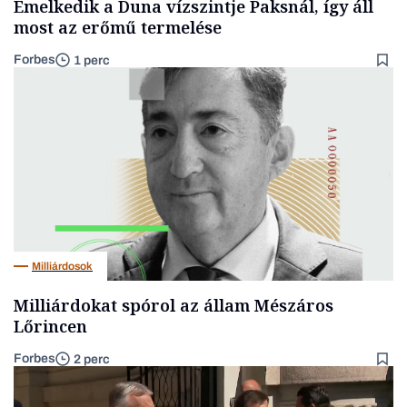
Emelkedik a Duna vízszintje Paksnál, így áll
most az erőmű termelése
Forbes
1 perc
Milliárdosok
Milliárdokat spórol az állam Mészáros
Lőrincen
Forbes
2 perc