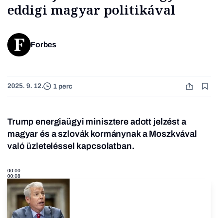
eddigi magyar politikával
Forbes
2025. 9. 12.
1 perc
Trump energiaügyi minisztere adott jelzést a
magyar és a szlovák kormánynak a Moszkvával
való üzleteléssel kapcsolatban.
00:00
00:08