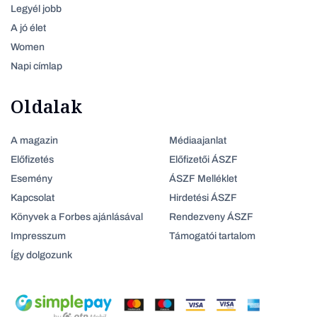
Legyél jobb
A jó élet
Women
Napi címlap
Oldalak
A magazin
Médiaajanlat
Előfizetés
Előfizetői ÁSZF
Esemény
ÁSZF Melléklet
Kapcsolat
Hirdetési ÁSZF
Könyvek a Forbes ajánlásával
Rendezveny ÁSZF
Impresszum
Támogatói tartalom
Így dolgozunk