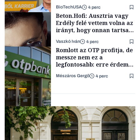
mögött
BioTechUSA
4 perc
Energia
Beton.Hofi: Ausztria vagy
Erdély felé vettem volna az
irányt, hogy onnan tartsam
lélegeztetőgépen a magyar
Vaszkó Iván
4 perc
zenét
Content Lab HUB
Romlott az OTP profitja, de
messze nem ez a
legfontosabb: erre érdemes
figyelniük a befektetőknek
Mészáros Gergő
4 perc
Forbes-sztori
Befektetés