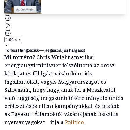
Forbes Hangoscikk
—
Regisztrálj és hallgasd!
Mi történt?
Chris Wright amerikai
energiaügyi miniszter felszólította az orosz
kőolajat és földgázt vásároló uniós
tagállamokat, vagyis Magyarországot és
Szlovákiát, hogy hagyjanak fel a Moszkvától
való függőség megszüntetésére irányuló uniós
erőfeszítések elleni kampányukkal, és inkább
az Egyesült Államoktól vásároljanak fosszilis
nyersanyagokat – írja a
Politico
.