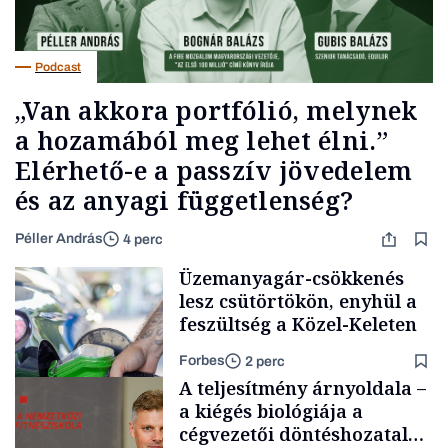
Podcast
„Van akkora portfólió, melynek
a hozamából meg lehet élni.”
Elérhető-e a passzív jövedelem
és az anyagi függetlenség?
Péller András
4 perc
Üzemanyagár-csökkenés
lesz csütörtökön, enyhül a
feszültség a Közel-Keleten
Forbes
2 perc
A teljesítmény árnyoldala –
a kiégés biológiája a
cégvezetői döntéshozatal