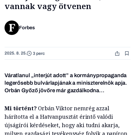
vannak vagy ötvenen
Forbes
2025. 8. 25.
3 perc
Váratlanul „interjút adott” a kormánypropaganda
legerősebb bulvárlapjának a miniszterelnök apja.
Orbán Győző jövőre már gazdálkodna…
Mi történt?
Orbán Viktor nemrég azzal
hárította el a Hatvanpusztát érintő valódi
újságírói kérdéseket, hogy aki tudni akarja,
milyen gazdasági tevékenység folyik a papíron