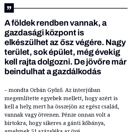
A földek rendben vannak, a
gazdasági központ is
elkészülhet az ősz végére. Nagy
terület, sok épület, még évekig
kell rajta dolgozni. De jövőre már
beindulhat a gazdálkodás
– mondta Orbán Győző. Az interjúban
megemlítette egyebek mellett, hogy azért is
kell a hely, mert ha összejön az egész család,
vannak vagy ötvenen. Pénze onnan volt a
birtokra, hogy sikeres a gánti kőbánya,
amelynek 51 százaléka az övé.