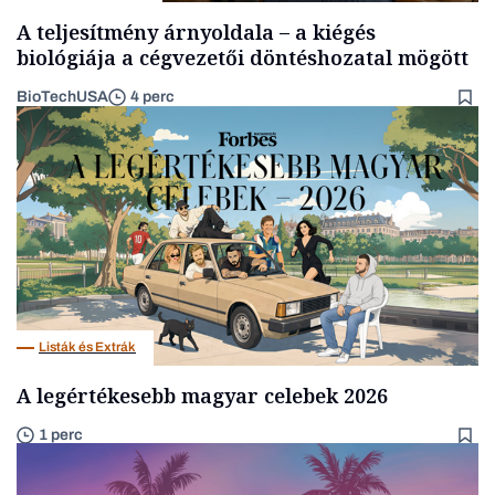
A teljesítmény árnyoldala – a kiégés
biológiája a cégvezetői döntéshozatal mögött
BioTechUSA
4 perc
Listák és Extrák
A legértékesebb magyar celebek 2026
1 perc