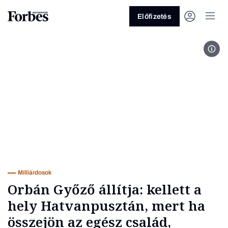
Előfizetés
Az O
Vagy fedezze fel a következő
témákat
Üzlet
Pénz
Zöld
Legyél jobb!
Milliárdosok
Orbán Győző állítja: kellett a
hely Hatvanpusztán, mert ha
összejön az egész család,