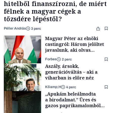
hitelből finanszírozni, de miért
félnek a magyar cégek a
tőzsdére lépéstől?
Péller András
3 perc
Magyar Péter az elnöki
castingról: Három jelöltet
javaslunk, aki olvas
híreket, nem fog
Forbes
2 perc
meglepődni
Aszály, ársokk,
generációváltás – aki a
viharban is előre néz
K&amp;H
4 perc
Politika
„Apukám beleálmodta
a birodalmat.” Üres és
gazos paprikamalomból
lett az igazi családi