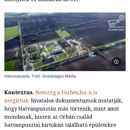
Hatvanp
Hatvanpuszta. Fotó: Gulyáságyú Média
Kontextus.
Nemrég a Forbes.hu-n is
megírtuk:
hivatalos dokumentumok mutatják,
hogy Hatvanpusztán más történik, mint amit
mondanak, hiszen az Orbán család
hatvanpusztai birtokán található épületekre