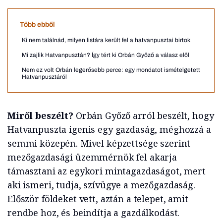
Több ebből
Ki nem találnád, milyen listára került fel a hatvanpusztai birtok
Mi zajlik Hatvanpusztán? Így tért ki Orbán Győző a válasz elől
Nem ez volt Orbán legerősebb perce: egy mondatot ismételgetett
Hatvanpusztáról
Miről beszélt?
Orbán Győző arról beszélt, hogy
Hatvanpuszta igenis egy gazdaság, méghozzá a
semmi közepén. Mivel képzettsége szerint
mezőgazdasági üzemmérnök fel akarja
támasztani az egykori mintagazdaságot, mert
aki ismeri, tudja, szívügye a mezőgazdaság.
Először földeket vett, aztán a telepet, amit
rendbe hoz, és beindítja a gazdálkodást.