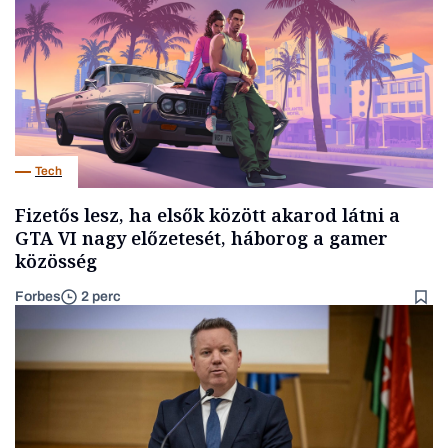
Tech
Fizetős lesz, ha elsők között akarod látni a
GTA VI nagy előzetesét, háborog a gamer
közösség
Forbes
2 perc