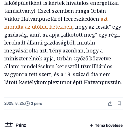
lakóépületként is kértek hivatalos energetikai
tanúsítványt. Ezzel szemben maga Orbán
Viktor Hatvanpusztáról leereszkedően
azt
mondta az utóbbi hetekben
, hogy az „csak” egy
gazdaság, amit az apja „alkotott meg” egy régi,
lerohadt állami gazdaságból, miután
megvásárolta azt. Tény azonban, hogy a
miniszterelnök apja, Orbán Győző közvetve
állami rendeléseken keresztül tízmilliárdos
vagyonra tett szert, és a 19. század óta nem
látott kastélykomplexumot épít Hatvanpusztán.
2025. 8. 25.
3 perc
Pénz
Téma követése