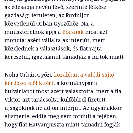
az édesapja nevén lévő, szerinte félkész
gazdasági területen, az forduljon
közvetlenül Orbán Győzőhöz. Na, a
miniszterelnök apja a
Borsnak
most azt
mondta: azért vállalta az interjút, mert
közelednek a választások, és fiát rajta
keresztül, igaztalanul támadják a birtok miatt.
Noha Orbán Győző
korábban a valódi sajtó
kérdései elől kitért
, a kormánypárti
bulvárlapot most azért választotta, mert a fia,
Viktor azt tanácsolta: külföldről fizetett
újságoknak ne adjon interjút. Az ugyanakkor
elismerte, eddig meg sem fordult a fejében,
hogy fiát Hatvanpuszta miatt támadni fogják.