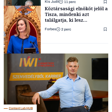
Kis Judit
11 perc
fűszersztori
TÁMOGATÓI
Köztársasági elnököt jelöl a
TARTALOM
Tisza, mindenki azt
találgatja, ki lesz
szombaton a befutó –
Forbes
2 perc
soroljuk az eddig felmerült
Családi
vállalkozások
neveket
Politika
Content Lab HUB