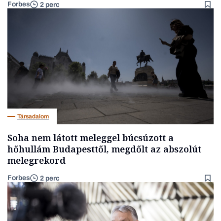
Forbes
2 perc
Társadalom
Soha nem látott meleggel búcsúzott a
hőhullám Budapesttől, megdőlt az abszolút
melegrekord
Forbes
2 perc