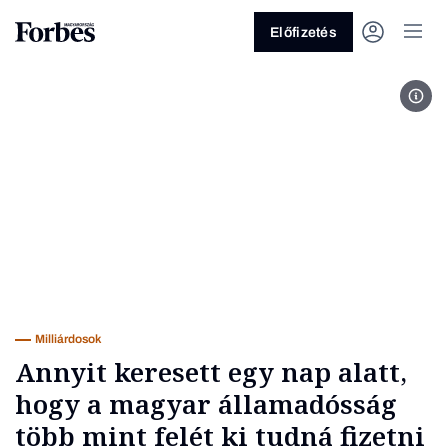
Előfizetés
Fotó
Vagy fedezze fel a következő
témákat
Üzlet
Pénz
Zöld
Legyél jobb!
Milliárdosok
Annyit keresett egy nap alatt,
hogy a magyar államadósság
több mint felét ki tudná fizetni