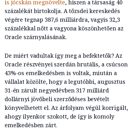
is jócskán megnövelte
, hiszen a társaság 40
százalékát birtokolja. A tőzsdei kereskedés
végére tegnap 387,6 milliárdra, vagyis 32,3
százalékkal nőtt a vagyona köszönhetően az
Oracle szárnyalásának.
De miért vadultak így meg a befektetők? Az
Oracle részvényei szerdán brutális, a csúcson
43%-os emelkedésben is voltak, miután a
vállalat közölte, hogy a legutóbbi, augusztus
31-én zárult negyedévben 317 milliárd
dollárnyi jövőbeli szerződéses bevételt
könyvelhetett el. Az árfolyam végül korrigált,
ahogy ilyenkor szokott, de így is komoly
emelkedésben zárt.