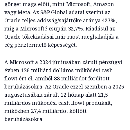
görget maga előtt, mint Microsoft, Amazon
vagy Meta. Az S&P Global adatai szerint az
Oracle teljes adósság/sajáttőke aránya 427%,
míg a Microsofté csupán 32,7%. Ráadásul az
Oracle tőkekiadásai már most meghaladják a
cég pénztermelő képességét.
A Microsoft a 2024 júniusában zárult pénzügyi
évben 136 milliárd dolláros működési cash
flowt ért el, amiből 88 milliárdot fordított
beruházásokra. Az Oracle ezzel szemben a 2025
augusztusában zárult 12 hónap alatt 21,5
milliárdos működési cash flowt produkált,
miközben 27,4 milliárdot költött
beruházásokra.