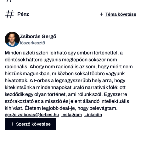
Pénz
Téma követése
Zsiborás Gergő
főszerkesztő
Minden üzleti sztori leírható egy emberi történettel, a
döntések háttere ugyanis meglepően sokszor nem
racionális. Ahogy nem racionális az sem, hogy miért nem
hiszünk magunkban, miközben sokkal többre vagyunk
hivatottak. A Forbes a legnagyszerűbb hely arra, hogy
kitekintsünk a mindennapokat uraló narratívák fölé: ott
kezdődik egy olyan történet, ami rólunk szól. Egyszerre
szórakoztató ez a misszió és jelent állandó intellektuális
kihívást. Életem legjobb deal-je, hogy belevágtam.
gergo.zsiboras@forbes.hu
Instagram
Linkedin
Szerző követése