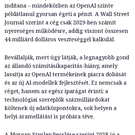
indítana – mindeközben az OpenAI szinte
példátlanul gyorsan égeti a pénzt. A Wall Street
Journal szerint a cég csak 2029-ben számít
nyereséges működésre, addig viszont összesen
44 milliárd dolláros veszteséggel kalkulál.
Bevállalják, mert úgy látják, a legnagyobb gond
az állandó számításikapacitás-hiány, amely
lassítja az OpenAI termékeinek piacra dobását
és az új AI-modellek fejlesztését. Ez nemcsak a
céget, hanem az egész iparágat érinti: a
technológiai szereplők százmilliárdokat
költenek új adatközpontokra, sok helyen a
helyi áramellátást is próbára téve.
A Morgan Stanley becslése szerint 2028-ig a