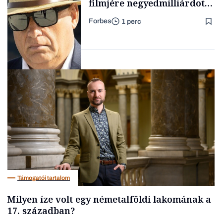
filmjére negyedmilliárdot
adott az NFI
Forbes
1 perc
Családi
vállalkozások
Pénz
Támogatói tartalom
Milyen íze volt egy németalföldi lakomának a
17. században?