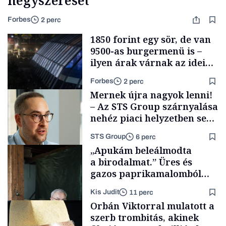
négyszeresét
Forbes
2 perc
1850 forint egy sör, de van
9500-as burgermenü is –
ilyen árak várnak az idei
Szigeten
Forbes
2 perc
Mernek újra nagyok lenni!
– Az STS Group szárnyalása
nehéz piaci helyzetben sem
lassult
STS Group
6 perc
Pénz
„Apukám beleálmodta
a birodalmat.” Üres és
gazos paprikamalomból
lett az igazi családi
Kis Judit
11 perc
fűszersztori
Támogatói tartalom
Orbán Viktorral mulatott a
szerb trombitás, akinek