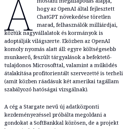
A
mostani megállapodás alapja,
hogy az OpenAI által fejlesztett
ChatGPT növekedése töretlen
marad, felhasználók milliárdjai,
köztük nagyvállalatok és kormányok is
adoptálják világszerte. Eközben az OpenAI
komoly nyomás alatt áll: egyre költségesebb
munkaerő, feszült tárgyalások a befektető-
tulajdonos Microsofttal, valamint a működés
átalakítása profitorientált szervezetté is terheli
(amit közben ráadásuk két amerikai tagállam
szabályozó hatóságai vizsgálnak).
A cég a Stargate nevű új adatközponti
kezdeményezéssel próbálta megoldani a
gondokat a SoftBankkal közösen, de a projekt