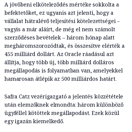
A jövőbeni elköteleződés mértéke sokkolta a
befektetőket, ez ugyanis azt jelenti, hogy a
vállalat hátralévő teljesítési kötelezettségei –
vagyis a már aláírt, de még el nem számolt
szerződéses bevételek – három hónap alatt
megháromszorozódtak, és összesítve elérték a
455 milliárd dollárt. Az Oracle ráadásul azt
állítja, hogy több új, több milliárd dolláros
megállapodás is folyamatban van, amelyekkel
hamarosan átlépik az 500 milliárdos határt.
Safra Catz vezérigazgató a jelentés közzététele
után elemzőknek elmondta: három különböző
ügyféllel kötöttek megállapodást. Ezek közül
egy igazán kiemelkedő.