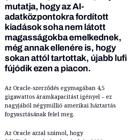
mutatja, hogy az AI-
adatközpontokra fordított
kiadások soha nem látott
magasságokba emelkednek,
még annak ellenére is, hogy
sokan attól tartottak, újabb lufi
fújódik ezen a piacon.
Az Oracle-szerződés egymagában 4,5
gigawattos áramkapacitást igényel – ez
nagyjából négymillió amerikai háztartás
fogyasztásának felel meg.
Az Oracle azzal számol, hogy