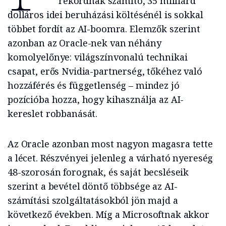
rekordnak számító, 35 milliárd
dolláros idei beruházási költésénél is sokkal
többet fordít az AI-boomra. Elemzők szerint
azonban az Oracle-nek van néhány
komolyelőnye: világszínvonalú technikai
csapat, erős Nvidia-partnerség, tőkéhez való
hozzáférés és függetlenség – mindez jó
pozícióba hozza, hogy kihasználja az AI-
kereslet robbanását.
Az Oracle azonban most nagyon magasra tette
a lécet. Részvényei jelenleg a várható nyereség
48-szorosán forognak, és saját becsléseik
szerint a bevétel döntő többsége az AI-
számítási szolgáltatásokból jön majd a
következő években. Míg a Microsoftnak akkor