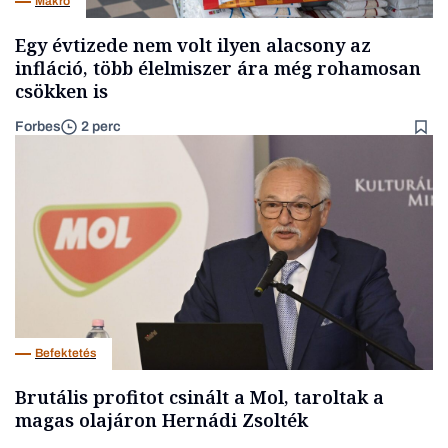
Makro
Egy évtizede nem volt ilyen alacsony az
infláció, több élelmiszer ára még rohamosan
csökken is
Forbes
2 perc
Befektetés
Brutális profitot csinált a Mol, taroltak a
magas olajáron Hernádi Zsolték