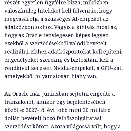
részét egyetlen ügyfélre bízza, miközben
valószínűleg hiteleket kell felvennie, hogy
megvásárolja a szükséges AI-chipeket az
adatközpontokhoz. Vagyis a kihívás most az,
hogy az Oracle ténylegesen képes legyen
ezekből a szerződésekből valódi bevételt
realizálni. Ehhez adatközpontokat kell építeni,
engedélyeket szerezni, és biztosítani kell a
rendkívül keresett Nvidia-chipeket, a GPU-kat,
amelyekből folyamatosan hiány van.
Az Oracle már júniusban sejtetni engedte a
tranzakciót, amikor egy bejelentésében
közölte: 2027-től évi több mint 30 milliárd
dollár bevételt hozó felhőszolgáltatási
szerződést kötött. Azóta világossá vált, hogy a