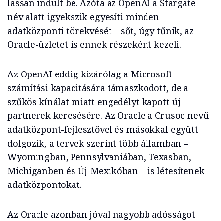
lassan indult be. Azóta az OpenAI a Stargate
név alatt igyekszik egyesíti minden
adatközponti törekvését – sőt, úgy tűnik, az
Oracle-üzletet is ennek részeként kezeli.
Az OpenAI eddig kizárólag a Microsoft
számítási kapacitására támaszkodott, de a
szűkös kínálat miatt engedélyt kapott új
partnerek keresésére. Az Oracle a Crusoe nevű
adatközpont-fejlesztővel és másokkal együtt
dolgozik, a tervek szerint több államban –
Wyomingban, Pennsylvaniában, Texasban,
Michiganben és Új-Mexikóban – is létesítenek
adatközpontokat.
Az Oracle azonban jóval nagyobb adósságot