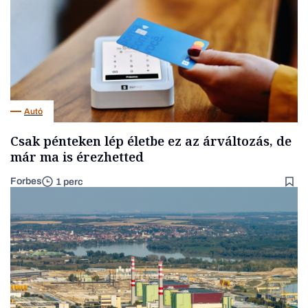
Autó
Csak pénteken lép életbe ez az árváltozás, de
már ma is érezhetted
Forbes
1 perc