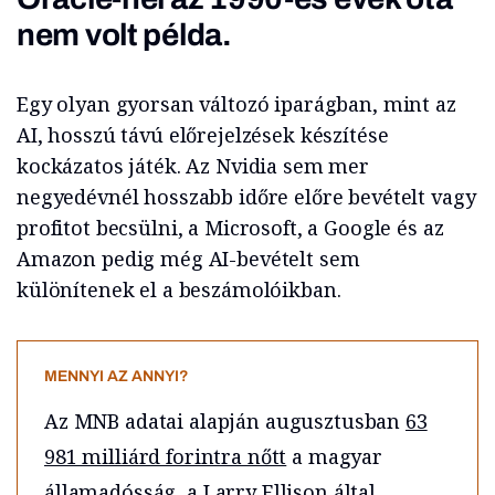
nem volt példa.
Egy olyan gyorsan változó iparágban, mint az
AI, hosszú távú előrejelzések készítése
kockázatos játék. Az Nvidia sem mer
negyedévnél hosszabb időre előre bevételt vagy
profitot becsülni, a Microsoft, a Google és az
Amazon pedig még AI-bevételt sem
különítenek el a beszámolóikban.
MENNYI AZ ANNYI?
Az MNB adatai alapján augusztusban
63
981 milliárd forintra nőtt
a magyar
államadósság, a Larry Ellison által