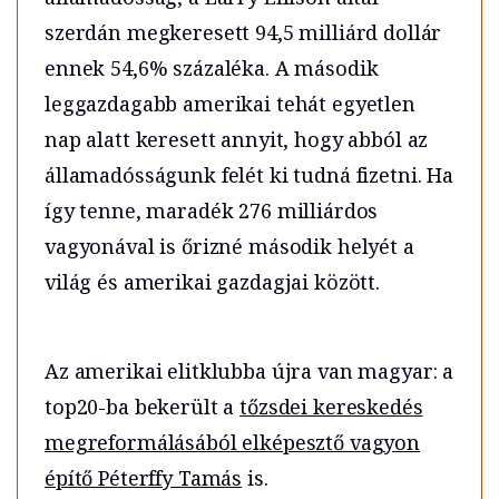
szerdán megkeresett 94,5 milliárd dollár
ennek 54,6% százaléka. A második
leggazdagabb amerikai tehát egyetlen
nap alatt keresett annyit, hogy abból az
államadósságunk felét ki tudná fizetni. Ha
így tenne, maradék 276 milliárdos
vagyonával is őrizné második helyét a
világ és amerikai gazdagjai között.
Az amerikai elitklubba újra van magyar: a
top20-ba bekerült a
tőzsdei kereskedés
megreformálásából elképesztő vagyon
építő Péterffy Tamás
is.