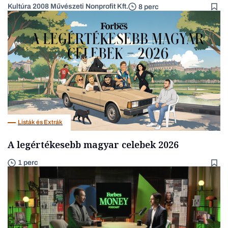
Kultúra 2008 Művészeti Nonprofit Kft.
8 perc
Listák és Extrák
A legértékesebb magyar celebek 2026
1 perc