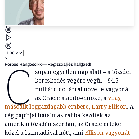
C
Forbes Hangoscikk
—
Regisztrálj és hallgasd!
supán egyetlen nap alatt – a tőzsdei
kereskedés végére végül – 94,5
milliárd dollárral növelte vagyonát
az Oracle alapító-elnöke, a
világ
második leggazdagabb embere, Larry Ellison
. A
cég papírjai hatalmas raliba kezdtek az
amerikai tőzsdén szerdán, az Oracle értéke
közel a harmadával nőtt, ami
Ellison vagyonát