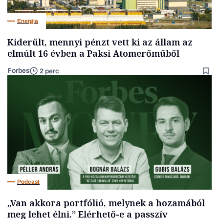
Energia
Kiderült, mennyi pénzt vett ki az állam az
elmúlt 16 évben a Paksi Atomerőműből
Forbes
2 perc
Podcast
„Van akkora portfólió, melynek a hozamából
meg lehet élni.” Elérhető-e a passzív