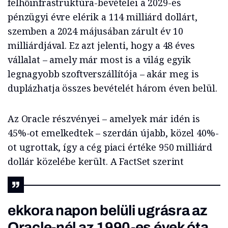
felhőinfrastruktúra-bevételei a 2029-es
pénzügyi évre elérik a 114 milliárd dollárt,
szemben a 2024 májusában zárult év 10
milliárdjával. Ez azt jelenti, hogy a 48 éves
vállalat – amely már most is a világ egyik
legnagyobb szoftverszállítója – akár meg is
duplázhatja összes bevételét három éven belül.
Az Oracle részvényei – amelyek már idén is
45%-ot emelkedtek – szerdán újabb, közel 40%-
ot ugrottak, így a cég piaci értéke 950 milliárd
dollár közelébe került. A FactSet szerint
ekkora napon belüli ugrásra az
Oracle-nél az 1990-es évek óta