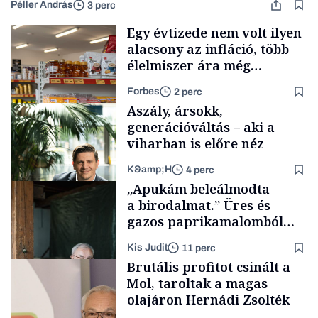
Péller András
3 perc
Egy évtizede nem volt ilyen
alacsony az infláció, több
élelmiszer ára még
rohamosan csökken is
Forbes
2 perc
Aszály, ársokk,
generációváltás – aki a
viharban is előre néz
K&amp;H
4 perc
Makro
„Apukám beleálmodta
a birodalmat.” Üres és
gazos paprikamalomból
lett az igazi családi
Kis Judit
11 perc
fűszersztori
TÁMOGATÓI
Brutális profitot csinált a
TARTALOM
Mol, taroltak a magas
olajáron Hernádi Zsolték