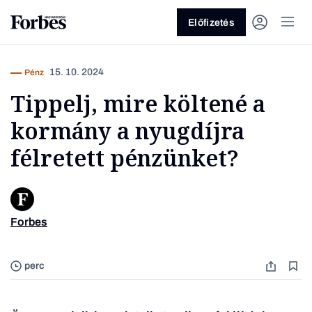
Előfizetés
15. 10. 2024
Pénz
Tippelj, mire költené a
kormány a nyugdíjra
félretett pénzünket?
Vagy fedezze fel a következő
témákat
Forbes
Niels 
Üzlet
Pénz
Zöld
Legyél jobb!
perc