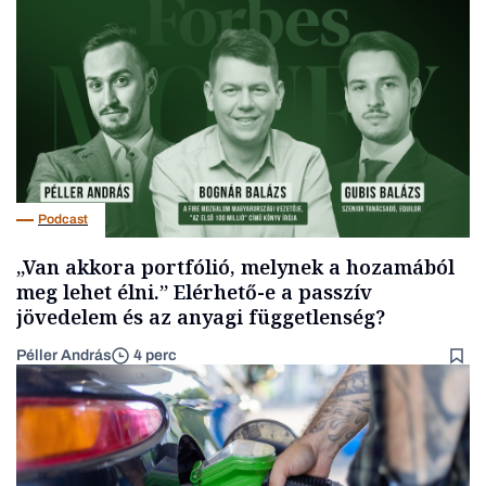
Podcast
„Van akkora portfólió, melynek a hozamából
meg lehet élni.” Elérhető-e a passzív
jövedelem és az anyagi függetlenség?
Péller András
4 perc