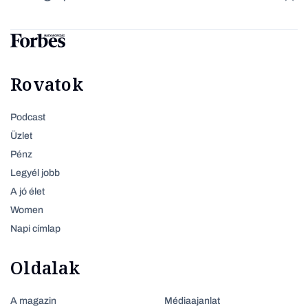
Rovatok
Podcast
Üzlet
Pénz
Legyél jobb
A jó élet
Women
Napi címlap
Oldalak
A magazin
Médiaajanlat