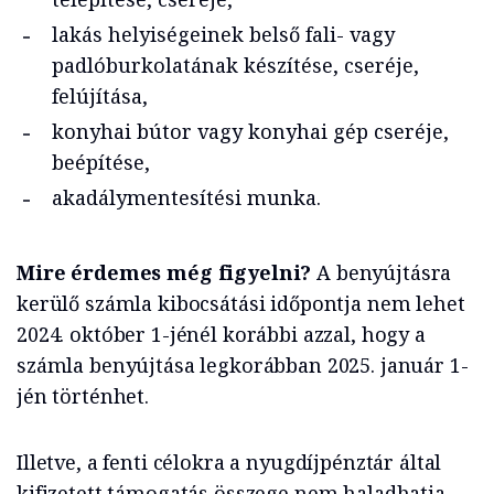
lakás helyiségeinek belső fali- vagy
padlóburkolatának készítése, cseréje,
felújítása,
konyhai bútor vagy konyhai gép cseréje,
beépítése,
akadálymentesítési munka.
Mire érdemes még figyelni?
A benyújtásra
kerülő számla kibocsátási időpontja nem lehet
2024. október 1-jénél korábbi azzal, hogy a
számla benyújtása legkorábban 2025. január 1-
jén történhet.
Illetve, a fenti célokra a nyugdíjpénztár által
kifizetett támogatás összege nem haladhatja