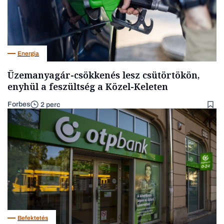
Energia
Üzemanyagár-csökkenés lesz csütörtökön,
enyhül a feszültség a Közel-Keleten
Forbes
2 perc
Befektetés