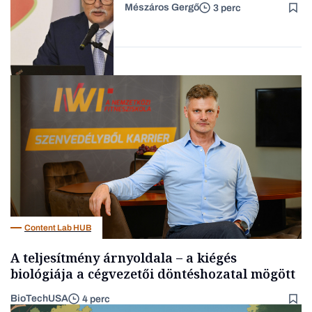
Mészáros Gergő
3 perc
Családi
vállalkozások
Befektetés
Content Lab HUB
A teljesítmény árnyoldala – a kiégés
biológiája a cégvezetői döntéshozatal mögött
BioTechUSA
4 perc