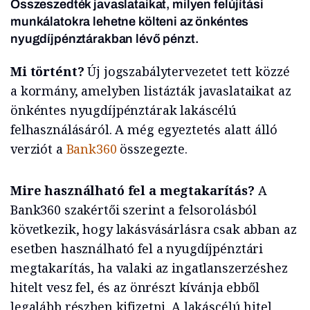
Összeszedték javaslataikat, milyen felújítási
munkálatokra lehetne költeni az önkéntes
nyugdíjpénztárakban lévő pénzt.
Mi történt?
Új jogszabálytervezetet tett közzé
a kormány, amelyben listázták javaslataikat az
önkéntes nyugdíjpénztárak lakáscélú
felhasználásáról. A még egyeztetés alatt álló
verziót a
Bank360
összegezte.
Mire használható fel a megtakarítás?
A
Bank360 szakértői szerint a felsorolásból
következik, hogy lakásvásárlásra csak abban az
esetben használható fel a nyugdíjpénztári
megtakarítás, ha valaki az ingatlanszerzéshez
hitelt vesz fel, és az önrészt kívánja ebből
legalább részben kifizetni. A lakáscélú hitel