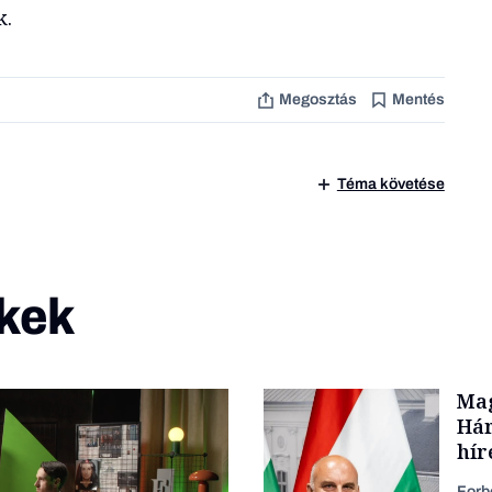
k.
Megosztás
Mentés
Téma követése
kek
Mag
Hár
hír
Forb