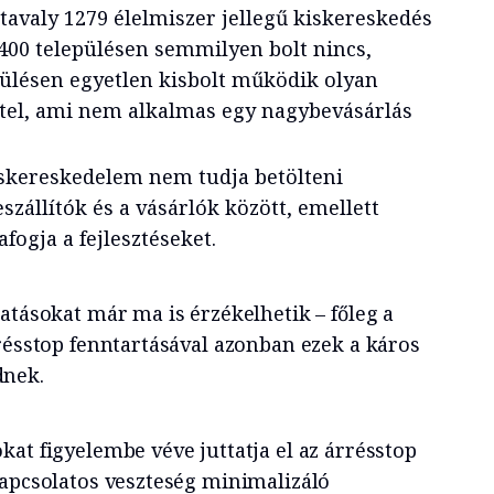
avaly 1279 élelmiszer jellegű kiskereskedés
400 településen semmilyen bolt nincs,
pülésen egyetlen kisbolt működik olyan
ttel, ami nem alkalmas egy nagybevásárlás
kiskereskedelem nem tudja betölteni
szállítók és a vásárlók között, emellett
fogja a fejlesztéseket.
atásokat már ma is érzékelhetik – főleg a
rrésstop fenntartásával azonban ezek a káros
dnek.
at figyelembe véve juttatja el az árrésstop
kapcsolatos veszteség minimalizáló