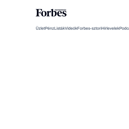
Üzlet
Pénz
Listák
Videók
Forbes-sztori
Hírlevelek
Podc