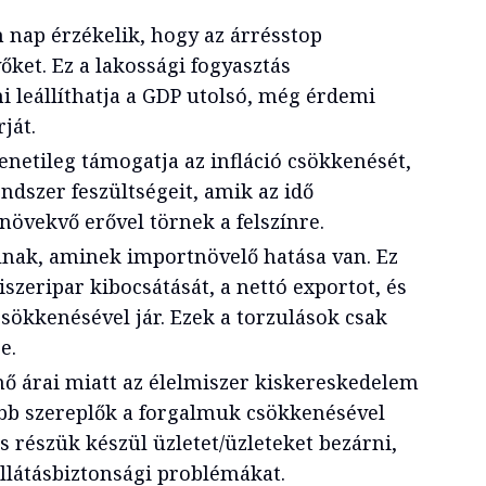
 nap érzékelik, hogy az árrésstop
vőket. Ez a lakossági fogyasztás
mi leállíthatja a GDP utolsó, még érdemi
ját.
enetileg támogatja az infláció csökkenését,
ndszer feszültségeit, amik az idő
növekvő erővel törnek a felszínre.
nak, aminek importnövelő hatása van. Ez
szeripar kibocsátását, a nettó exportot, és
sökkenésével jár. Ezek a torzulások csak
e.
ő árai miatt az élelmiszer kiskereskedelem
ebb szereplők a forgalmuk csökkenésével
 részük készül üzletet/üzleteket bezárni,
ellátásbiztonsági problémákat.