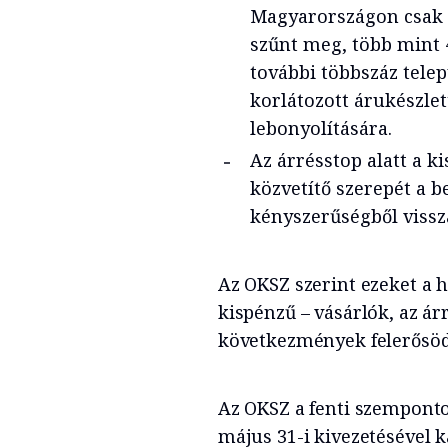
Magyarországon csak t
szűnt meg, több mint 
további többszáz tele
korlátozott árukészle
lebonyolítására.
Az árrésstop alatt a 
közvetítő szerepét a be
kényszerűségből vissza
Az OKSZ szerint ezeket a h
kispénzű – vásárlók, az á
következmények felerősö
Az OKSZ a fenti szempontok
május 31-i kivezetésével 