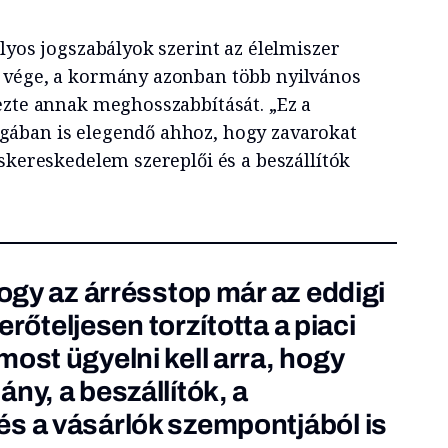
lyos jogszabályok szerint az élelmiszer
 vége, a kormány azonban több nyilvános
ezte annak meghosszabbítását. „Ez a
ában is elegendő ahhoz, hogy zavarokat
skereskedelem szereplői és a beszállítók
hogy az árrésstop már az eddigi
 erőteljesen torzította a piaci
ost ügyelni kell arra, hogy
ny, a beszállítók, a
s a vásárlók szempontjából is