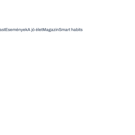
ast
Események
A jó élet
Magazin
Smart habits
Vagy fedezze fel a következő témákat
Üzlet
Pénz
Zöld
Legyél jobb!