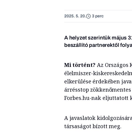
2025. 5. 20.
3 perc
A helyzet szerintük május 3
beszállító partnerektől fol
Mi történt?
Az Országos 
élelmiszer-kiskereskedelm
elkerülése érdekében java
árrésstop zökkenőmentes k
Forbes.hu-nak eljuttatott
A javaslatok kidolgozásár
társaságot bízott meg.