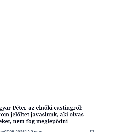
yar Péter az elnöki castingról:
om jelöltet javaslunk, aki olvas
eket, nem fog meglepődni
es
07.08.2026
2 perc