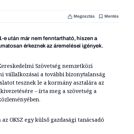
Megosztás
Mentés
1-e után már nem fenntartható, hiszen a
yamatosan érkeznek az áremelései igények.
Kereskedelmi Szövetség nemzetközi
i vállalkozásai a további bizonytalanság
slatot tesznek le a kormány asztalára az
ivezetésére – írta meg a szövetség a
 közleményében.
a az OKSZ egy külső gazdasági tanácsadó