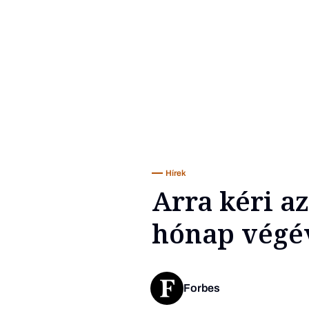
Hírek
Arra kéri a
hónap végév
Forbes