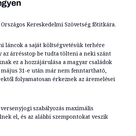
egyen
Országos Kereskedelmi Szövetség főtitkára.
 láncok a saját költségvetésük terhére
y az árrésstop be tudta tölteni a neki szánt
knak ez a hozzájárulása a magyar családok
 május 31-e után már nem fenntartható,
erektől folyamatosan érkeznek az áremelései
 versenyjogi szabályozás maximális
lnek el, és az alábbi szempontokat veszik