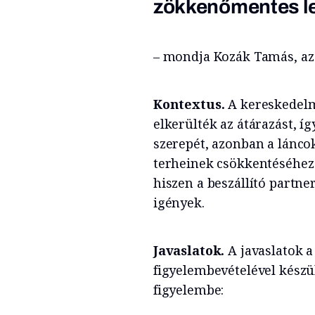
zökkenőmentes l
– mondja Kozák Tamás, az 
Kontextus.
A kereskedelmi
elkerülték az átárazást, íg
szerepét, azonban a lánco
terheinek csökkentéséhez
hiszen a beszállító partn
igények.
Javaslatok.
A javaslatok a
figyelembevételével készü
figyelembe: