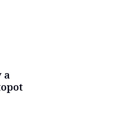
 a
topot