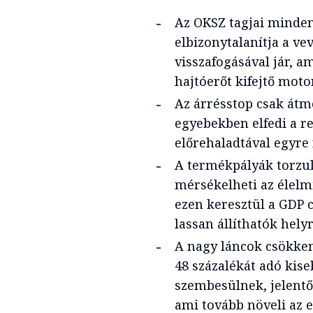
Az OKSZ tagjai minden
elbizonytalanítja a ve
visszafogásával jár, a
hajtóerőt kifejtő motor
Az árrésstop csak átm
egyebekben elfedi a re
előrehaladtával egyre 
A termékpályák torzul
mérsékelheti az élelmi
ezen keresztül a GDP c
lassan állíthatók helyr
A nagy láncok csökken
48 százalékát adó kis
szembesülnek, jelentős
ami tovább növeli az 