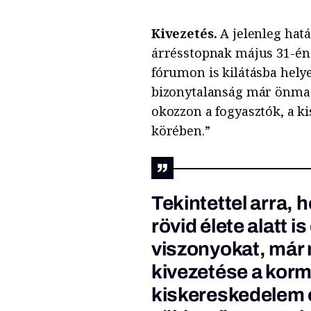
Kivezetés.
A jelenleg hatá
árrésstopnak május 31-én
fórumon is kilátásba hely
bizonytalanság már önmag
okozzon a fogyasztók, a ki
körében.”
Tekintettel arra, 
rövid élete alatt is
viszonyokat, már m
kivezetése a kormá
kiskereskedelem é