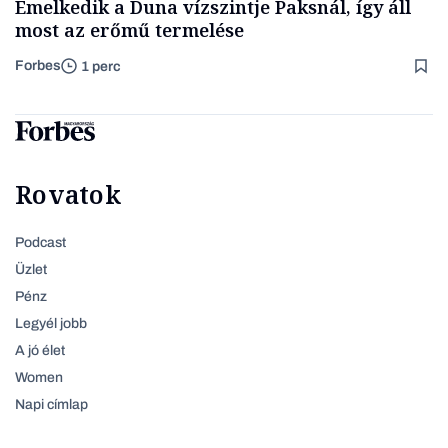
Emelkedik a Duna vízszintje Paksnál, így áll
most az erőmű termelése
Forbes
1 perc
Rovatok
Podcast
Üzlet
Pénz
Legyél jobb
A jó élet
Women
Napi címlap