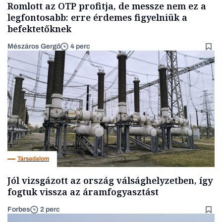
Romlott az OTP profitja, de messze nem ez a
legfontosabb: erre érdemes figyelniük a
befektetőknek
Mészáros Gergő
4 perc
Társadalom
Jól vizsgázott az ország válsághelyzetben, így
fogtuk vissza az áramfogyasztást
Forbes
2 perc