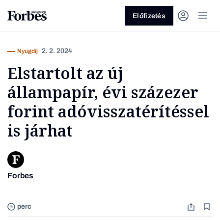
Előfizetés
2. 2. 2024
Nyugdíj
Elstartolt az új
állampapír, évi százezer
forint adóvisszatérítéssel
is járhat
Vagy fedezze fel a következő
témákat
Üzlet
Pénz
Zöld
Legyél jobb!
Forbes
Unspla
perc