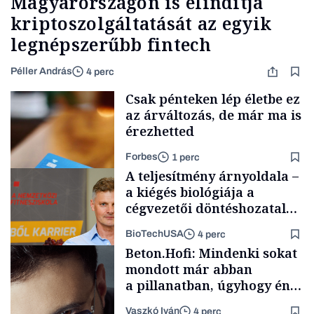
Magyarországon is elindítja
kriptoszolgáltatását az egyik
legnépszerűbb fintech
Péller András
4 perc
Csak pénteken lép életbe ez
az árváltozás, de már ma is
érezhetted
Forbes
1 perc
A teljesítmény árnyoldala –
a kiégés biológiája a
cégvezetői döntéshozatal
mögött
BioTechUSA
4 perc
Autó
Beton.Hofi: Mindenki sokat
mondott már abban
a pillanatban, úgyhogy én
a legsarkosabb
Vaszkó Iván
4 perc