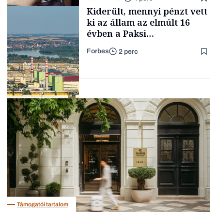
gondolataimat akartam
Content Lab HUB
Kiderült, mennyi pénzt vett
kimondani
ki az állam az elmúlt 16
évben a Paksi
Atomerőműből
Forbes
2 perc
Forbes-sztori
Energia
Támogatói tartalom