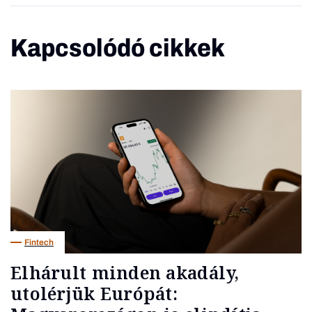
Kapcsolódó cikkek
Fintech
Elhárult minden akadály,
utolérjük Európát: