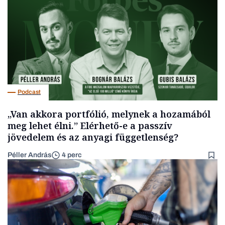
Podcast
„Van akkora portfólió, melynek a hozamából
meg lehet élni.” Elérhető-e a passzív
jövedelem és az anyagi függetlenség?
Péller András
4 perc