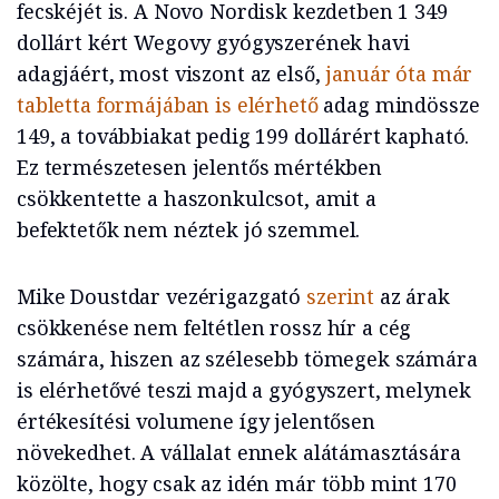
fecskéjét is. A Novo Nordisk kezdetben 1 349
dollárt kért Wegovy gyógyszerének havi
adagjáért, most viszont az első,
január óta már
tabletta formájában is elérhető
adag mindössze
149, a továbbiakat pedig 199 dollárért kapható.
Ez természetesen jelentős mértékben
csökkentette a haszonkulcsot, amit a
befektetők nem néztek jó szemmel.
Mike Doustdar vezérigazgató
szerint
az árak
csökkenése nem feltétlen rossz hír a cég
számára, hiszen az szélesebb tömegek számára
is elérhetővé teszi majd a gyógyszert, melynek
értékesítési volumene így jelentősen
növekedhet. A vállalat ennek alátámasztására
közölte, hogy csak az idén már több mint 170