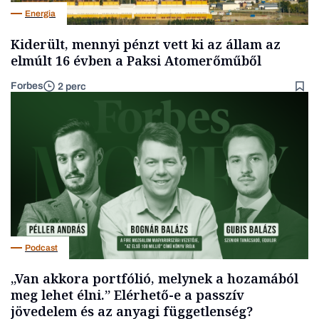
Energia
Kiderült, mennyi pénzt vett ki az állam az
elmúlt 16 évben a Paksi Atomerőműből
Forbes
2 perc
Podcast
„Van akkora portfólió, melynek a hozamából
meg lehet élni.” Elérhető-e a passzív
jövedelem és az anyagi függetlenség?