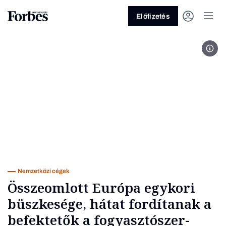
Előfizetés
Fotó
Vagy fedezze fel a következő
témákat
Üzlet
Pénz
Zöld
Legyél jobb!
Nemzetközi cégek
Összeomlott Európa egykori
büszkesége, hátat fordítanak a
befektetők a fogyasztószer-