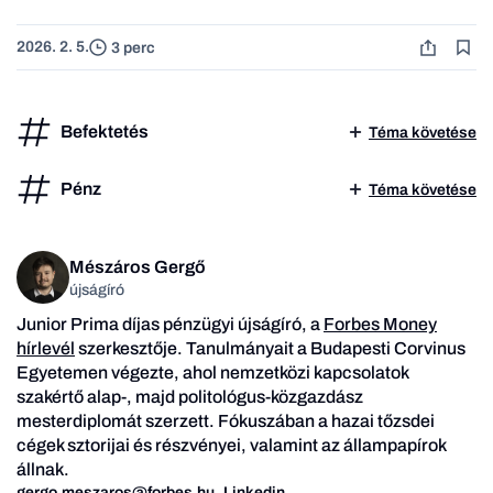
2026. 2. 5.
3 perc
Befektetés
Téma követése
Pénz
Téma követése
Mészáros Gergő
újságíró
Junior Prima díjas pénzügyi újságíró, a
Forbes Money
hírlevél
szerkesztője. Tanulmányait a Budapesti Corvinus
Egyetemen végezte, ahol nemzetközi kapcsolatok
szakértő alap-, majd politológus-közgazdász
mesterdiplomát szerzett. Fókuszában a hazai tőzsdei
cégek sztorijai és részvényei, valamint az állampapírok
állnak.
gergo.meszaros@forbes.hu
Linkedin