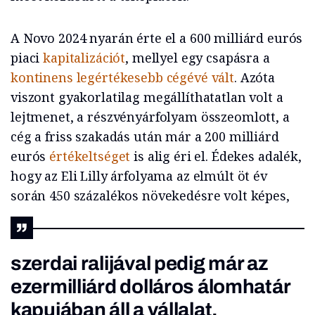
A Novo 2024 nyarán érte el a 600 milliárd eurós
piaci
kapitalizációt
, mellyel egy csapásra a
kontinens legértékesebb cégévé vált
. Azóta
viszont gyakorlatilag megállíthatatlan volt a
lejtmenet, a részvényárfolyam összeomlott, a
cég a friss szakadás után már a 200 milliárd
eurós
értékeltséget
is alig éri el. Édekes adalék,
hogy az Eli Lilly árfolyama az elmúlt öt év
során 450 százalékos növekedésre volt képes,
szerdai ralijával pedig már az
ezermilliárd dolláros álomhatár
kapujában áll a vállalat.