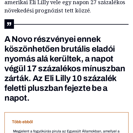
amerikai Eli Lilly vele egy napon 27 százalékos
növekedési prognózist tett közzé.
A Novo részvényei ennek
köszönhetően brutális eladói
nyomás alá kerültek, a napot
végül 17 százalékos mínuszban
zárták. Az Eli Lilly 10 százalék
feletti pluszban fejezte be a
napot.
Több ebből
Megjelent a fogyókúrás pirula az Egyesült Államokban, amellyel a