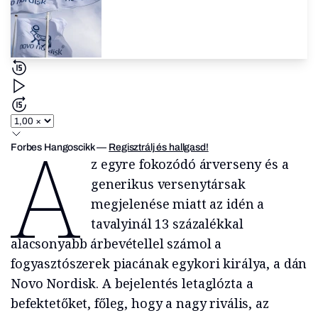
A
Forbes Hangoscikk
—
Regisztrálj és hallgasd!
z egyre fokozódó árverseny és a
generikus versenytársak
megjelenése miatt az idén a
tavalyinál 13 százalékkal
alacsonyabb árbevétellel számol a
fogyasztószerek piacának egykori királya, a dán
Novo Nordisk. A bejelentés letaglózta a
befektetőket, főleg, hogy a nagy rivális, az