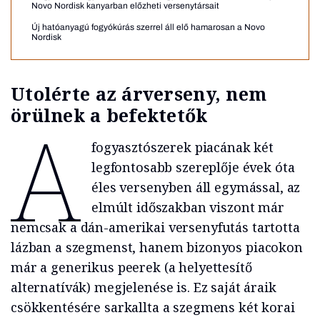
Novo Nordisk kanyarban előzheti versenytársait
Új hatóanyagú fogyókúrás szerrel áll elő hamarosan a Novo
Nordisk
Utolérte az árverseny, nem
örülnek a befektetők
A
fogyasztószerek piacának két
legfontosabb szereplője évek óta
éles versenyben áll egymással, az
elmúlt időszakban viszont már
nemcsak a dán-amerikai versenyfutás tartotta
lázban a szegmenst, hanem bizonyos piacokon
már a generikus peerek (a helyettesítő
alternatívák) megjelenése is. Ez saját áraik
csökkentésére sarkallta a szegmens két korai