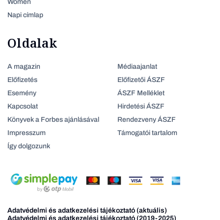
Women
Napi címlap
Oldalak
A magazin
Médiaajanlat
Előfizetés
Előfizetői ÁSZF
Esemény
ÁSZF Melléklet
Kapcsolat
Hirdetési ÁSZF
Könyvek a Forbes ajánlásával
Rendezveny ÁSZF
Impresszum
Támogatói tartalom
Így dolgozunk
Adatvédelmi és adatkezelési tájékoztató (aktuális)
Adatvédelmi és adatkezelési tájékoztató (2019-2025)