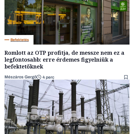
Befektetés
Romlott az OTP profitja, de messze nem ez a
legfontosabb: erre érdemes figyelniük a
befektetőknek
Mészáros Gergő
4 perc