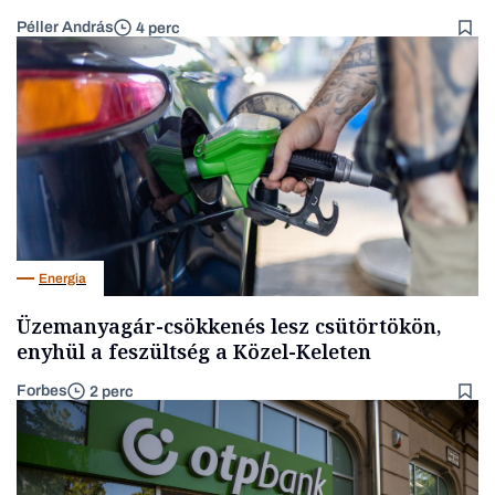
Péller András
4 perc
Energia
Üzemanyagár-csökkenés lesz csütörtökön,
enyhül a feszültség a Közel-Keleten
Forbes
2 perc