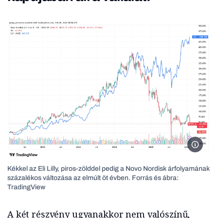
Fotó: T
Kékkel az Eli Lilly, piros-zölddel pedig a Novo Nordisk árfolyamának
százalékos változása az elmúlt öt évben. Forrás és ábra:
TradingView
A két részvény ugyanakkor nem valószínű,