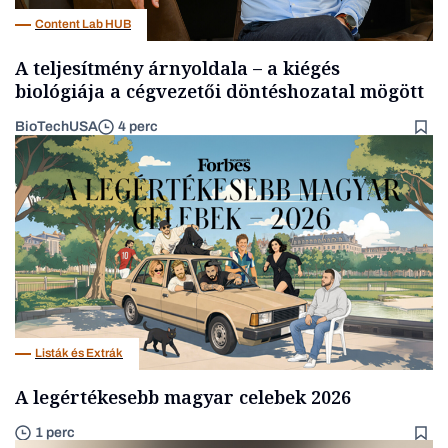
Content Lab HUB
A teljesítmény árnyoldala – a kiégés
biológiája a cégvezetői döntéshozatal mögött
BioTechUSA
4 perc
Listák és Extrák
A legértékesebb magyar celebek 2026
1 perc