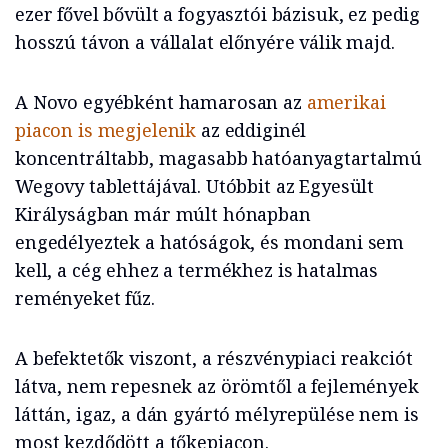
ezer fővel bővült a fogyasztói bázisuk, ez pedig
hosszú távon a vállalat előnyére válik majd.
A Novo egyébként hamarosan az
amerikai
piacon is megjelenik
az eddiginél
koncentráltabb, magasabb hatóanyagtartalmú
Wegovy tablettájával. Utóbbit az Egyesült
Királyságban már múlt hónapban
engedélyeztek a hatóságok, és mondani sem
kell, a cég ehhez a termékhez is hatalmas
reményeket fűz.
A befektetők viszont, a részvénypiaci reakciót
látva, nem repesnek az örömtől a fejlemények
láttán, igaz, a dán gyártó mélyrepülése nem is
most kezdődött a tőkepiacon.