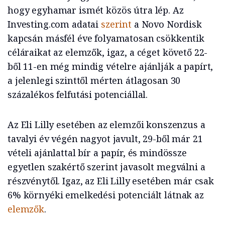
hogy egyhamar ismét közös útra lép. Az
Investing.com adatai
szerint
a Novo Nordisk
kapcsán másfél éve folyamatosan csökkentik
céláraikat az elemzők, igaz, a céget követő 22-
ből 11-en még mindig vételre ajánlják a papírt,
a jelenlegi szinttől mérten átlagosan 30
százalékos felfutási potenciállal.
Az Eli Lilly esetében az elemzői konszenzus a
tavalyi év végén nagyot javult, 29-ből már 21
vételi ajánlattal bír a papír, és mindössze
egyetlen szakértő szerint javasolt megválni a
részvénytől. Igaz, az Eli Lilly esetében már csak
6% környéki emelkedési potenciált látnak az
elemzők
.