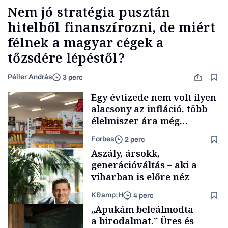
Nem jó stratégia pusztán
hitelből finanszírozni, de miért
félnek a magyar cégek a
tőzsdére lépéstől?
Péller András
3 perc
Egy évtizede nem volt ilyen
alacsony az infláció, több
élelmiszer ára még
rohamosan csökken is
Forbes
2 perc
Aszály, ársokk,
generációváltás – aki a
viharban is előre néz
K&amp;H
4 perc
Makro
„Apukám beleálmodta
a birodalmat.” Üres és