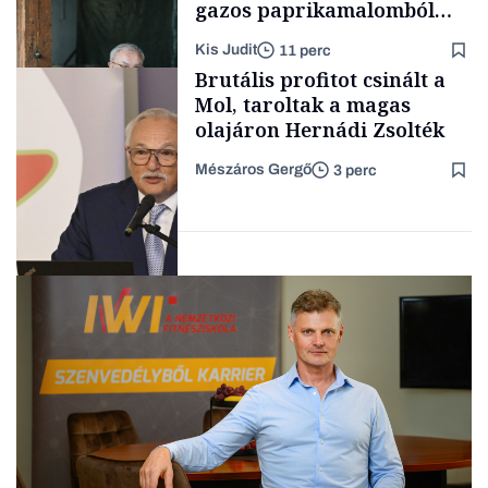
gazos paprikamalomból
lett az igazi családi
Kis Judit
11 perc
fűszersztori
TÁMOGATÓI
Brutális profitot csinált a
TARTALOM
Mol, taroltak a magas
olajáron Hernádi Zsolték
Mészáros Gergő
3 perc
Családi
vállalkozások
Befektetés