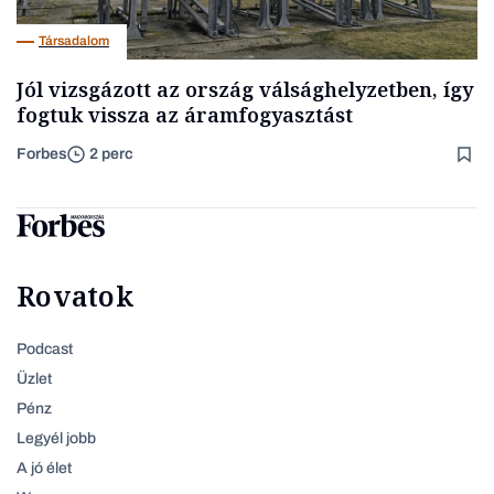
Társadalom
Jól vizsgázott az ország válsághelyzetben, így
fogtuk vissza az áramfogyasztást
Forbes
2 perc
Rovatok
Podcast
Üzlet
Pénz
Legyél jobb
A jó élet