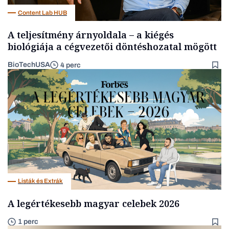
Content Lab HUB
A teljesítmény árnyoldala – a kiégés
biológiája a cégvezetői döntéshozatal mögött
BioTechUSA
4 perc
Listák és Extrák
A legértékesebb magyar celebek 2026
1 perc