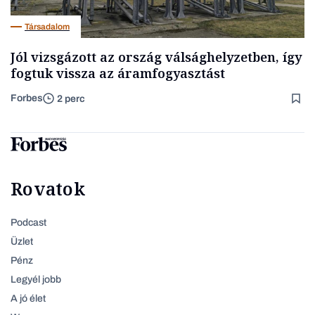
Társadalom
Jól vizsgázott az ország válsághelyzetben, így
fogtuk vissza az áramfogyasztást
Forbes
2 perc
Rovatok
Podcast
Üzlet
Pénz
Legyél jobb
A jó élet