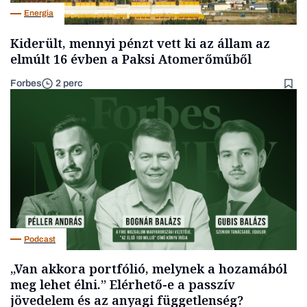
Energia
Kiderült, mennyi pénzt vett ki az állam az
elmúlt 16 évben a Paksi Atomerőműből
Forbes
2 perc
Podcast
„Van akkora portfólió, melynek a hozamából
meg lehet élni.” Elérhető-e a passzív
jövedelem és az anyagi függetlenség?