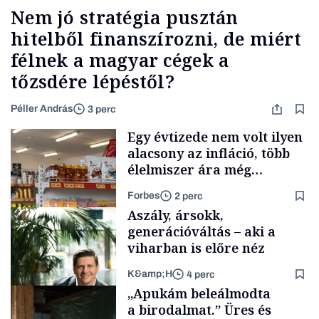
Nem jó stratégia pusztán
hitelből finanszírozni, de miért
félnek a magyar cégek a
tőzsdére lépéstől?
Péller András
3 perc
Egy évtizede nem volt ilyen
alacsony az infláció, több
élelmiszer ára még
rohamosan csökken is
Forbes
2 perc
Aszály, ársokk,
generációváltás – aki a
viharban is előre néz
K&amp;H
4 perc
Makro
„Apukám beleálmodta
a birodalmat.” Üres és