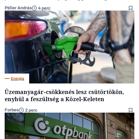
Péller András
4 perc
Energia
Üzemanyagár-csökkenés lesz csütörtökön,
enyhül a feszültség a Közel-Keleten
Forbes
2 perc