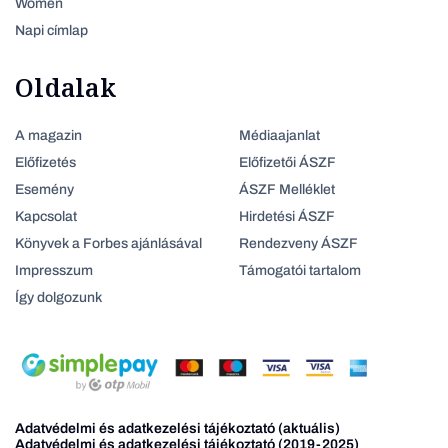
Women
Napi címlap
Oldalak
A magazin
Médiaajanlat
Előfizetés
Előfizetői ÁSZF
Esemény
ÁSZF Melléklet
Kapcsolat
Hirdetési ÁSZF
Könyvek a Forbes ajánlásával
Rendezveny ÁSZF
Impresszum
Támogatói tartalom
Így dolgozunk
Adatvédelmi és adatkezelési tájékoztató (aktuális)
Adatvédelmi és adatkezelési tájékoztató (2019-2025)