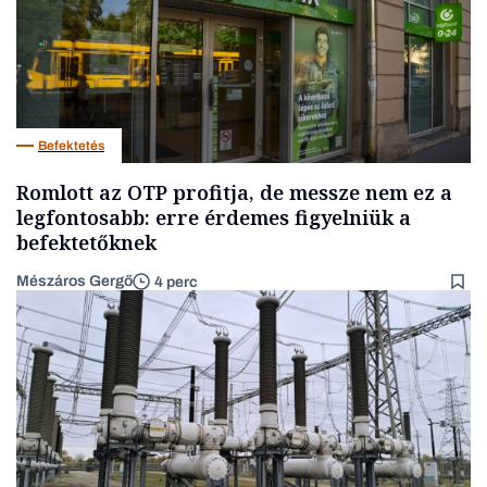
Befektetés
Romlott az OTP profitja, de messze nem ez a
legfontosabb: erre érdemes figyelniük a
befektetőknek
Mészáros Gergő
4 perc