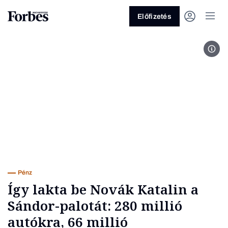
Előfizetés
Fotó
Vagy fedezze fel a következő
témákat
Üzlet
Pénz
Zöld
Legyél jobb!
Pénz
Így lakta be Novák Katalin a
Sándor-palotát: 280 millió
autókra, 66 millió