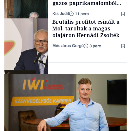
gazos paprikamalomból
lett az igazi családi
Kis Judit
11 perc
fűszersztori
TÁMOGATÓI
Brutális profitot csinált a
TARTALOM
Mol, taroltak a magas
olajáron Hernádi Zsolték
Mészáros Gergő
3 perc
Családi
vállalkozások
Befektetés