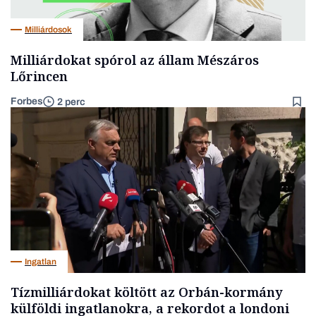
Milliárdosok
Milliárdokat spórol az állam Mészáros
Lőrincen
Forbes
2 perc
Ingatlan
Tízmilliárdokat költött az Orbán-kormány
külföldi ingatlanokra, a rekordot a londoni