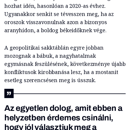
hozhat idén, hasonlóan a 2020-as évhez.
Ugyanakkor senkit se tévesszen meg, ha az
oroszok visszavonulnak azon a bizonyos
aranyhídon, a boldog békeidőknek vége.
A geopolitikai sakktáblán egyre jobban
mozognak a bábuk, a nagyhatalmak
egymásnak feszülésének, következménye újabb
konfliktusok kirobbanása lesz, ha a mostanit
esetleg szerencsésen meg is ússzuk.
Az egyetlen dolog, amit ebben a
helyzetben érdemes csinálni,
hogy jól választjuk meg a