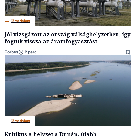
Társadalom
Jól vizsgázott az ország válsághelyzetben, így
fogtuk vissza az áramfogyasztást
Forbes
2 perc
Társadalom
Kritikus a helyzet a Dunán, újabb