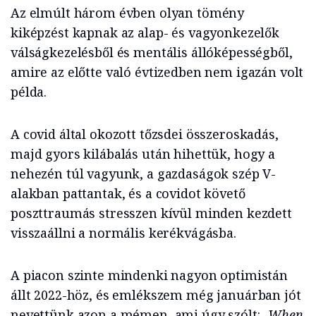
Az elmúlt három évben olyan tömény
kiképzést kapnak az alap- és vagyonkezelők
válságkezelésből és mentális állóképességből,
amire az előtte való évtizedben nem igazán volt
példa.
A covid által okozott tőzsdei összeroskadás,
majd gyors kilábalás után hihettük, hogy a
nehezén túl vagyunk, a gazdaságok szép V-
alakban pattantak, és a covidot követő
poszttraumás stresszen kívül minden kezdett
visszaállni a normális kerékvágásba.
A piacon szinte mindenki nagyon optimistán
állt 2022-höz, és emlékszem még januárban jót
nevettünk azon a mémen, ami úgy szólt:
„When