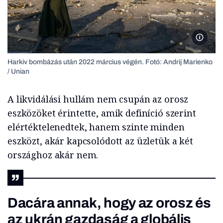
Harkiv 
Harkiv bombázás után 2022 március végén. Fotó: Andrij Marienko
/ Unian
A likvidálási hullám nem csupán az orosz
eszközöket érintette, amik definíció szerint
elértéktelenedtek, hanem szinte minden
eszközt, akár kapcsolódott az üzletük a két
országhoz akár nem.
Dacára annak, hogy az orosz és
az ukrán gazdaság a globális