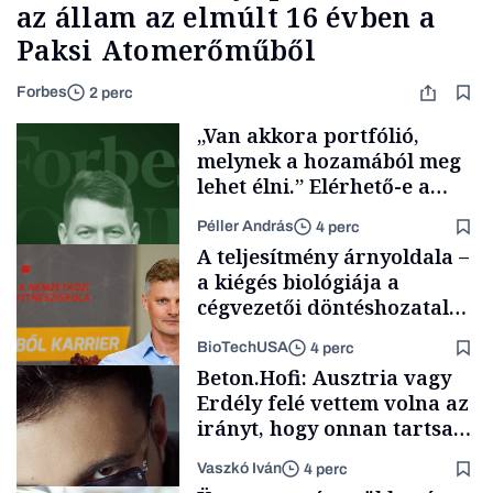
az állam az elmúlt 16 évben a
Paksi Atomerőműből
Forbes
2 perc
„Van akkora portfólió,
melynek a hozamából meg
lehet élni.” Elérhető-e a
passzív jövedelem és az
Péller András
4 perc
anyagi függetlenség?
A teljesítmény árnyoldala –
a kiégés biológiája a
cégvezetői döntéshozatal
mögött
BioTechUSA
4 perc
Podcast
Beton.Hofi: Ausztria vagy
Erdély felé vettem volna az
irányt, hogy onnan tartsam
lélegeztetőgépen a magyar
Vaszkó Iván
4 perc
zenét
Content Lab HUB