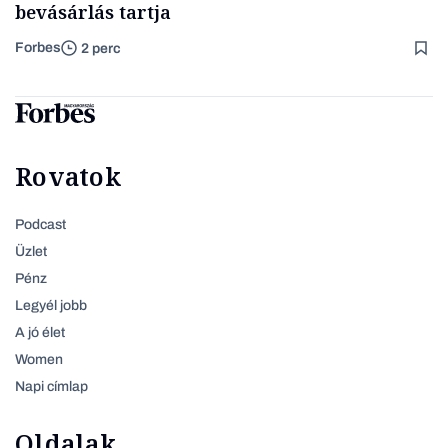
bevásárlás tartja
Forbes
2 perc
Rovatok
Podcast
Üzlet
Pénz
Legyél jobb
A jó élet
Women
Napi címlap
Oldalak