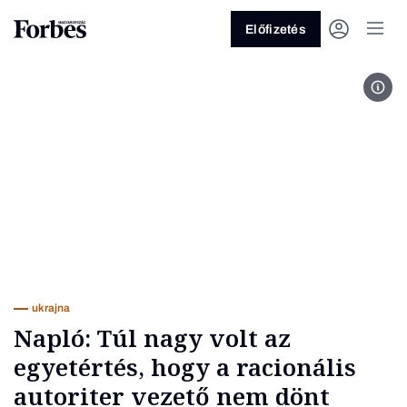
Előfizetés
Hark
Vagy fedezze fel a következő
témákat
Üzlet
Pénz
Zöld
Legyél jobb!
ukrajna
Napló: Túl nagy volt az
egyetértés, hogy a racionális
autoriter vezető nem dönt