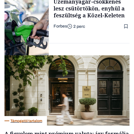
Üzemanyagár-csökkenés
lesz csütörtökön, enyhül a
feszültség a Közel-Keleten
Forbes
2 perc
Forbes-sztori
Energia
Támogatói tartalom
A figyelem mint prémium valuta: így formálja