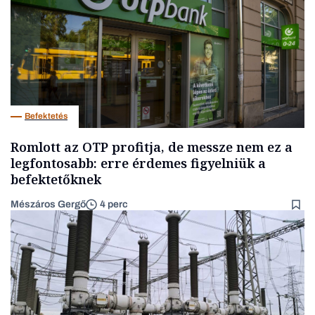
Befektetés
Romlott az OTP profitja, de messze nem ez a
legfontosabb: erre érdemes figyelniük a
befektetőknek
Mészáros Gergő
4 perc