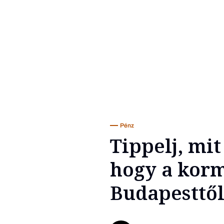
Pénz
Tippelj, mi
hogy a korm
Budapesttől