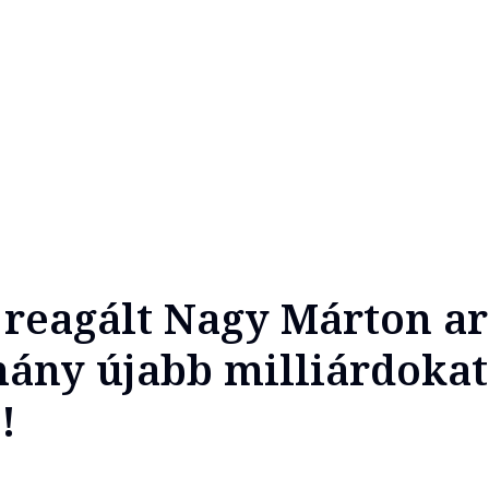
t reagált Nagy Márton ar
ány újabb milliárdokat
!