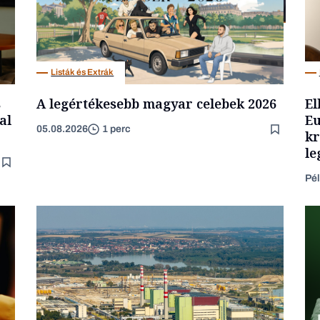
Befektetés
Listák és Extrák
s
A legértékesebb magyar celebek 2026
El
al
Eu
05.08.2026
1 perc
kr
le
Pél