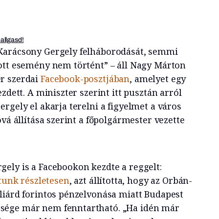
hallgasd!
Karácsony Gergely felháborodását, semmi
ott esemény nem történt” – áll Nagy Márton
r szerdai
Facebook-posztjában
, amelyet egy
zdett. A miniszter szerint itt pusztán arról
rgely el akarja terelni a figyelmet a város
ová állítása szerint a főpolgármester vezette
ely is a Facebookon kezdte a reggelt:
rtunk részletesen
, azt állította, hogy az Orbán-
liárd forintos pénzelvonása miatt Budapest
sége már nem fenntartható. „Ha idén már