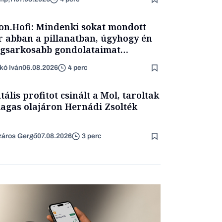
on.Hofi: Mindenki sokat mondott
 abban a pillanatban, úgyhogy én
egsarkosabb gondolataimat
rtam kimondani
kó Iván
06.08.2026
4 perc
tális profitot csinált a Mol, taroltak
agas olajáron Hernádi Zsolték
áros Gergő
07.08.2026
3 perc