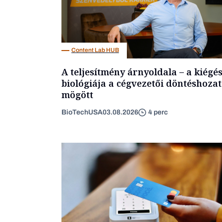
Content Lab HUB
A teljesítmény árnyoldala – a kiégé
biológiája a cégvezetői döntéshozat
mögött
BioTechUSA
03.08.2026
4 perc