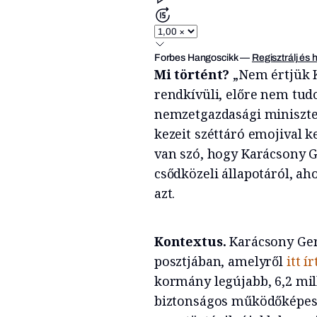
Forbes Hangoscikk
—
Regisztrálj és 
Mi történt?
„Nem értjük 
rendkívüli, előre nem tud
nemzetgazdasági miniszte
kezeit széttáró emojival ke
van szó, hogy Karácsony Ge
csődközeli állapotáról, ah
azt.
Kontextus.
Karácsony Gerg
posztjában, amelyről
itt í
kormány legújabb, 6,2 mil
biztonságos működőképes