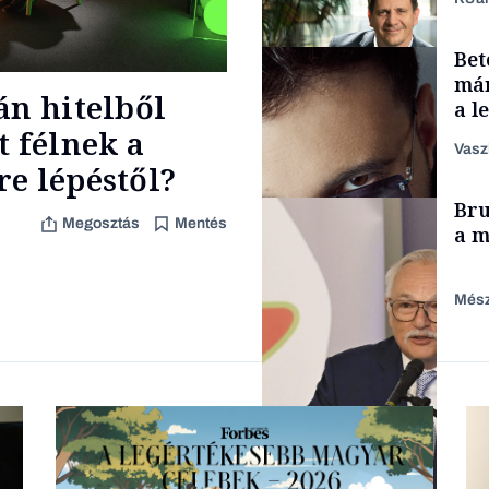
Bet
Makro
már
án hitelből
a l
aka
t félnek a
Vasz
e lépéstől?
TÁMOGATÓI
Bru
TARTALOM
Megosztás
Mentés
a m
Mész
Forbes-sztori