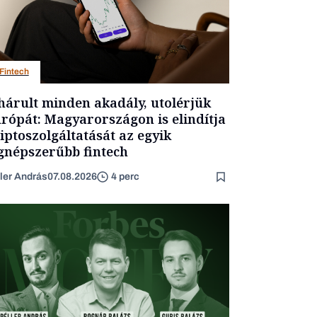
Fintech
hárult minden akadály, utolérjük
rópát: Magyarországon is elindítja
iptoszolgáltatását az egyik
gnépszerűbb fintech
ler András
07.08.2026
4 perc