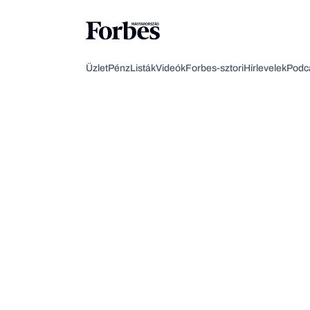
Üzlet
Pénz
Listák
Videók
Forbes-sztori
Hírlevelek
Podc