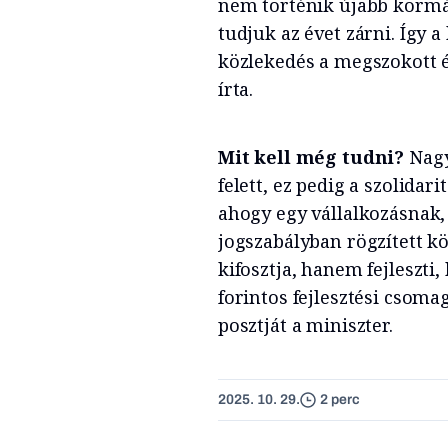
nem történik újabb kormá
tudjuk az évet zárni. Így 
közlekedés a megszokott é
írta.
Mit kell még tudni?
Nagy
felett, ez pedig a szolida
ahogy egy vállalkozásnak, 
jogszabályban rögzített 
kifosztja, hanem fejleszti,
forintos fejlesztési csoma
posztját a miniszter.
2025. 10. 29.
2 perc