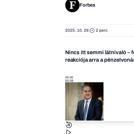
Forbes
2025. 10. 29.
2 perc
Nincs itt semmi látnivaló –
reakciója arra a pénzelvoná
00:00
00:08