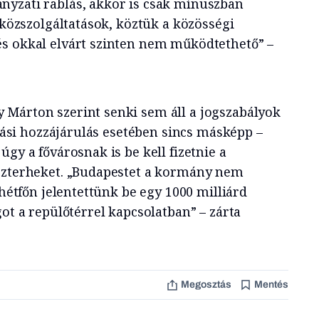
nyzati rablás, akkor is csak mínuszban
a közszolgáltatások, köztük a közösségi
s okkal elvárt szinten nem működtethető” –
 Márton szerint senki sem áll a jogszabályok
ritási hozzájárulás esetében sincs másképp –
úgy a fővárosnak is be kell fizetnie a
közterheket. „Budapestet a kormány nem
 hétfőn jelentettünk be egy 1000 milliárd
got a repülőtérrel kapcsolatban” – zárta
Megosztás
Mentés