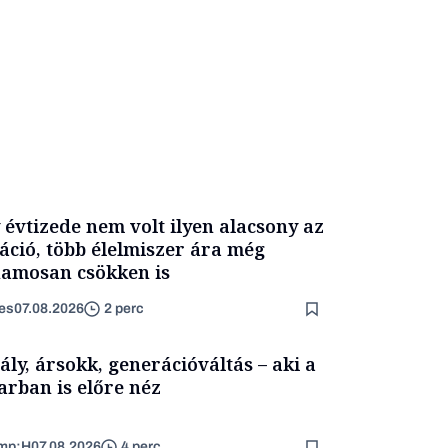
 évtizede nem volt ilyen alacsony az
láció, több élelmiszer ára még
amosan csökken is
es
07.08.2026
2 perc
ály, ársokk, generációváltás – aki a
arban is előre néz
mp;H
07.08.2026
4 perc