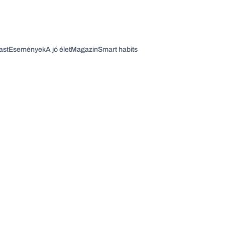
ast
Események
A jó élet
Magazin
Smart habits
Vagy fedezze fel a következő témákat
Üzlet
Pénz
Zöld
Legyél jobb!