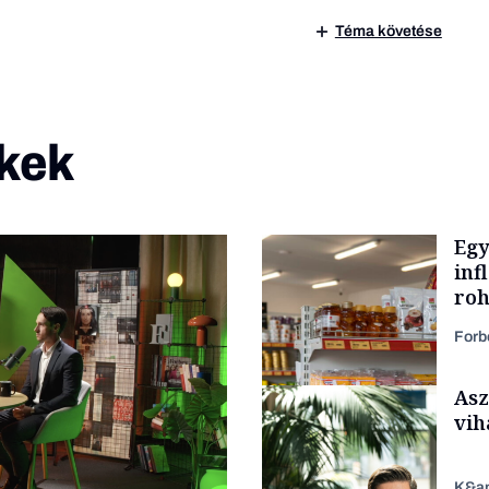
Téma követése
kek
Egy
inf
roh
Forb
Asz
vih
K&a