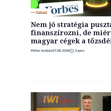
Podcast
Nem jó stratégia puszt
finanszírozni, de miér
magyar cégek a tőzsdér
Péller András
07.08.2026
3 perc