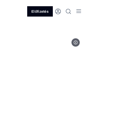
Előfizetés
Fotó forrása: Nagy Márton, Fa